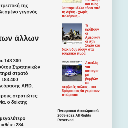
και πώς
τρεπτική της
θα πάρει άλλα τόσα από
ελεσμένο γεγονός
τη Λιβύη - χωρίς
πολέμους...
Τι
κρύβουν
οι
 των άλλων
Αμερικαν
οί στη
Συρία και
διακινδυνεύουν στα
τουρκικά πυρά;
με 143.300
Απειλές
τούτου Στρατηγικών
για
καταιγισ
ατηρεί στρατό
μό
βομβών
 183.400
σε
ηλεόρασης ARD.
σερβικές πόλεις – «οι
δρόμοι σας θα γεμίσουν
πτώματα»
ερους στρατιώτες:
α, ο δείκτης
Πνευματικά Δικαιώματα ©
2008-2022 All Rights
ν μεγαλύτερο
Reserved
ιαθέτει 284