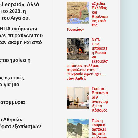
«Σχέδιο
 «Leopard». Αλλά
Ελλάδας
 το 2028, η
και
Βουλγαρ
 του Αιγαίου.
ίας κατά
της
οι ΗΠΑ ακύρωσαν
Τουρκίας»
νιών πυραύλων του
NYT:
ταν ακόμη και από
Πως
μπόρεσε
η Ρωσία
να
επισημαίνει η
εκτοξεύσ
ει τόσους πολλούς
πυραύλους στην
Ουκρανία αφού έχει …
ς σχετικές
εξαντληθεί;
 για μια
Γιατί το
Βατικανό
δεν
κατομμύρια
αναγνωρ
ίζει το
Κόσοβο;
ιο Αθηνών
Πώς η
Τουρκία
ούρσα εξοπλισμών
αρπάζει
δις από
το Κατάρ