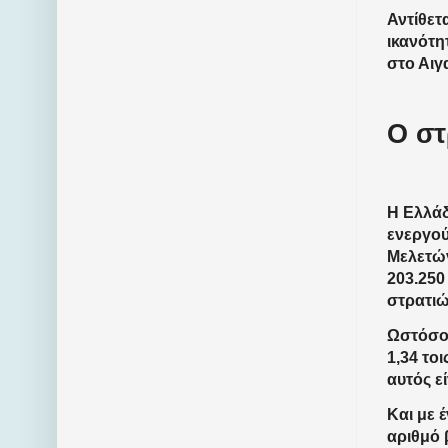
Αντίθετ
ικανότη
στο Αιγα
Ο στ
Η Ελλάδ
ενεργού
Μελετών
203.250
στρατιώ
Ωστόσο,
1,34 το
αυτός εί
Και με 
αριθμό 