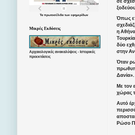
σε σχέσ
ξοδεύου
Τα
πρωτοσέλιδα
των
εφημερίδων
Όπως επ
σχεδιάζ
Μικρές Εκδόσεις
η Αθήνα
Τουρκία,
δύο εχθ
στην Αν
Αρχαιολογικές ανακαλύψεις - Ιστορικές
προεκτάσεις
Όταν ρω
πρωθυπο
Δανία»
Με τον 
χώρας τ
Αυτό έρ
περισσό
αποστασ
Ρώσο Πρ