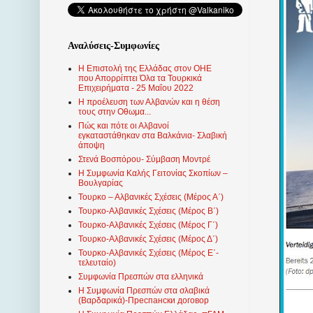
Αναλύσεις-Συμφωνίες
Η Επιστολή της Ελλάδας στον ΟΗΕ
που Απορρίπτει Όλα τα Τουρκικά
Επιχειρήματα - 25 Μαΐου 2022
Η προέλευση των Αλβανών και η θέση
τους στην Οθωμα...
Πώς και πότε οι Αλβανοί
εγκαταστάθηκαν στα Βαλκάνια- Σλαβική
άποψη
Στενά Βοσπόρου- Σύμβαση Μοντρέ
Η Συμφωνία Καλής Γειτονίας Σκοπίων –
Βουλγαρίας
Τουρκο – Αλβανικές Σχέσεις (Mέρος Α΄)
Τουρκο-Αλβανικές Σχέσεις (Μέρος Β΄)
Τουρκο-Αλβανικές Σχέσεις (Μέρος Γ΄)
Τουρκο-Αλβανικές Σχέσεις (Μέρος Δ΄)
Τουρκο-Αλβανικές Σχέσεις (Μέρος Ε΄-
τελευταίο)
Συμφωνία Πρεσπών στα ελληνικά
Η Συμφωνία Πρεσπών στα σλαβικά
(Βαρδαρικά)-Преспански договор