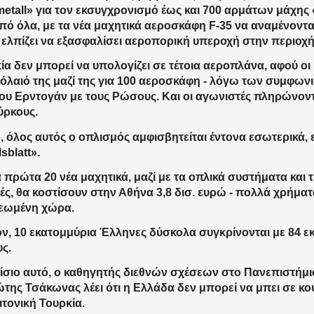
etall» για τον εκσυγχρονισμό έως και 700 αρμάτων μάχης
ό όλα, με τα νέα μαχητικά αεροσκάφη F-35 να αναμένονται
ελπίζει να εξασφαλίσει αεροπορική υπεροχή στην περιοχή
ία δεν μπορεί να υπολογίζει σε τέτοια αεροπλάνα, αφού 
όλαιό της μαζί της για 100 αεροσκάφη - λόγω των συμφω
υ Ερντογάν με τους Ρώσους. Και οι αγωνιστές πληρώνον
ύρκους.
 όλος αυτός ο οπλισμός αμφισβητείται έντονα εσωτερικά, 
sblatt».
 πρώτα 20 νέα μαχητικά, μαζί με τα οπλικά συστήματα και τι
ς, θα κοστίσουν στην Αθήνα 3,8 δισ. ευρώ - πολλά χρήματα
εωμένη χώρα.
ν, 10 εκατομμύρια Έλληνες δύσκολα συγκρίνονται με 84 ε
υς.
ίσιο αυτό, ο καθηγητής διεθνών σχέσεων στο Πανεπιστήμ
της Τσάκωνας λέει ότι η Ελλάδα δεν μπορεί να μπει σε κ
ειτονική Τουρκία.