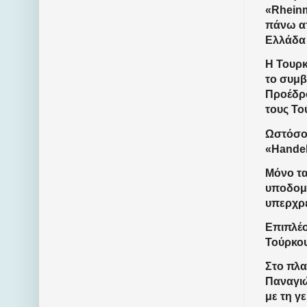
«Rheinm
πάνω απ
Ελλάδα 
Η Τουρκ
το συμβ
Προέδρο
τους Το
Ωστόσο,
«Handel
Μόνο τα
υποδομέ
υπερχρ
Επιπλέο
Τούρκο
Στο πλα
Παναγιώ
με τη γ