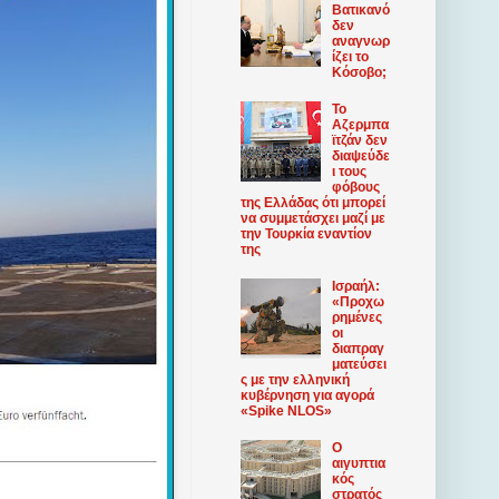
Βατικανό
δεν
αναγνωρ
ίζει το
Κόσοβο;
Το
Αζερμπα
ϊτζάν δεν
διαψεύδε
ι τους
φόβους
της Ελλάδας ότι μπορεί
να συμμετάσχει μαζί με
την Τουρκία εναντίον
της
Ισραήλ:
«Προχω
ρημένες
οι
διαπραγ
ματεύσει
ς με την ελληνική
κυβέρνηση για αγορά
«Spike NLOS»
Ο
αιγυπτια
κός
στρατός