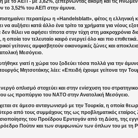
η με το ΑΕΠ - με 3,82%, ξεπερνώντας ακόμη και τις Ηνωμέν
ν το 3,52% του ΑΕΠ στην άμυνα.
ισημαίνει περαιτέρω η «Handelsblatt», φέτος η ελληνική
ει να αυξήσει κατά άλλο ένα τρίτο τα χρήματα για νέους εξ
 δεν θέλει να αφήσει τίποτα στην τύχη στη μακροχρόνια δι
 η οποία τον τελευταίο καιρό ενεργεί όλο και πιο επιθετικά. 
ρικοί γείτονες αμφισβητούν οικονομικές ζώνες και αποκλει
ατολική Μεσόγειο.
τήθηκε γιατί η χώρα του ξοδεύει τόσα πολλά για την άμυν
υργός Μητσοτάκης λέει: «Επειδή έχουμε γείτονα την Τουρκ
.
ενεργό οπλισμό στοχεύει και στην ενίσχυση του στρατηγικ
ου ως προπύργιο του ΝΑΤΟ στην Ανατολική Μεσόγειο.
χεται σε άμεσο ανταγωνισμό με την Τουρκία, η οποία θεωρε
τερο από τους συμμάχους της ως προβληματικός εταίρος
ιοποίησης του Προέδρου Ερντογάν από τη Δύση, της εγγύ
όεδρο Πούτιν και των συμφωνιών των όπλων του με τη 