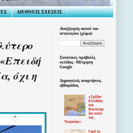
ΤΕΣ
ΔΙΕΘΝΕΙΣ ΣΧΕΣΕΙΣ
Αναζήτηση αυτού του
ιστολογίου (χώρα)
λύτερο
 «Επειδή
Συνολικές προβολές
σελίδας -Μέτρηση
Google
α, όχι η
Δημοφιλείς αναρτήσεις
εβδομάδας
«Σχέδιο
Ελλάδας
και
Βουλγαρ
ίας κατά
της
Τουρκίας»
Γιατί το