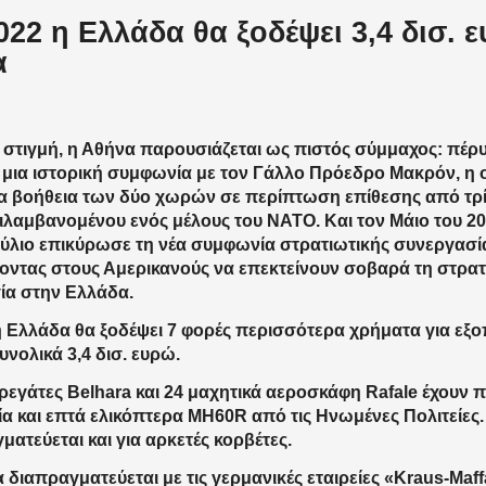
022 η Ελλάδα θα ξοδέψει 3,4 δισ. 
α
α στιγμή, η Αθήνα παρουσιάζεται ως πιστός σύμμαχος: πέρ
μια ιστορική συμφωνία με τον Γάλλο Πρόεδρο Μακρόν, η 
α βοήθεια των δύο χωρών σε περίπτωση επίθεσης από τρ
λαμβανομένου ενός μέλους του ΝΑΤΟ. Και τον Μάιο του 202
ύλιο επικύρωσε τη νέα συμφωνία στρατιωτικής συνεργασία
οντας στους Αμερικανούς να επεκτείνουν σοβαρά τη στρατ
ία στην Ελλάδα.
η Ελλάδα θα ξοδέψει 7 φορές περισσότερα χρήματα για εξ
υνολικά 3,4 δισ. ευρώ.
ρεγάτες Belhara και 24 μαχητικά αεροσκάφη Rafale έχουν 
ία και επτά ελικόπτερα MH60R από τις Ηνωμένες Πολιτείες
ματεύεται και για αρκετές κορβέτες.
 διαπραγματεύεται με τις γερμανικές εταιρείες «Kraus-Ma