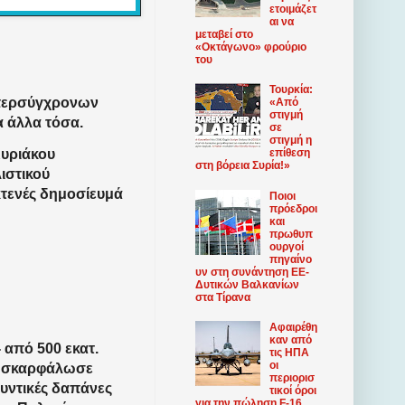
ετοιμάζετ
αι να
μεταβεί στο
«Οκτάγωνο» φρούριο
του
Τουρκία:
υπερσύγχρονων
«Από
στιγμή
α άλλα τόσα.
σε
στιγμή η
υριάκου
επίθεση
στη βόρεια Συρία!»
ιστικού
κτενές δημοσίευμά
Ποιοι
πρόεδροι
και
πρωθυπ
ουργοί
πηγαίνο
υν στη συνάντηση ΕΕ-
Δυτικών Βαλκανίων
στα Τίρανα
Αφαιρέθη
καν από
 από 500 εκατ.
τις ΗΠΑ
οι
ό, σκαρφάλωσε
περιορισ
υντικές δαπάνες
τικοί όροι
για την πώληση F-16