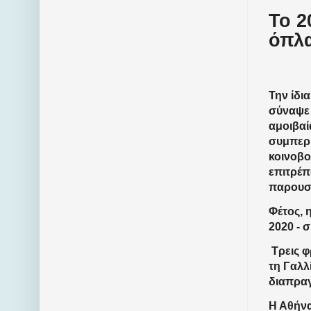
Το 2
όπλ
Την ίδι
σύναψε 
αμοιβαί
συμπερι
κοινοβο
επιτρέπ
παρουσ
Φέτος, 
2020 - σ
Τρεις φ
τη Γαλλ
διαπραγ
Η Αθήνα