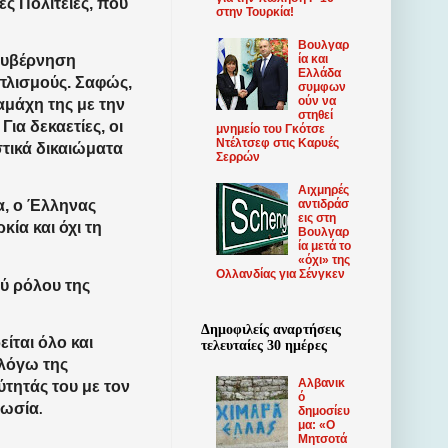
ες Πολιτείες, που
στην Τουρκία!
Βουλγαρ
ία και
 κυβέρνηση
Ελλάδα
οπλισμούς. Σαφώς,
συμφων
ούν να
αμάχη της με την
στηθεί
Για δεκαετίες, οι
μνημείο του Γκότσε
Ντέλτσεφ στις Καρυές
στικά δικαιώματα
Σερρών
Αιχμηρές
αντιδράσ
α, ο Έλληνας
εις στη
ία και όχι τη
Βουλγαρ
ία μετά το
«όχι» της
Ολλανδίας για Σένγκεν
ού ρόλου της
Δημοφιλείς αναρτήσεις
ίται όλο και
τελευταίες 30 ημέρες
 λόγω της
Αλβανικ
τητάς του με τον
ό
Ρωσία
.
δημοσίευ
μα: «Ο
Μητσοτά