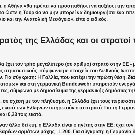
α, η Αθήνα «θα πρέπει να προσπαθήσει να αυξήσει την απο
τα ώστε η Τουρκία να μην μπορεί να δημιουργήσει ένα τετ
ίο και την Ανατολική Μεσόγειο», είπε ο ειδικός.
ρατός της Ελλάδας και οι στρατοί
α έχει τον τρίτο μεγαλύτερο (σε αριθμό) στρατό στην ΕΕ - 
ς στρατιωτικούς, σύμφωνα με στοιχεία του Διεθνούς Ινστι
. Για σύγκριση: Η Γαλλία, που κατέχει την πρώτη θέση, δι
 ατόμων και στη γερμανική Bundeswehr υπηρετούν ενεργά
τες, σύμφωνα με δημοσίευμα της γερμανικής δημόσιας τ
 σε σχέση με τον πληθυσμό, η Ελλάδα έχει τους περισσότ
ις εκατό των Ελλήνων υπηρετούν στο στρατό. Για τη Γερμανί
ναι 0,23 τοις εκατό.
έναν άλλο δείκτη, η Ελλάδα είναι ο ηγέτης στην ΕΕ: έχει το
βαρέων αρμάτων μάχης - 1.200. Για σύγκριση: η Γερμανία δ