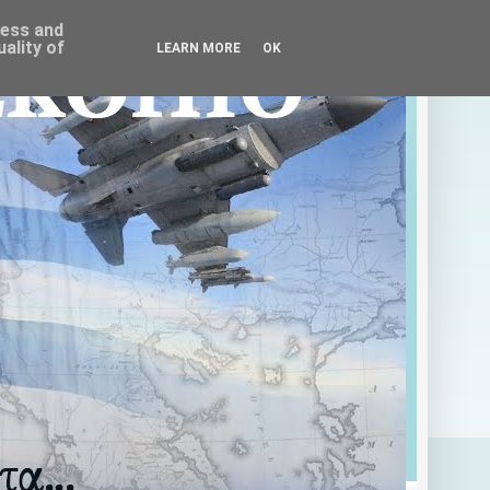
ress and
ality of
LEARN MORE
OK