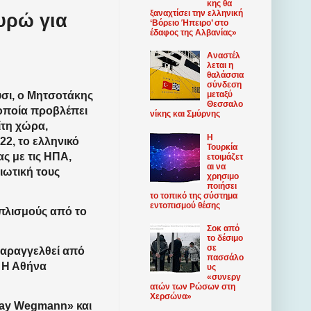
κης θα
ξαναχτίσει την ελληνική
ευρώ για
‘Βόρειο Ήπειρο’ στο
έδαφος της Αλβανίας»
Αναστέλ
λεται η
θαλάσσια
σύνδεση
υσι, ο Μητσοτάκης
μεταξύ
Θεσσαλο
οποία προβλέπει
νίκης και Σμύρνης
ίτη χώρα,
Η
2, το ελληνικό
Τουρκία
ς με τις ΗΠΑ,
ετοιμάζετ
αι να
ιωτική τους
χρησιμο
ποιήσει
το τοπικό της σύστημα
εντοπισμού θέσης
οπλισμούς από το
Σοκ από
το δέσιμο
σε
παραγγελθεί από
πασσάλο
. Η Αθήνα
υς
«συνεργ
ατών των Ρώσων στη
Χερσώνα»
ffay Wegmann» και