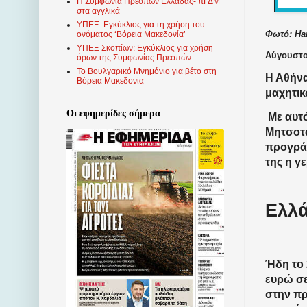
Η Συμφωνία Πρεσπών Ελλάδας- πΓΔΜ
στα αγγλικά
ΥΠΕΞ: Εγκύκλιος για τη χρήση του
Φωτό: Han
ονόματος ‘Βόρεια Μακεδονία’
ΥΠΕΞ Σκοπίων: Εγκύκλιος για χρήση
Αύγουστος
όρων της Συμφωνίας Πρεσπών
Το Βουλγαρικό Μνημόνιο για βέτο στη
Η Αθήνα
Βόρεια Μακεδονία
μαχητικ
Οι εφημερίδες σήμερα
Με αυτ
Μητσοτά
προγράμ
της η γ
Ελλά
Ήδη το 
ευρώ σε
στην πρ