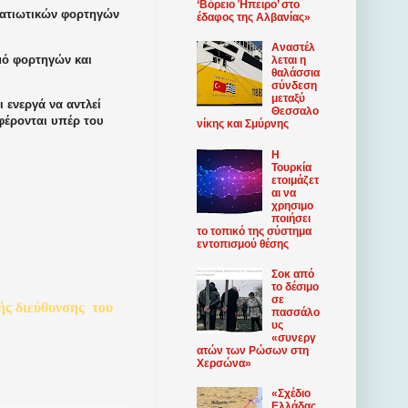
‘Βόρειο Ήπειρο’ στο
ρατιωτικών φορτηγών
έδαφος της Αλβανίας»
Αναστέλ
μό φορτηγών και
λεται η
θαλάσσια
σύνδεση
μεταξύ
 ενεργά να αντλεί
Θεσσαλο
φέρονται υπέρ του
νίκης και Σμύρνης
Η
Τουρκία
ετοιμάζετ
αι να
χρησιμο
ποιήσει
το τοπικό της σύστημα
εντοπισμού θέσης
Σοκ από
το δέσιμο
σε
ής
διεύθυνσης
του
πασσάλο
υς
«συνεργ
ατών των Ρώσων στη
Χερσώνα»
«Σχέδιο
Ελλάδας