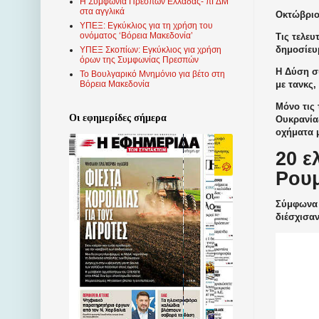
Η Συμφωνία Πρεσπών Ελλάδας- πΓΔΜ
στα αγγλικά
Οκτώβριος
ΥΠΕΞ: Εγκύκλιος για τη χρήση του
ονόματος ‘Βόρεια Μακεδονία’
Τις τελευ
δημοσίευ
ΥΠΕΞ Σκοπίων: Εγκύκλιος για χρήση
όρων της Συμφωνίας Πρεσπών
Η Δύση σ
Το Βουλγαρικό Μνημόνιο για βέτο στη
με τανκς,
Βόρεια Μακεδονία
Μόνο τις 
Οι εφημερίδες σήμερα
Ουκρανίας
οχήματα 
20 ε
Ρουμ
Σύμφωνα 
διέσχισαν