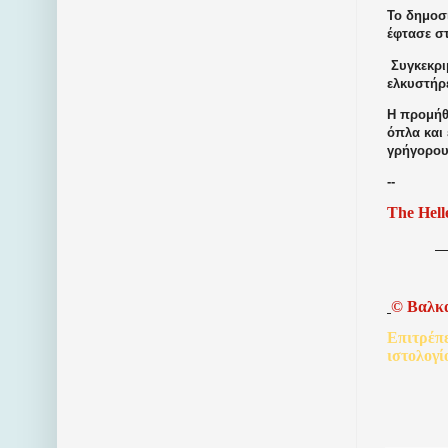
Το δημοσί
έφτασε σ
Συγκεκριμ
ελκυστήρ
Η προμήθε
όπλα και
γρήγορου
--
The Hell
©
Βαλκ
Επιτρέπ
ιστολογί