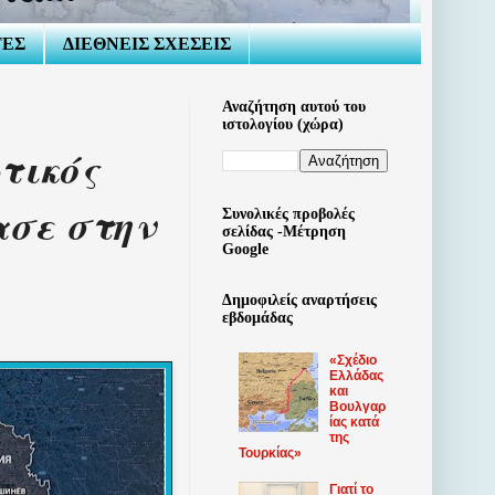
ΤΕΣ
ΔΙΕΘΝΕΙΣ ΣΧΕΣΕΙΣ
Αναζήτηση αυτού του
ιστολογίου (χώρα)
τικός
ασε στην
Συνολικές προβολές
σελίδας -Μέτρηση
Google
Δημοφιλείς αναρτήσεις
εβδομάδας
«Σχέδιο
Ελλάδας
και
Βουλγαρ
ίας κατά
της
Τουρκίας»
Γιατί το