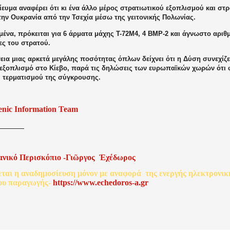
ευμα αναφέρει ότι κι ένα άλλο μέρος
στρατιωτικού εξοπλισμού και στ
την Ουκρανία από την Τσεχία μέσω της γειτονικής Πολωνίας.
ένα, πρόκειται για 6 άρματα μάχης T-72M4, 4 BMP-2 και άγνωστο αριθ
ες του στρατού.
ια μιας αρκετά μεγάλης ποσότητας όπλων δείχνει ότι η Δύση συνεχίζει
 εξοπλισμό στο Κίεβο, παρά τις δηλώσεις των ευρωπαϊκών χωρών ότι 
 τερματισμού της σύγκρουσης.
enic Information Team
ανικό
Περισκόπιο
-
Γιῶργος
Ἐχέδωρος
εται
η
αναδημοσίευση
μόνον
με
αναφορά
της
ενεργής
ηλεκτρονικ
ου
παραγωγής
-
http
s
://www.echedoros-a.gr