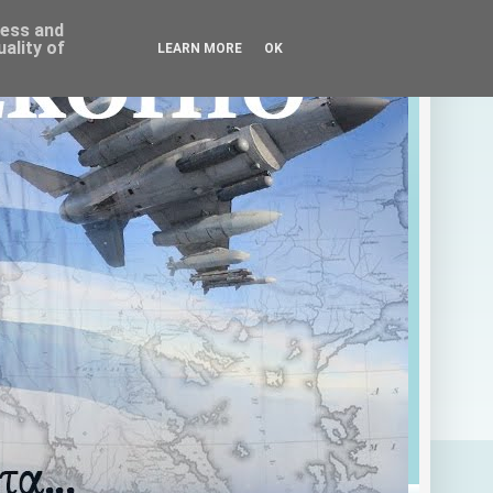
ress and
ality of
LEARN MORE
OK