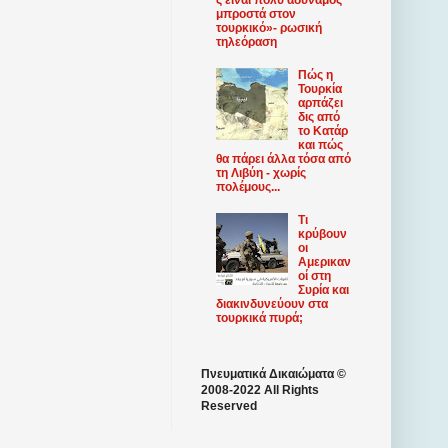
μπροστά στον
τουρκικό»- ρωσική
τηλεόραση
Πώς η
Τουρκία
αρπάζει
δις από
το Κατάρ
και πώς
θα πάρει άλλα τόσα από
τη Λιβύη - χωρίς
πολέμους...
Τι
κρύβουν
οι
Αμερικαν
οί στη
Συρία και
διακινδυνεύουν στα
τουρκικά πυρά;
Πνευματικά Δικαιώματα ©
2008-2022 All Rights
Reserved