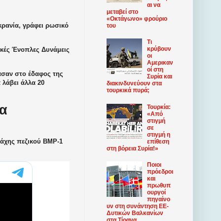
αι να
μεταβεί στο
«Οκτάγωνο» φρούριο
κρανία, γράφει ρωσικό
του
Τι
κρύβουν
ικές Ένοπλες Δυνάμεις
οι
Αμερικαν
οί στη
θασαν στο έδαφος της
Συρία και
 λάβει άλλα 20
διακινδυνεύουν στα
τουρκικά πυρά;
ρα
Τουρκία:
«Από
στιγμή
σε
στιγμή η
μάχης πεζικού BMP-1
επίθεση
στη βόρεια Συρία!»
Ποιοι
πρόεδροι
και
πρωθυπ
ουργοί
πηγαίνο
υν στη συνάντηση ΕΕ-
Δυτικών Βαλκανίων
στα Τίρανα