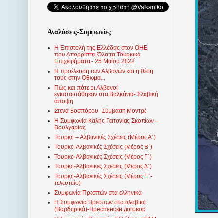
Αναλύσεις-Συμφωνίες
Η Επιστολή της Ελλάδας στον ΟΗΕ
που Απορρίπτει Όλα τα Τουρκικά
Επιχειρήματα - 25 Μαΐου 2022
Η προέλευση των Αλβανών και η θέση
τους στην Οθωμα...
Πώς και πότε οι Αλβανοί
εγκαταστάθηκαν στα Βαλκάνια- Σλαβική
άποψη
Στενά Βοσπόρου- Σύμβαση Μοντρέ
Η Συμφωνία Καλής Γειτονίας Σκοπίων –
Βουλγαρίας
Τουρκο – Αλβανικές Σχέσεις (Mέρος Α΄)
Τουρκο-Αλβανικές Σχέσεις (Μέρος Β΄)
Τουρκο-Αλβανικές Σχέσεις (Μέρος Γ΄)
Τουρκο-Αλβανικές Σχέσεις (Μέρος Δ΄)
Τουρκο-Αλβανικές Σχέσεις (Μέρος Ε΄-
τελευταίο)
Συμφωνία Πρεσπών στα ελληνικά
Η Συμφωνία Πρεσπών στα σλαβικά
(Βαρδαρικά)-Преспански договор