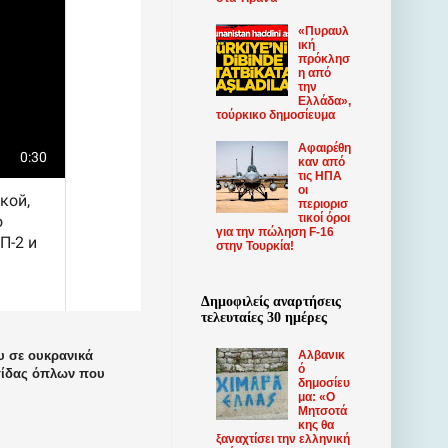
«Πυραυλ
ική
πρόκλησ
η από
την
Ελλάδα»,
τούρκικο δημοσίευμα
Αφαιρέθη
καν από
τις ΗΠΑ
οι
περιορισ
τικοί όροι
για την πώληση F-16
στην Τουρκία!
Δημοφιλείς αναρτήσεις
τελευταίες 30 ημέρες
υ σε ουκρανικά
Αλβανικ
ό
ρτίδας όπλων που
δημοσίευ
μα: «Ο
Μητσοτά
κης θα
ξαναχτίσει την ελληνική