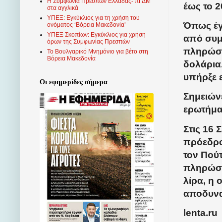
Η Συμφωνία Πρεσπών Ελλάδας- πΓΔΜ
έως το 
στα αγγλικά
ΥΠΕΞ: Εγκύκλιος για τη χρήση του
Όπως έγ
ονόματος ‘Βόρεια Μακεδονία’
ΥΠΕΞ Σκοπίων: Εγκύκλιος για χρήση
από συμ
όρων της Συμφωνίας Πρεσπών
πληρώσε
Το Βουλγαρικό Μνημόνιο για βέτο στη
Βόρεια Μακεδονία
δολάρια.
υπήρξε ε
Οι εφημερίδες σήμερα
Σημειών
ερωτήμα
Στις 16 
πρόεδρο
τον Πούτ
πληρώσε
λίρα, η 
αποδυνα
lenta.ru