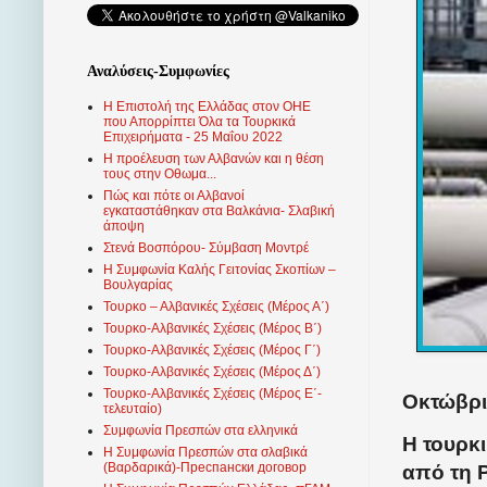
Αναλύσεις-Συμφωνίες
Η Επιστολή της Ελλάδας στον ΟΗΕ
που Απορρίπτει Όλα τα Τουρκικά
Επιχειρήματα - 25 Μαΐου 2022
Η προέλευση των Αλβανών και η θέση
τους στην Οθωμα...
Πώς και πότε οι Αλβανοί
εγκαταστάθηκαν στα Βαλκάνια- Σλαβική
άποψη
Στενά Βοσπόρου- Σύμβαση Μοντρέ
Η Συμφωνία Καλής Γειτονίας Σκοπίων –
Βουλγαρίας
Τουρκο – Αλβανικές Σχέσεις (Mέρος Α΄)
Τουρκο-Αλβανικές Σχέσεις (Μέρος Β΄)
Τουρκο-Αλβανικές Σχέσεις (Μέρος Γ΄)
Τουρκο-Αλβανικές Σχέσεις (Μέρος Δ΄)
Τουρκο-Αλβανικές Σχέσεις (Μέρος Ε΄-
Οκτώβρι
τελευταίο)
Συμφωνία Πρεσπών στα ελληνικά
Η τουρκι
Η Συμφωνία Πρεσπών στα σλαβικά
(Βαρδαρικά)-Преспански договор
από τη 