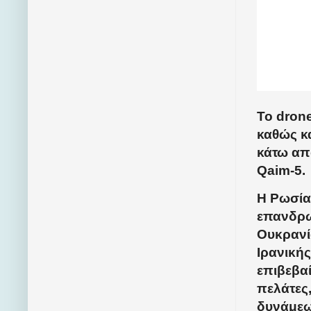
Το dron
καθώς κ
κάτω απ
Qaim-5.
Η Ρωσία
επανδρω
Ουκρανία
Ιρανική
επιβεβα
πελάτες
δυνάμεω