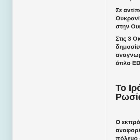
Σε αντί
Ουκρανί
στην Ου
Στις 3 Ο
δημοσίευ
αναγνωρι
όπλο E
Το Ιρ
Ρωσί
Ο εκπρό
αναφορέ
πόλεμο 