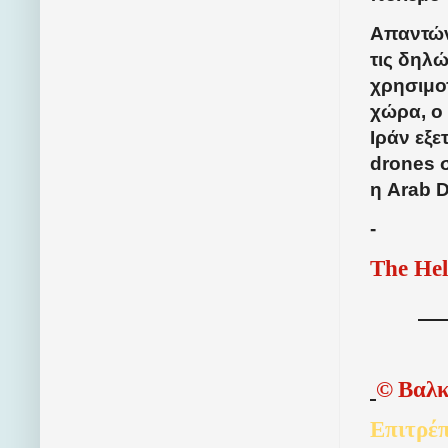
Απαντών
τις δηλ
χρησιμο
χώρα, ο
Ιράν εξ
drones 
η
Arab
D
-
The Hel
©
Βαλκ
Επιτρέπ