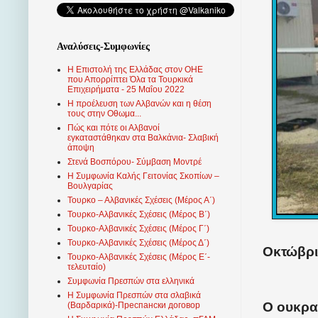
Αναλύσεις-Συμφωνίες
Η Επιστολή της Ελλάδας στον ΟΗΕ
που Απορρίπτει Όλα τα Τουρκικά
Επιχειρήματα - 25 Μαΐου 2022
Η προέλευση των Αλβανών και η θέση
τους στην Οθωμα...
Πώς και πότε οι Αλβανοί
εγκαταστάθηκαν στα Βαλκάνια- Σλαβική
άποψη
Στενά Βοσπόρου- Σύμβαση Μοντρέ
Η Συμφωνία Καλής Γειτονίας Σκοπίων –
Βουλγαρίας
Τουρκο – Αλβανικές Σχέσεις (Mέρος Α΄)
Τουρκο-Αλβανικές Σχέσεις (Μέρος Β΄)
Τουρκο-Αλβανικές Σχέσεις (Μέρος Γ΄)
Τουρκο-Αλβανικές Σχέσεις (Μέρος Δ΄)
Οκτώβρι
Τουρκο-Αλβανικές Σχέσεις (Μέρος Ε΄-
τελευταίο)
Συμφωνία Πρεσπών στα ελληνικά
Η Συμφωνία Πρεσπών στα σλαβικά
Ο ουκρα
(Βαρδαρικά)-Преспански договор