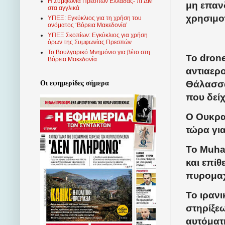
Η Συμφωνία Πρεσπών Ελλάδας- πΓΔΜ
μη επαν
στα αγγλικά
χρησιμο
ΥΠΕΞ: Εγκύκλιος για τη χρήση του
ονόματος ‘Βόρεια Μακεδονία’
ΥΠΕΞ Σκοπίων: Εγκύκλιος για χρήση
όρων της Συμφωνίας Πρεσπών
Το Βουλγαρικό Μνημόνιο για βέτο στη
Το dron
Βόρεια Μακεδονία
αντιαερ
Θάλασσα
Οι εφημερίδες σήμερα
που δεί
Ο Ουκρα
τώρα για
Το Muhaj
και επίθ
πυρομαχ
Το ιραν
στηρίξε
αυτόματ