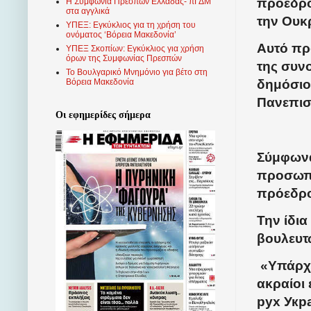
πρόεδρο
Η Συμφωνία Πρεσπών Ελλάδας- πΓΔΜ
στα αγγλικά
την Ουκ
ΥΠΕΞ: Εγκύκλιος για τη χρήση του
ονόματος ‘Βόρεια Μακεδονία’
Αυτό πρ
ΥΠΕΞ Σκοπίων: Εγκύκλιος για χρήση
όρων της Συμφωνίας Πρεσπών
της συνο
Το Βουλγαρικό Μνημόνιο για βέτο στη
δημόσιο 
Βόρεια Μακεδονία
Πανεπισ
Οι εφημερίδες σήμερα
Σύμφωνα 
προσωπι
πρόεδρο
Την ίδι
βουλευτ
«Υπάρχε
ακραίοι 
рух Укра