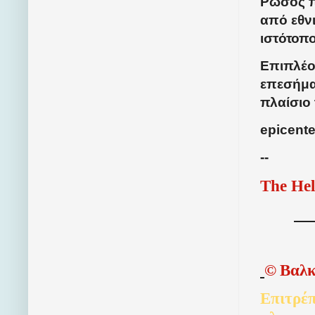
Ρώσος π
από εθνι
ιστότοπ
Επιπλέον
επεσήμα
πλαίσιο
epicente
--
The Hel
©
Βαλκ
Επιτρέπ