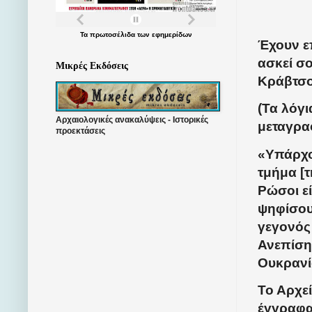
Τα
πρωτοσέλιδα
των
εφημερίδων
Έχουν ε
ασκεί σ
Μικρές Εκδόσεις
Κράβτσο
(Τα λόγ
Αρχαιολογικές ανακαλύψεις - Ιστορικές
μεταγρα
προεκτάσεις
«Υπάρχο
τμήμα [
Ρώσοι ε
ψηφίσουν
γεγονός 
Ανεπίση
Ουκρανία
Το Αρχε
έγγραφα