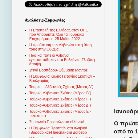
Αναλύσεις-Συμφωνίες
Η Επιστολή της Ελλάδας στον ΟΗΕ
που Απορρίπτει Όλα τα Τουρκικά
Επιχειρήματα - 25 Μαΐου 2022
Η προέλευση των Αλβανών και η θέση
τους στην Οθωμα...
Πώς και πότε οι Αλβανοί
εγκαταστάθηκαν στα Βαλκάνια- Σλαβική
άποψη
Στενά Βοσπόρου- Σύμβαση Μοντρέ
Η Συμφωνία Καλής Γειτονίας Σκοπίων –
Βουλγαρίας
Τουρκο – Αλβανικές Σχέσεις (Mέρος Α΄)
Τουρκο-Αλβανικές Σχέσεις (Μέρος Β΄)
Τουρκο-Αλβανικές Σχέσεις (Μέρος Γ΄)
Τουρκο-Αλβανικές Σχέσεις (Μέρος Δ΄)
Ιανουάρι
Τουρκο-Αλβανικές Σχέσεις (Μέρος Ε΄-
τελευταίο)
Συμφωνία Πρεσπών στα ελληνικά
Ο πρώτο
Η Συμφωνία Πρεσπών στα σλαβικά
από το 1
(Βαρδαρικά)-Преспански договор