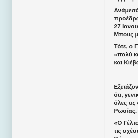
Ανάμεσά
προέδρω
27 Ιανο
Μπους με
Τότε, ο 
«πολύ κ
και Κιέβ
Εξετάζον
ότι, γεν
όλες τι
Ρωσίας.
«Ο Γέλτσ
τις σχέσ