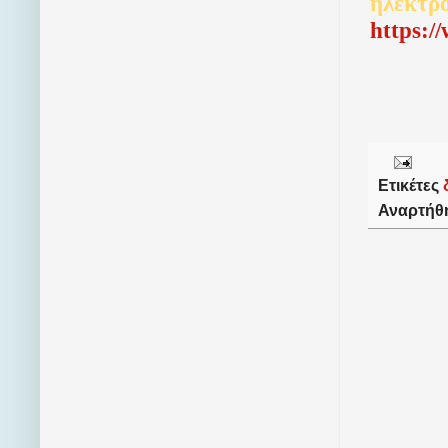
ηλεκτρ
http
s
:/
Ετικέτες
Αναρτήθ