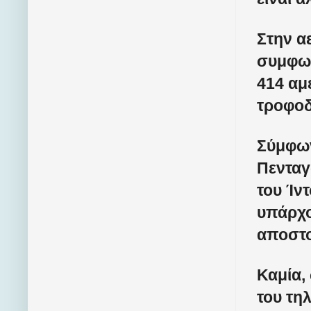
Στην α
συμφων
414 αμ
τροφοδ
Σύμφων
Πενταγ
του Ίν
υπάρχο
αποστο
Καμία,
του τη