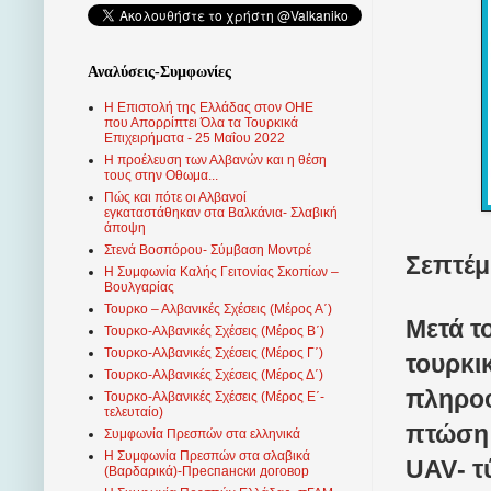
Αναλύσεις-Συμφωνίες
Η Επιστολή της Ελλάδας στον ΟΗΕ
που Απορρίπτει Όλα τα Τουρκικά
Επιχειρήματα - 25 Μαΐου 2022
Η προέλευση των Αλβανών και η θέση
τους στην Οθωμα...
Πώς και πότε οι Αλβανοί
εγκαταστάθηκαν στα Βαλκάνια- Σλαβική
άποψη
Στενά Βοσπόρου- Σύμβαση Μοντρέ
Σεπτέμ
Η Συμφωνία Καλής Γειτονίας Σκοπίων –
Βουλγαρίας
Τουρκο – Αλβανικές Σχέσεις (Mέρος Α΄)
Μετά τ
Τουρκο-Αλβανικές Σχέσεις (Μέρος Β΄)
Τουρκο-Αλβανικές Σχέσεις (Μέρος Γ΄)
τουρκι
Τουρκο-Αλβανικές Σχέσεις (Μέρος Δ΄)
πληροφ
Τουρκο-Αλβανικές Σχέσεις (Μέρος Ε΄-
τελευταίο)
πτώση 
Συμφωνία Πρεσπών στα ελληνικά
Η Συμφωνία Πρεσπών στα σλαβικά
UAV
- 
(Βαρδαρικά)-Преспански договор