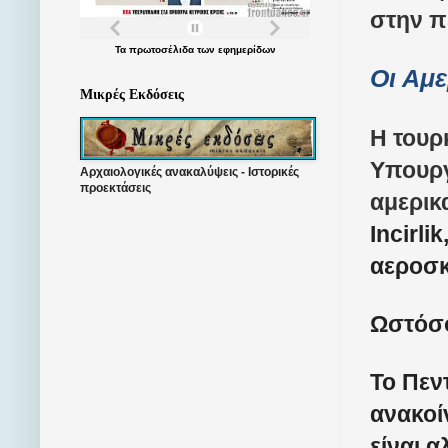
στην π
Τα
πρωτοσέλιδα
των
εφημερίδων
Οι Αμ
Μικρές Εκδόσεις
Η τουρ
Υπουργ
Αρχαιολογικές ανακαλύψεις - Ιστορικές
προεκτάσεις
αμερικ
Incirl
αεροσ
Ωστόσο
Το Πεν
ανακοί
είναι α