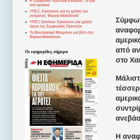
Η Συμφωνία Πρεσπών Ελλάδας- πΓΔΜ
στα αγγλικά
ΥΠΕΞ: Εγκύκλιος για τη χρήση του
ονόματος ‘Βόρεια Μακεδονία’
Σύμφων
ΥΠΕΞ Σκοπίων: Εγκύκλιος για χρήση
όρων της Συμφωνίας Πρεσπών
αναφορ
Το Βουλγαρικό Μνημόνιο για βέτο στη
Βόρεια Μακεδονία
αμερικ
από αν
Οι εφημερίδες σήμερα
στο Χα
Μάλιστ
τέσσερ
αμερικ
συντρί
ανεβάσ
Η αναφ