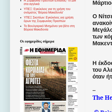
Η Συμφωνία Πρεσπών Ελλάδας- πΓΔΜ
Μάρτιο
στα αγγλικά
ΥΠΕΞ: Εγκύκλιος για τη χρήση του
ονόματος ‘Βόρεια Μακεδονία’
Ο Νίτσε
ΥΠΕΞ Σκοπίων: Εγκύκλιος για χρήση
όρων της Συμφωνίας Πρεσπών
ανακοί
Το Βουλγαρικό Μνημόνιο για βέτο στη
Μεγάλο
Βόρεια Μακεδονία
των κό
Οι εφημερίδες σήμερα
Μακεντ
Η έκδο
του Αλ
όταν ή
--
The He
©