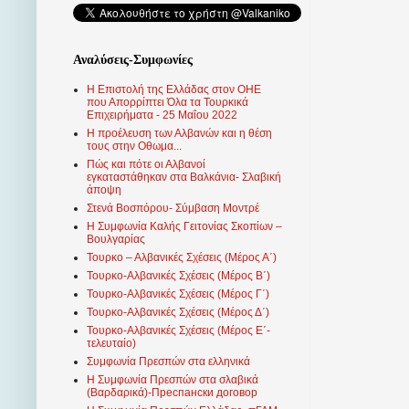
Αναλύσεις-Συμφωνίες
Η Επιστολή της Ελλάδας στον ΟΗΕ
που Απορρίπτει Όλα τα Τουρκικά
Επιχειρήματα - 25 Μαΐου 2022
Η προέλευση των Αλβανών και η θέση
τους στην Οθωμα...
Πώς και πότε οι Αλβανοί
εγκαταστάθηκαν στα Βαλκάνια- Σλαβική
άποψη
Στενά Βοσπόρου- Σύμβαση Μοντρέ
Η Συμφωνία Καλής Γειτονίας Σκοπίων –
Βουλγαρίας
Τουρκο – Αλβανικές Σχέσεις (Mέρος Α΄)
Τουρκο-Αλβανικές Σχέσεις (Μέρος Β΄)
Τουρκο-Αλβανικές Σχέσεις (Μέρος Γ΄)
Τουρκο-Αλβανικές Σχέσεις (Μέρος Δ΄)
Τουρκο-Αλβανικές Σχέσεις (Μέρος Ε΄-
τελευταίο)
Συμφωνία Πρεσπών στα ελληνικά
Η Συμφωνία Πρεσπών στα σλαβικά
(Βαρδαρικά)-Преспански договор