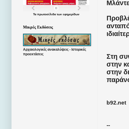
Μλάντε
Τα
πρωτοσέλιδα
των
εφημερίδων
Προβλέ
ανταπό
Μικρές Εκδόσεις
ιδιαίτ
Αρχαιολογικές ανακαλύψεις - Ιστορικές
προεκτάσεις
Στη συ
στην 
στην δ
παράνο
b92.net
--