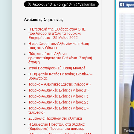
Αναλύσεις-Συμφωνίες
Η Επιστολή της Ελλάδας στον ΟΗΕ
που Απορρίπτει Όλα τα Τουρκικά
Επιχειρήματα - 25 Μαΐου 2022
Η προέλευση των Αλβανών και η θέση
τους στην Οθωμα...
Πώς και πότε οι Αλβανοί
εγκαταστάθηκαν στα Βαλκάνια- Σλαβική
άποψη
Στενά Βοσπόρου- Σύμβαση Μοντρέ
Η Συμφωνία Καλής Γειτονίας Σκοπίων –
Βουλγαρίας
Τουρκο – Αλβανικές Σχέσεις (Mέρος Α΄)
Τουρκο-Αλβανικές Σχέσεις (Μέρος Β΄)
Τουρκο-Αλβανικές Σχέσεις (Μέρος Γ΄)
Τουρκο-Αλβανικές Σχέσεις (Μέρος Δ΄)
Τουρκο-Αλβανικές Σχέσεις (Μέρος Ε΄-
τελευταίο)
Συμφωνία Πρεσπών στα ελληνικά
Η Συμφωνία Πρεσπών στα σλαβικά
(Βαρδαρικά)-Преспански договор