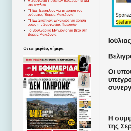
Η Συμφωνία Πρεσπών Ελλάδας- πΓΔΜ
στα αγγλικά
ΥΠΕΞ: Εγκύκλιος για τη χρήση του
ονόματος ‘Βόρεια Μακεδονία’
ΥΠΕΞ Σκοπίων: Εγκύκλιος για χρήση
όρων της Συμφωνίας Πρεσπών
Το Βουλγαρικό Μνημόνιο για βέτο στη
Βόρεια Μακεδονία
Ιούλιος
Οι εφημερίδες σήμερα
Βελιγρ
Οι υπο
υπέγρα
συνεργ
Η συμφ
της Σε