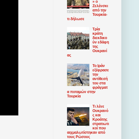
» ο
Ζελένσκι
από την
Τουρκία-
τι δήλωσε
Τρία
κράτη
διεκδικο
ύν εδάφη
της
Ουκρανί
ας
Το Ιράν
εξέφρασε
την
αντίθεσή
του στα
φράγματ
α ποταμών στην
Τουρκία
Τι λένε
Ουκρανό
ς και
Κροάτης
στρατιωτι
κοί που
αιχμαλωτίστηκαν από
τους Ρώσους