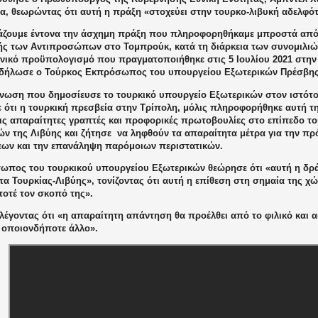
ρα, θεωρώντας ότι αυτή η πράξη «στοχεύει στην τουρκο-λιβυκή αδελφό
άζουμε έντονα την άσχημη πράξη που πληροφορηθήκαμε μπροστά από
ής των Αντιπροσώπων στο Τομπρούκ, κατά τη διάρκεια των συνομιλιών
γενικό προϋπολογισμό που πραγματοποιήθηκε στις 5 Ιουλίου 2021 στη
 δήλωσε ο Τούρκος Εκπρόσωπος του υπουργείου Εξωτερικών Πρέσβης 
ίνωση που δημοσίευσε το τουρκικό υπουργείο Εξωτερικών στον ιστότο
 ότι η τουρκική πρεσβεία στην Τρίπολη, μόλις πληροφορήθηκε αυτή τ
τις απαραίτητες γραπτές και προφορικές πρωτοβουλίες στο επίπεδο τ
ών της Λιβύης και ζήτησε
να ληφθούν τα απαραίτητα μέτρα για την πρ
ων και την επανάληψη παρόμοιων περιστατικών.
ωπος του τουρκικού υπουργείου Εξωτερικών θεώρησε ότι «αυτή η δρά
α Τουρκίας-Λιβύης», τονίζοντας ότι αυτή η επίθεση στη σημαία της χώ
ποτέ τον σκοπό της».
λέγοντας ότι «η απαραίτητη απάντηση θα προέλθει από το φιλικό και 
 οποιονδήποτε άλλο».