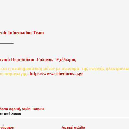
enic Information Team
ανικό
Περισκόπιο
-
Γιῶργος
Ἐχέδωρος
εται
η
αναδημοσίευση
μόνον
με
αναφορά
της
ενεργής
ηλεκτρονικ
ου
παραγωγής
-
http
s
://www.echedoros-a.gr
όρεια Αφρική
,
Λιβύη
,
Τουρκία
κε από
Xenon
ανάρτηση
Αρχική σελίδα