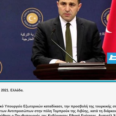
, 2021. Ελλάδα.
ικό Υπουργείο Εξωτερικών καταδίκασε, την προσβολή της τουρκικής 
 των Αντιπροσώπων στην πόλη Τομπρούκ της Λιβύης, κατά τη διάρκει
ύθησε ο Πρωθυπουργός της Κυβέρνησης Εθνική Ενότητας, Αμπντέλ Χ