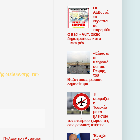
Οι
Αλβανοί,
τα
ευρωπαϊ
κά
παραμύθι
α περί «Αθηναϊκής
δημοκρατίας» και ο
...Μακρόν!
«Είμαστε
οι
κληρονό
μοι της
Ρώμης,
ής
διεύθυνσης
του
του
Βυζαντίου», ρωσικό
δημοσίευμα
Τι
ετοιμάζει
η
Τουρκία
με το
κλείσιμο
του εναέριου χώρου της
στις ρωσικές πτήσεις
‘Ενόχλη
Παλαιότερη Ανάρτηση
ση’