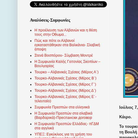
Αναλύσεις-Συμφωνίες
Η προέλευση των Αλβανών και η θέση
τους στην Οθωμα...
Πώς και πότε οι Αλβανοί
εγκαταστάθηκαν στα Βαλκάνια- Σλαβική
άποψη
Στενά Βοσπόρου- Σύμβαση Μοντρέ
Η Συμφωνία Καλής Γειτονίας Σκοπίων –
Βουλγαρίας
Τουρκο – Αλβανικές Σχέσεις (Mέρος Α΄)
Τουρκο-Αλβανικές Σχέσεις (Μέρος Β΄)
Τουρκο-Αλβανικές Σχέσεις (Μέρος Γ΄)
Τουρκο-Αλβανικές Σχέσεις (Μέρος Δ΄)
Τουρκο-Αλβανικές Σχέσεις (Μέρος Ε΄-
τελευταίο)
Ιούλιος 7
Συμφωνία Πρεσπών στα ελληνικά
Η Συμφωνία Πρεσπών στα σλαβικά
Κάιρο.
(Βαρδαρικά)-Преспански договор
Η Συμφωνία Πρεσπών Ελλάδας- πΓΔΜ
Το τουρκ
στα αγγλικά
τη Βουλή
ΥΠΕΞ: Εγκύκλιος για τη χρήση του
παρακολο