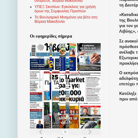
ονόματος ‘Βόρεια Μακεδονία’
τη Δευτέ
ΥΠΕΞ Σκοπίων: Εγκύκλιος για χρήση
όρων της Συμφωνίας Πρεσπών
«Καταδικ
Το Βουλγαρικό Μνημόνιο για βέτο στη
της Βουλ
Βόρεια Μακεδονία
για τον 
Λιβύης»,
Οι εφημερίδες σήμερα
Σε ανακο
πρόσθεσε
ανέλαβε 
Εξωτερικ
προκλήσε
Ο εκπρόσ
αδελφότητ
επιτύχει 
Κατέληξε 
πριν από