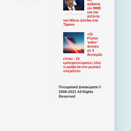
αλβανικ
ών ΜΜΕ
για την
ατζέντα
του Νίκου Δένδια στα
Τίρανα
«Οι
Ρώσοι
‘καίνε’
drones
σε 5
δευτερόλ
επτα» - Οι
εμπειρογνώμονες λένε
τι κρύβεται στο ρωσικό
υπερόπλο
Πνευματικά Δικαιώματα ©
2008-2021 All Rights
Reserved