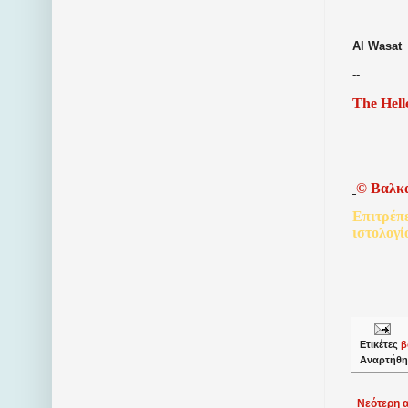
Al Wasat
--
The Hell
©
Βαλκ
Επιτρέπ
ιστολογί
Ετικέτες
β
Αναρτήθη
Νεότερη 