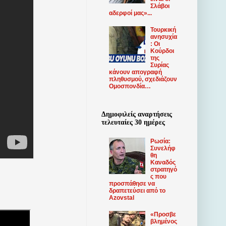
Σλάβοι
αδερφοί μας»...
Τουρκική
ανησυχία
: Οι
Κούρδοι
της
Συρίας
κάνουν απογραφή
πληθυσμού, σχεδιάζουν
Ομοσπονδία…
Δημοφιλείς αναρτήσεις
τελευταίες 30 ημέρες
Ρωσία:
Συνελήφ
θη
Καναδός
στρατηγό
ς που
προσπάθησε να
δραπετεύσει από το
Azovstal
«Προσβε
βλημένος