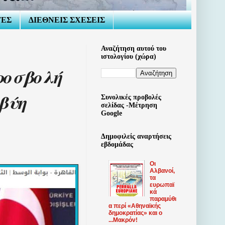
ΤΕΣ
ΔΙΕΘΝΕΙΣ ΣΧΕΣΕΙΣ
Αναζήτηση αυτού του
ιστολογίου (χώρα)
ροσβολή
βύη
Συνολικές προβολές
σελίδας -Μέτρηση
Google
Δημοφιλείς αναρτήσεις
εβδομάδας
Οι
Αλβανοί,
τα
ευρωπαϊ
κά
παραμύθι
α περί «Αθηναϊκής
δημοκρατίας» και ο
...Μακρόν!