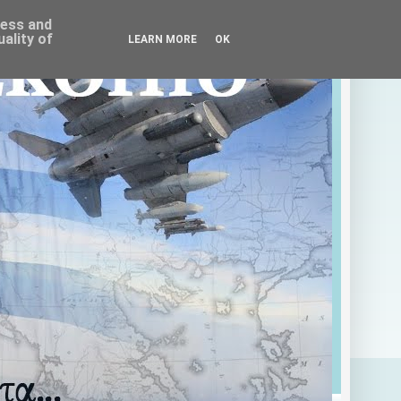
ress and
ality of
LEARN MORE
OK