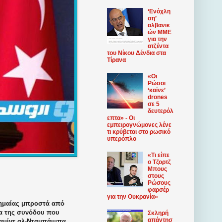
‘Ενόχλη
ση’
αλβανικ
ών ΜΜΕ
για την
ατζέντα
του Νίκου Δένδια στα
Τίρανα
«Οι
Ρώσοι
‘καίνε’
drones
σε 5
δευτερόλ
επτα» - Οι
εμπειρογνώμονες λένε
τι κρύβεται στο ρωσικό
υπερόπλο
«Τι είπε
ο Τζορτζ
Μπους
στους
Ρώσους
φαρσέρ
για την Ουκρανία»
σημαίας μπροστά από
α της συνόδου που
Σκληρή
απάντησ
αμίντ αλ-Νταμπάιμπα