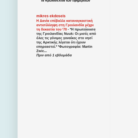
Τα
πρωτοσέλιδα
των
εφημερίδων
mikres ekdoseis
Η Δανία επέβαλλε καταναγκαστική
αντισύλληψη στη Γροιλανδία μέχρι
τη δεκαετία του ‘70
-
*Η πρωτεύουσα
της Γροιλανδίας Nuuk: Οι μισές από
όλες τις γόνιμες γυναίκες στο νησί
της Αρκτικής λέγεται ότι έχουν
επηρεαστεί.* *Φωτογραφία: Martin
Zwic...
Πριν από 1 εβδομάδα