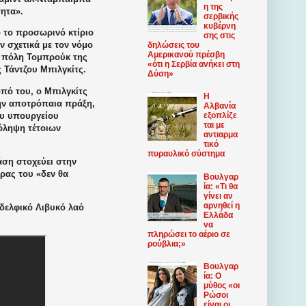
η της
τητα».
σερβικής
κυβέρνη
 το προσωρινό κτίριο
σης στις
 σχετικά με τον νόμο
δηλώσεις του
Αμερικανού πρέσβη
ν πόλη Τομπρούκ της
«ότι η Σερβία ανήκει στη
Τάντζου Μπιλγκίτς.
Δύση»
πό του, ο Μπιλγκίτς
Η
ην αποτρόπαια πράξη,
Αλβανία
ου υπουργείου
εξοπλίζε
ται με
όληψη τέτοιων
αντιαρμα
τικό
πυραυλικό σύστημα
ση στοχεύει στην
ρας του «δεν θα
Βουλγαρ
ία: «Τι θα
γίνει αν
αρνηθεί η
αδελφικό Λιβυκό λαό
Ελλάδα
να
πληρώσει το αέριο σε
ρούβλια;»
Βουλγαρ
ία: Ο
μύθος «οι
Ρώσοι
είναι οι