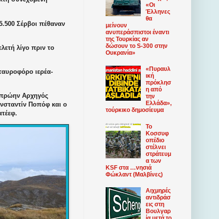
«Οι
Έλληνες
θα
5.500 Σέρβοι πέθαναν
μείνουν
ανυπεράσπιστοι έναντι
της Τουρκίας αν
δώσουν το S-300 στην
λετή λίγο πριν το
Ουκρανία»
«Πυραυλ
ταυροφόρο ιερέα-
ική
πρόκλησ
η από
 πρώην Αρχηγός
την
Ελλάδα»,
νσταντίν Ποπόφ και ο
τούρκικο δημοσίευμα
τέεφ.
Το
Κοσσυφ
οπέδιο
στέλνει
στράτευμ
α των
KSF στα …νησιά
Φώκλαντ (Μαλβίνες)
Αιχμηρές
αντιδράσ
εις στη
Βουλγαρ
ία μετά το