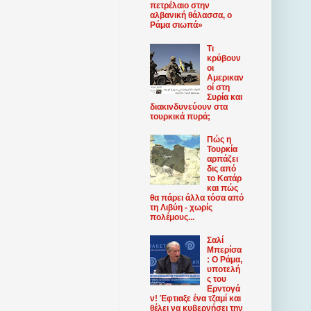
πετρέλαιο στην
αλβανική θάλασσα, ο
Ράμα σιωπά»
Τι
κρύβουν
οι
Αμερικαν
οί στη
Συρία και
διακινδυνεύουν στα
τουρκικά πυρά;
Πώς η
Τουρκία
αρπάζει
δις από
το Κατάρ
και πώς
θα πάρει άλλα τόσα από
τη Λιβύη - χωρίς
πολέμους...
Σαλί
Μπερίσα
: Ο Ράμα,
υποτελή
ς του
Ερντογά
ν! Έφτιαξε ένα τζαμί και
θέλει να κυβερνήσει την