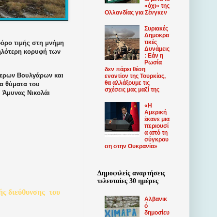
«όχι» της
Ολλανδίας για Σένγκεν
Συριακές
Δημοκρα
τικές
φόρο τιμής στη μνήμη
Δυνάμεις
ηλότερη κορυφή των
: Εάν η
Ρωσία
δεν πάρει θέση
τερων Βουλγάρων και
εναντίον της Τουρκίας,
θα αλλάξουμε τις
α θύματα του
σχέσεις μας μαζί της
 Άμυνας Νικολάι
«Η
Αμερική
έκανε μια
περιουσί
α από τη
σύγκρου
ση στην Ουκρανία»
Δημοφιλείς αναρτήσεις
τελευταίες 30 ημέρες
ής
διεύθυνσης
του
Αλβανικ
ό
δημοσίευ