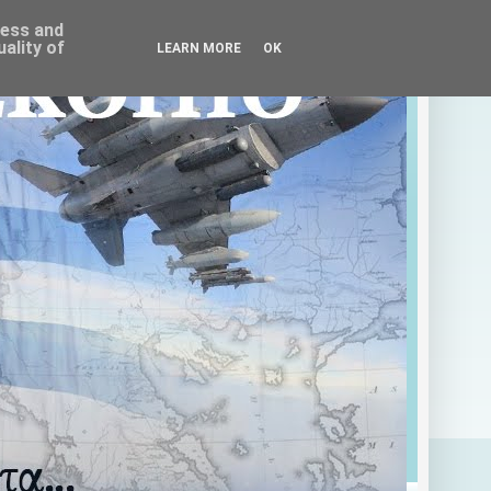
ress and
ality of
LEARN MORE
OK