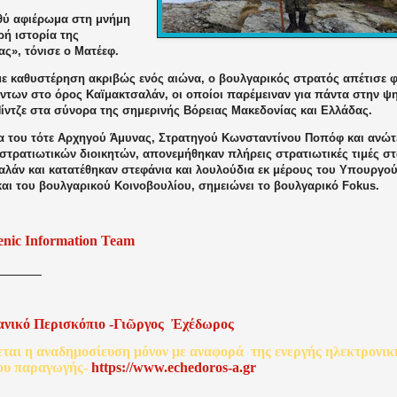
θύ αφιέρωμα στη μνήμη
ερή ιστορία της
ς», τόνισε ο Ματέεφ.
 με καθυστέρηση ακριβώς ενός αιώνα, ο βουλγαρικός στρατός απέτισε 
ντων στο όρος Καϊμακτσαλάν, οι οποίοι παρέμειναν για πάντα στην ψ
ίντζε στα σύνορα της σημερινής Βόρειας Μακεδονίας και Ελλάδας.
α του τότε Αρχηγού Άμυνας, Στρατηγού Κωνσταντίνου Ποπόφ και ανώ
στρατιωτικών διοικητών, απονεμήθηκαν πλήρεις στρατιωτικές τιμές στ
αλάν και κατατέθηκαν στεφάνια και λουλούδια εκ μέρους του Υπουργού
και του βουλγαρικού Κοινοβουλίου, σημειώνει το βουλγαρικό Fokus.
enic Information Team
ανικό
Περισκόπιο
-
Γιῶργος
Ἐχέδωρος
εται
η
αναδημοσίευση
μόνον
με
αναφορά
της
ενεργής
ηλεκτρονικ
ου
παραγωγής
-
http
s
://www.echedoros-a.gr