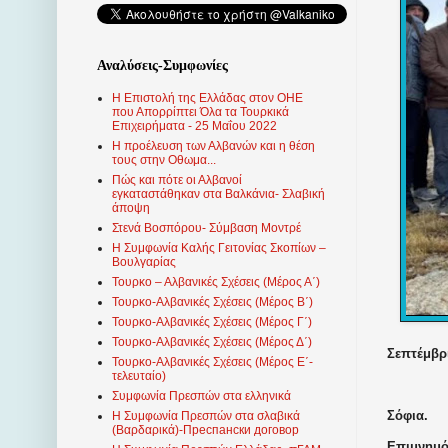
Αναλύσεις-Συμφωνίες
Η Επιστολή της Ελλάδας στον ΟΗΕ
που Απορρίπτει Όλα τα Τουρκικά
Επιχειρήματα - 25 Μαΐου 2022
Η προέλευση των Αλβανών και η θέση
τους στην Οθωμα...
Πώς και πότε οι Αλβανοί
εγκαταστάθηκαν στα Βαλκάνια- Σλαβική
άποψη
Στενά Βοσπόρου- Σύμβαση Μοντρέ
Η Συμφωνία Καλής Γειτονίας Σκοπίων –
Βουλγαρίας
Τουρκο – Αλβανικές Σχέσεις (Mέρος Α΄)
Τουρκο-Αλβανικές Σχέσεις (Μέρος Β΄)
Τουρκο-Αλβανικές Σχέσεις (Μέρος Γ΄)
Τουρκο-Αλβανικές Σχέσεις (Μέρος Δ΄)
Σεπτέμβρι
Τουρκο-Αλβανικές Σχέσεις (Μέρος Ε΄-
τελευταίο)
Συμφωνία Πρεσπών στα ελληνικά
Σόφια.
Η Συμφωνία Πρεσπών στα σλαβικά
(Βαρδαρικά)-Преспански договор
Επιμνημό