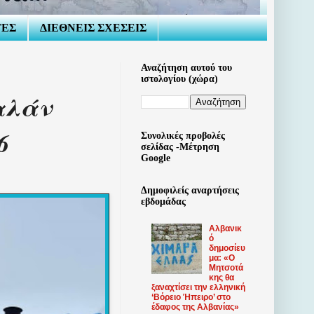
ΤΕΣ
ΔΙΕΘΝΕΙΣ ΣΧΕΣΕΙΣ
Αναζήτηση αυτού του
ιστολογίου (χώρα)
αλάν
6
Συνολικές προβολές
σελίδας -Μέτρηση
Google
Δημοφιλείς αναρτήσεις
εβδομάδας
Αλβανικ
ό
δημοσίευ
μα: «Ο
Μητσοτά
κης θα
ξαναχτίσει την ελληνική
‘Βόρειο Ήπειρο’ στο
έδαφος της Αλβανίας»