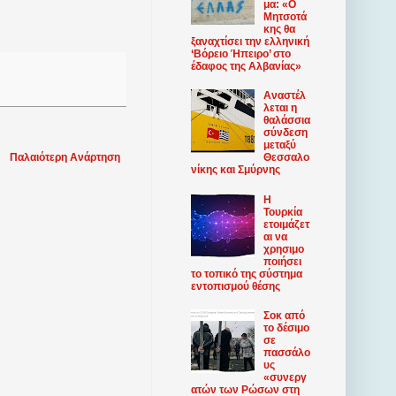
μα: «Ο
Μητσοτά
κης θα
ξαναχτίσει την ελληνική
‘Βόρειο Ήπειρο’ στο
έδαφος της Αλβανίας»
Αναστέλ
λεται η
θαλάσσια
σύνδεση
μεταξύ
Παλαιότερη Ανάρτηση
Θεσσαλο
νίκης και Σμύρνης
Η
Τουρκία
ετοιμάζετ
αι να
χρησιμο
ποιήσει
το τοπικό της σύστημα
εντοπισμού θέσης
Σοκ από
το δέσιμο
σε
πασσάλο
υς
«συνεργ
ατών των Ρώσων στη