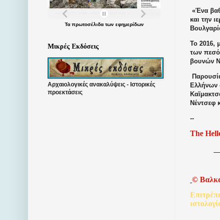
«Ένα βα
και την ι
Τα
πρωτοσέλιδα
των
εφημερίδων
Βουλγαρία
Το 2016,
Μικρές Εκδόσεις
των πεσό
βουνών Ν
Παρουσί
Αρχαιολογικές ανακαλύψεις - Ιστορικές
Ελλήνων 
προεκτάσεις
Καϊμακτσ
Νέντσεφ 
--
The Hell
©
Βαλκ
Επιτρέπ
ιστολογί