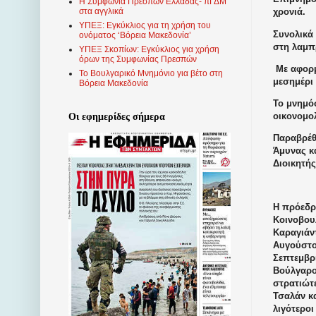
Η Συμφωνία Πρεσπών Ελλάδας- πΓΔΜ
στα αγγλικά
χρονιά.
ΥΠΕΞ: Εγκύκλιος για τη χρήση του
Συνολικά
ονόματος ‘Βόρεια Μακεδονία’
στη λαμπ
ΥΠΕΞ Σκοπίων: Εγκύκλιος για χρήση
όρων της Συμφωνίας Πρεσπών
Με αφορμ
Το Βουλγαρικό Μνημόνιο για βέτο στη
μεσημέρι
Βόρεια Μακεδονία
Το μνημό
οικονομο
Οι εφημερίδες σήμερα
Παραβρέθ
Άμυνας κ
Διοικητή
Η πρόεδρ
Κοινοβου
Καραγιάντ
Αυγούστο
Σεπτεμβρ
Βούλγαροι
στρατιώτ
Τσαλάν κ
λιγότεροι