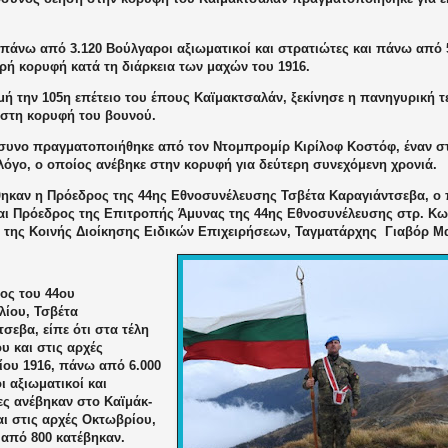
 πάνω από 3.120 Βούλγαροι αξιωματικοί και στρατιώτες και πάνω από 
ρή κορυφή κατά τη διάρκεια των μαχών του 1916.
ή την 105η επέτειο του έπους Καϊμακτσαλάν, ξεκίνησε η πανηγυρική τε
 στη κορυφή του βουνού.
συνο πραγματοποιήθηκε από τον Ντομπρομίρ Κιρίλοφ Κοστόφ, έναν σ
λόγο, ο οποίος ανέβηκε στην κορυφή για δεύτερη συνεχόμενη χρονιά.
ηκαν η Πρόεδρος της 44ης Εθνοσυνέλευσης Τσβέτα Καραγιάντσεβα, ο
αι Πρόεδρος της Επιτροπής Άμυνας της 44ης Εθνοσυνέλευσης στρ. Κω
ς της Κοινής Διοίκησης Ειδικών Επιχειρήσεων, Ταγματάρχης
Γιαβόρ Μα
ος του 44ου
λίου, Τσβέτα
σεβα, είπε ότι στα τέλη
υ και στις αρχές
ίου 1916, πάνω από 6.000
 αξιωματικοί και
ες ανέβηκαν στο Καϊμάκ-
αι στις αρχές Οκτωβρίου,
 από 800 κατέβηκαν.