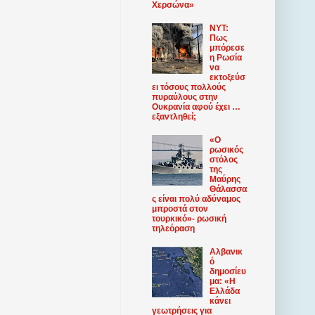
Χερσώνα»
NYT:
Πως
μπόρεσε
η Ρωσία
να
εκτοξεύσ
ει τόσους πολλούς
πυραύλους στην
Ουκρανία αφού έχει …
εξαντληθεί;
«Ο
ρωσικός
στόλος
της
Μαύρης
Θάλασσα
ς είναι πολύ αδύναμος
μπροστά στον
τουρκικό»- ρωσική
τηλεόραση
Αλβανικ
ό
δημοσίευ
μα: «Η
Ελλάδα
κάνει
γεωτρήσεις για