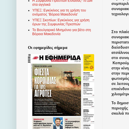
Η Συμφωνία Πρεσπών Ελλάδας- πΓΔΜ
συμπεριλ
στα αγγλικά
συνοριακ
ΥΠΕΞ: Εγκύκλιος για τη χρήση του
τεχνολογ
ονόματος ‘Βόρεια Μακεδονία’
ΥΠΕΞ Σκοπίων: Εγκύκλιος για χρήση
όρων της Συμφωνίας Πρεσπών
Το Βουλγαρικό Μνημόνιο για βέτο στη
Στο πλαί
Βόρεια Μακεδονία
συνοριακ
περιστατ
διείσδυσ
Οι εφημερίδες σήμερα
ατσάλινο
στο συνο
Κοπρούμπ
στην κίν
στην περ
φωτισμός
σε λειτο
επικίνδυ
χιλιομέτρ
Το δημοσί
περιοχής
σκυλιά π