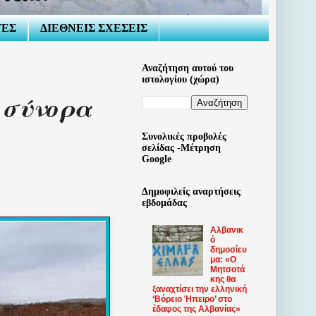
ΤΕΣ
ΔΙΕΘΝΕΙΣ ΣΧΕΣΕΙΣ
Αναζήτηση αυτού του
ιστολογίου (χώρα)
 σύνορα
Συνολικές προβολές
σελίδας -Μέτρηση
Google
Δημοφιλείς αναρτήσεις
εβδομάδας
Αλβανικ
ό
δημοσίευ
μα: «Ο
Μητσοτά
κης θα
ξαναχτίσει την ελληνική
‘Βόρειο Ήπειρο’ στο
έδαφος της Αλβανίας»