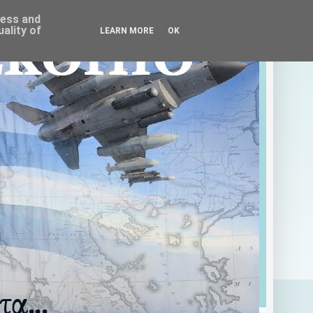
ress and
ality of
LEARN MORE
OK