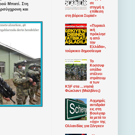
σε
ού Μπατί. Στη
στιγμή η
ερσύγχρονη και
επίθεση
στη βόρεια Συρία!»
«Πυραυλ
ική
πρόκλησ
η από
την
Ελλάδα»,
τούρκικο δημοσίευμα
Το
Κοσσυφ
οπέδιο
στέλνει
στράτευμ
α των
KSF στα …νησιά
Φώκλαντ (Μαλβίνες)
Αιχμηρές
αντιδράσ
εις στη
Βουλγαρ
ία μετά το
«όχι» της
Ολλανδίας για Σένγκεν