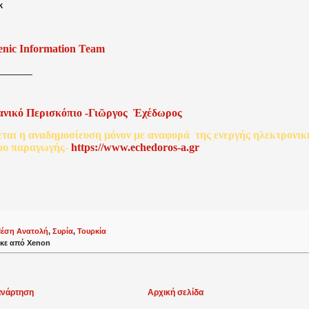
k
enic Information Team
ανικό
Περισκόπιο
-
Γιῶργος
Ἐχέδωρος
εται
η
αναδημοσίευση
μόνον
με
αναφορά
της
ενεργής
ηλεκτρονικ
ου
παραγωγής
-
http
s
://www.echedoros-a.gr
έση Ανατολή
,
Συρία
,
Τουρκία
κε από
Xenon
ανάρτηση
Αρχική σελίδα