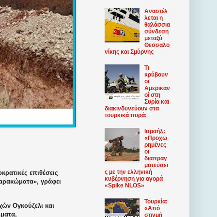
Αναστέλ
λεται η
θαλάσσια
σύνδεση
μεταξύ
Θεσσαλο
νίκης και Σμύρνης
Τι
κρύβουν
οι
Αμερικαν
οί στη
Συρία και
διακινδυνεύουν στα
τουρκικά πυρά;
Ισραήλ:
«Προχω
ρημένες
οι
διαπραγ
ματεύσει
ς με την ελληνική
κρατικές επιθέσεις
κυβέρνηση για αγορά
χαρακώματα», γράφει
«Spike NLOS»
Τουρκία:
χών Ογκούζελι και
«Από
ήματα,
στιγμή