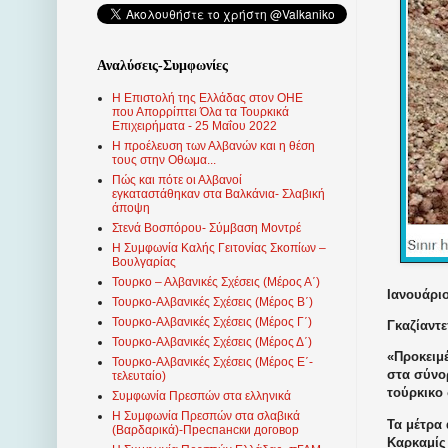
Αναλύσεις-Συμφωνίες
Η Επιστολή της Ελλάδας στον ΟΗΕ
που Απορρίπτει Όλα τα Τουρκικά
Επιχειρήματα - 25 Μαΐου 2022
Η προέλευση των Αλβανών και η θέση
τους στην Οθωμα...
Πώς και πότε οι Αλβανοί
εγκαταστάθηκαν στα Βαλκάνια- Σλαβική
άποψη
Στενά Βοσπόρου- Σύμβαση Μοντρέ
Η Συμφωνία Καλής Γειτονίας Σκοπίων –
Βουλγαρίας
Τουρκο – Αλβανικές Σχέσεις (Mέρος Α΄)
Ιανουάριο
Τουρκο-Αλβανικές Σχέσεις (Μέρος Β΄)
Τουρκο-Αλβανικές Σχέσεις (Μέρος Γ΄)
Γκαζίαντε
Τουρκο-Αλβανικές Σχέσεις (Μέρος Δ΄)
«Προκειμ
Τουρκο-Αλβανικές Σχέσεις (Μέρος Ε΄-
στα σύνορ
τελευταίο)
τούρκικο
Συμφωνία Πρεσπών στα ελληνικά
Η Συμφωνία Πρεσπών στα σλαβικά
Τα μέτρα 
(Βαρδαρικά)-Преспански договор
Καρκαμίς 