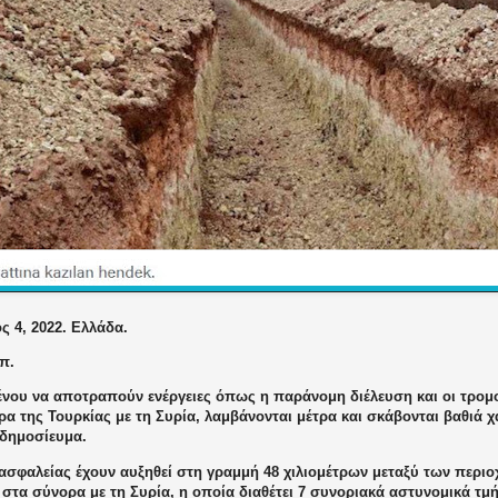
ς 4, 2022. Ελλάδα.
π.
ένου να αποτραπούν ενέργειες όπως η παράνομη διέλευση και οι τρομο
α της Τουρκίας με τη Συρία, λαμβάνονται μέτρα και σκάβονται βαθιά 
 δημοσίευμα.
ασφαλείας έχουν αυξηθεί στη γραμμή 48 χιλιομέτρων μεταξύ των περιο
στα σύνορα με τη Συρία, η οποία διαθέτει 7 συνοριακά αστυνομικά τμ