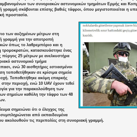
αμβανομένων των συνοριακών αστυνομικών τμημάτων Ερμής και Κοπρ
ή γραμμή σκάβονται επίσης βαθιές τάφροι, όπου μεγιστοποιείται η υπ
ική προστασία.
σιο των αυξημένων μέτρων στη
ή γραμμή για την αποτροπή
ικών όπως το λαθρεμπόριο και η
η τρομοκρατών, κατασκευάστηκε ένας
ς πύργος 25 μέτρων με ανελκυστήρα
ριακό αστυνομικό τμήμα
ασι, ενώ 30 αισθητήρες εστιασμένοι
ηση τοποθετήθηκαν σε κρίσιμα σημεία
ιοχή. Τοποθετήθηκε ακόμη επαρκής
 στην περιοχή, ενώ 10
UAV
έχουν τεθεί
υργία για την παρακολούθηση των
νων σημείων καθόλη την τάφρο των 48
ων.
ευμα σημειώνει ότι ο έλεγχος της
 συμπληρώνεται από εκπαιδευμένα
ου ακολουθούν τις περιπολίες στη συνοριακή γραμμή.