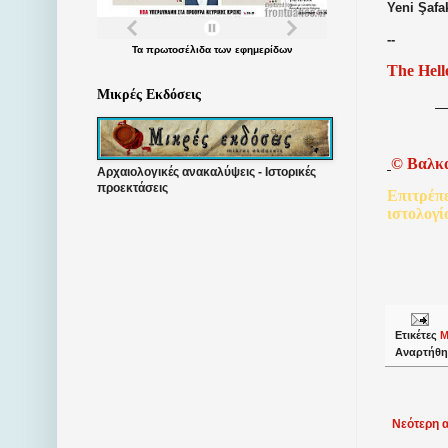
Yeni Şafa
--
Τα
πρωτοσέλιδα
των
εφημερίδων
The Hell
Μικρές Εκδόσεις
©
Βαλκ
Αρχαιολογικές ανακαλύψεις - Ιστορικές
προεκτάσεις
Επιτρέπ
ιστολογί
Ετικέτες
Μ
Αναρτήθη
Νεότερη 