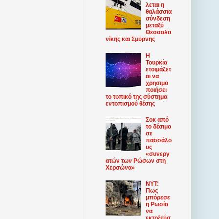
λεται η
θαλάσσια
σύνδεση
μεταξύ
Θεσσαλο
νίκης και Σμύρνης
Η
Τουρκία
ετοιμάζετ
αι να
χρησιμο
ποιήσει
το τοπικό της σύστημα
εντοπισμού θέσης
Σοκ από
το δέσιμο
σε
πασσάλο
υς
«συνεργ
ατών των Ρώσων στη
Χερσώνα»
NYT:
Πως
μπόρεσε
η Ρωσία
να
εκτοξεύσ