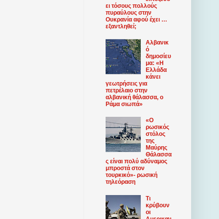
ει τόσους πολλούς
πυραύλους στην
Ουκρανία αφού έχει …
εξαντληθεί;
Αλβανικ
ό
δημοσίευ
μα: «Η
Ελλάδα
κάνει
γεωτρήσεις για
πετρέλαιο στην
αλβανική θάλασσα, ο
Ράμα σιωπά»
«Ο
ρωσικός
στόλος
της
Μαύρης
Θάλασσα
ς είναι πολύ αδύναμος
μπροστά στον
τουρκικό»- ρωσική
τηλεόραση
Τι
κρύβουν
οι
Αμερικαν