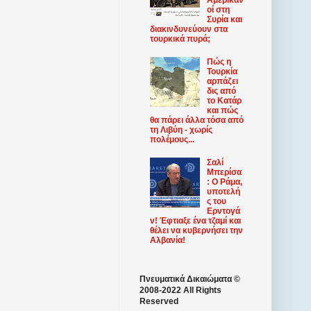
οί στη
Συρία και
διακινδυνεύουν στα
τουρκικά πυρά;
Πώς η
Τουρκία
αρπάζει
δις από
το Κατάρ
και πώς
θα πάρει άλλα τόσα από
τη Λιβύη - χωρίς
πολέμους...
Σαλί
Μπερίσα
: Ο Ράμα,
υποτελή
ς του
Ερντογά
ν! Έφτιαξε ένα τζαμί και
θέλει να κυβερνήσει την
Αλβανία!
Πνευματικά Δικαιώματα ©
2008-2022 All Rights
Reserved