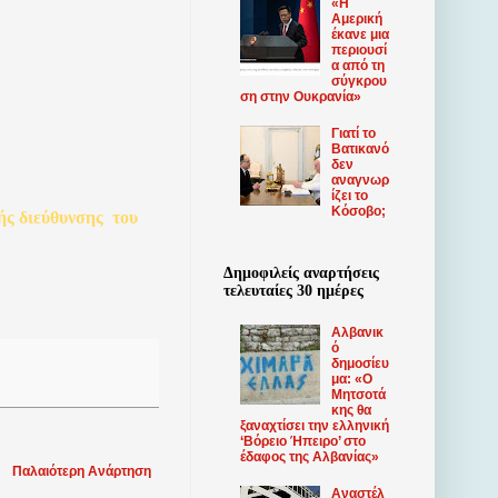
«Η
Αμερική
έκανε μια
περιουσί
α από τη
σύγκρου
ση στην Ουκρανία»
Γιατί το
Βατικανό
δεν
αναγνωρ
ίζει το
Κόσοβο;
ής
διεύθυνσης
του
Δημοφιλείς αναρτήσεις
τελευταίες 30 ημέρες
Αλβανικ
ό
δημοσίευ
μα: «Ο
Μητσοτά
κης θα
ξαναχτίσει την ελληνική
‘Βόρειο Ήπειρο’ στο
έδαφος της Αλβανίας»
Παλαιότερη Ανάρτηση
Αναστέλ