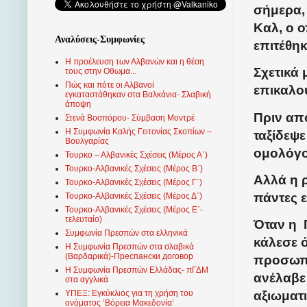
σήμερα,
Καλ, ο 
Αναλύσεις-Συμφωνίες
επιτέθη
Η προέλευση των Αλβανών και η θέση
Σχετικά
τους στην Οθωμα...
Πώς και πότε οι Αλβανοί
επικαλο
εγκαταστάθηκαν στα Βαλκάνια- Σλαβική
άποψη
Πριν απ
Στενά Βοσπόρου- Σύμβαση Μοντρέ
Η Συμφωνία Καλής Γειτονίας Σκοπίων –
ταξίδεψε
Βουλγαρίας
ομολόγο
Τουρκο – Αλβανικές Σχέσεις (Mέρος Α΄)
Τουρκο-Αλβανικές Σχέσεις (Μέρος Β΄)
Αλλά η 
Τουρκο-Αλβανικές Σχέσεις (Μέρος Γ΄)
πάντες ε
Τουρκο-Αλβανικές Σχέσεις (Μέρος Δ΄)
Τουρκο-Αλβανικές Σχέσεις (Μέρος Ε΄-
τελευταίο)
Όταν η
Συμφωνία Πρεσπών στα ελληνικά
κάλεσε 
Η Συμφωνία Πρεσπών στα σλαβικά
(Βαρδαρικά)-Преспански договор
προσωπι
Η Συμφωνία Πρεσπών Ελλάδας- πΓΔΜ
ανέλαβε
στα αγγλικά
αξιωματι
ΥΠΕΞ: Εγκύκλιος για τη χρήση του
ονόματος ‘Βόρεια Μακεδονία’