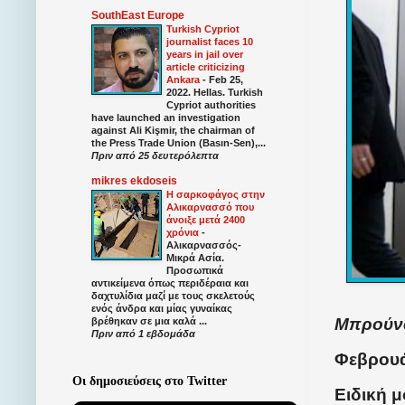
SouthEast Europe
Turkish Cypriot
journalist faces 10
years in jail over
article criticizing
Ankara
-
Feb 25,
2022. Hellas. Turkish
Cypriot authorities
have launched an investigation
against Ali Kişmir, the chairman of
the Press Trade Union (Basın-Sen),...
Πριν από 25 δευτερόλεπτα
mikres ekdoseis
Η σαρκοφάγος στην
Αλικαρνασσό που
άνοιξε μετά 2400
χρόνια
-
Αλικαρνασσός-
Μικρά Ασία.
Προσωπικά
αντικείμενα όπως περιδέραια και
δαχτυλίδια μαζί με τους σκελετούς
ενός άνδρα και μίας γυναίκας
Μπρούν
βρέθηκαν σε μια καλά ...
Πριν από 1 εβδομάδα
Φεβρουά
Οι δημοσιεύσεις στο Twitter
Ειδική 