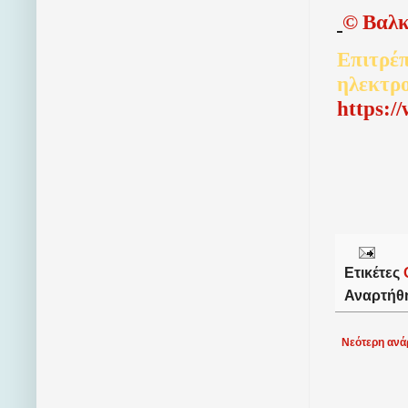
©
Βαλκ
Επιτρέπ
ηλεκτρ
http
s
:/
Ετικέτες
Αναρτήθ
Νεότερη ανά