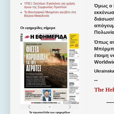
ΥΠΕΞ Σκοπίων: Εγκύκλιος για χρήση
Όμως ο 
όρων της Συμφωνίας Πρεσπών
εκκένωσ
Το Βουλγαρικό Μνημόνιο για βέτο στη
Βόρεια Μακεδονία
διάσωσή
απόγευμ
Οι εφημερίδες σήμερα
Πολωνία
Όπως αν
Μπέρμποκ
έτοιμη 
Worldwid
Ukrainsk
--
The Hel
Τα
πρωτοσέλιδα
των
εφημερίδων