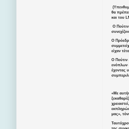
(Υπενθυμ
θα πρέπει
και του L
Ο Πούτιν 
συνεχίζον
Ο Πρόεδρ
συμμετεί
είχαν τέτ
Ο Πούτιν
ενόπλων 
έχοντας υ
συμπεριλ
«Με αυτή
ξεκαθαρίζ
χρειαστε
εκπληρώσ
μας», τόν
Ταυτόχρο
της συγκ