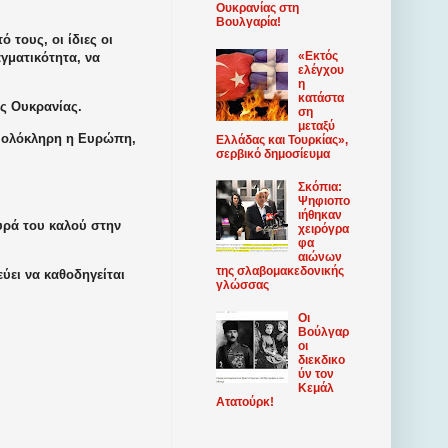
Ουκρανίας στη
Βουλγαρία!
τους, οι ίδιες οι
«Εκτός
γματικότητα, να
ελέγχου
η
κατάστα
ής Ουκρανίας.
ση
μεταξύ
με ολόκληρη η Ευρώπη,
Ελλάδας και Τουρκίας»,
σερβικό δημοσίευμα
Σκόπια:
Ψηφιοπο
ιήθηκαν
υρά του καλού στην
χειρόγρα
φα
αιώνων
της σλαβομακεδονικής
ύει να καθοδηγείται
γλώσσας
Οι
Βούλγαρ
οι
διεκδικο
ύν τον
Κεμάλ
Ατατούρκ!