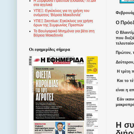
Η Συμφωνία Πρεσπών Ελλάδας- πΓΔΜ
στα αγγλικά
ΥΠΕΞ: Εγκύκλιος για τη χρήση του
Φεβρουάρ
ονόματος ‘Βόρεια Μακεδονία’
ΥΠΕΞ Σκοπίων: Εγκύκλιος για χρήση
Ο Πρόεδ
όρων της Συμφωνίας Πρεσπών
Το Βουλγαρικό Μνημόνιο για βέτο στη
Ο Βλαντί
Βόρεια Μακεδονία
που διεξ
τελευταίο
Οι εφημερίδες σήμερα
Πρώτον, 
Δεύτερον
Η τρίτη 
Και το τέ
είναι η 
Εάν ικαν
μακροπρό
Η συ
διήρ