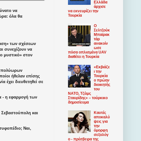
Ελλάδα
άρχισε
δύνατο να
να εκνευρίζει την
Τουρκία
ώρα: όλα θα
Ο
Σελτζούκ
Μπαϊρακ
τάρ
ανακοίν
ταση» των σχέσεων
ωσε
αι συνεχίζουν να
πόσα οπλισμένα UAV
λο μυστικό» στον
διαθέτει η Τουρκία
«Εκβιάζε
ια πολύωρων
ι την
Τουρκία
ποίοι ήθελαν επίσης
ο πρώην
α έχει διευθετηθεί σε
διοικητής
του
ΝΑΤΟ, Τζέιμς
α - η εφαρμογή των
Σταυρίδης» – τούρκικο
δημοσίευμα
η Σεβαστούπολη και
Καυτές
αποκαλύ
ψεις για
την
συφοπέδιο; Ναι,
όμορφη
σεξολόγ
ο - πρέσβειρα της