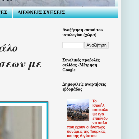
ΤΕΣ
ΔΙΕΘΝΕΙΣ ΣΧΕΣΕΙΣ
Αναζήτηση αυτού του
ιστολογίου (χώρα)
άλο
σεων με
Συνολικές προβολές
σελίδας -Μέτρηση
Google
Δημοφιλείς αναρτήσεις
εβδομάδας
Το
Ισραήλ
αποκάλυ
ψε ένα
επικίνδυ
νο όπλο
που έχουν οι ένοπλες
δυνάμεις της Τουρκίας
και της Αιγύπτου