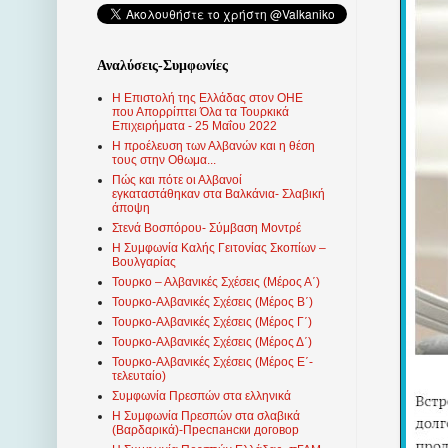
Αναλύσεις-Συμφωνίες
Η Επιστολή της Ελλάδας στον ΟΗΕ
που Απορρίπτει Όλα τα Τουρκικά
Επιχειρήματα - 25 Μαΐου 2022
Η προέλευση των Αλβανών και η θέση
τους στην Οθωμα...
Πώς και πότε οι Αλβανοί
εγκαταστάθηκαν στα Βαλκάνια- Σλαβική
άποψη
Στενά Βοσπόρου- Σύμβαση Μοντρέ
Η Συμφωνία Καλής Γειτονίας Σκοπίων –
Βουλγαρίας
Τουρκο – Αλβανικές Σχέσεις (Mέρος Α΄)
Τουρκο-Αλβανικές Σχέσεις (Μέρος Β΄)
Τουρκο-Αλβανικές Σχέσεις (Μέρος Γ΄)
Τουρκο-Αλβανικές Σχέσεις (Μέρος Δ΄)
Τουρκο-Αλβανικές Σχέσεις (Μέρος Ε΄-
τελευταίο)
Συμφωνία Πρεσπών στα ελληνικά
Η Συμφωνία Πρεσπών στα σλαβικά
(Βαρδαρικά)-Преспански договор