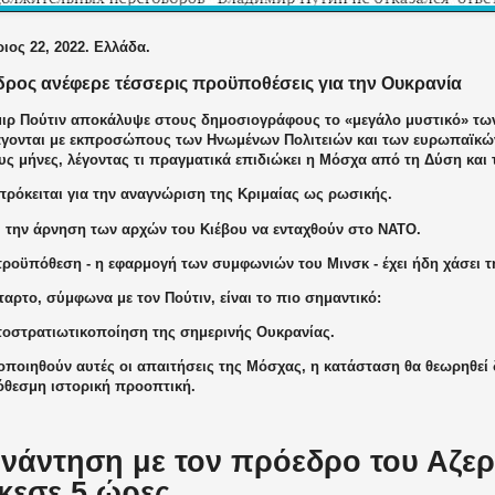
ιος 22, 2022. Ελλάδα.
ρος ανέφερε τέσσερις προϋποθέσεις για την Ουκρανία
μιρ Πούτιν αποκάλυψε στους δημοσιογράφους το «μεγάλο μυστικό» τ
άγονται με εκπροσώπους των Ηνωμένων Πολιτειών και των ευρωπαϊκώ
υς μήνες, λέγοντας τι πραγματικά επιδιώκει η Μόσχα από τη Δύση και
πρόκειται για την αναγνώριση της Κριμαίας ως ρωσικής.
, την άρνηση των αρχών του Κιέβου να ενταχθούν στο ΝΑΤΟ.
προϋπόθεση - η εφαρμογή των συμφωνιών του Μινσκ - έχει ήδη χάσει τ
ταρτο, σύμφωνα με τον Πούτιν, είναι το πιο σημαντικό:
αποστρατιωτικοποίηση της σημερινής Ουκρανίας.
οποιηθούν αυτές οι απαιτήσεις της Μόσχας, η κατάσταση θα θεωρηθεί 
θεσμη ιστορική προοπτική.
νάντηση με τον πρόεδρο του Αζερ
κεσε 5 ώρες