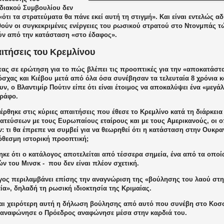
ιακού Συμβουλίου δεν
«ότι τα στρατεύματα θα πάνε εκεί αυτή τη στιγμή». Και είναι εντελώς α
ούν οι συγκεκριμένες ενέργειες του ρωσικού στρατού στο Ντονμπάς τ
ύν από την κατάσταση «στο έδαφος».
ιτήσεις του Κρεμλίνου
ας σε ερώτηση για το πώς βλέπει τις προοπτικές για την «αποκατάσ
σχας και Κιέβου μετά από όλα όσα συνέβησαν τα τελευταία 8 χρόνια κ
ν, ο Βλαντιμίρ Πούτιν είπε ότι είναι έτοιμος να αποκαλύψει ένα «μεγά
ράφο.
έρθηκε στις κύριες απαιτήσεις που έθεσε το Κρεμλίνο κατά τη διάρκε
ατεύσεων με τους Ευρωπαίους εταίρους και με τους Αμερικανούς, οι ο
: τι θα έπρεπε να συμβεί για να θεωρηθεί ότι η κατάσταση στην Ουκρανί
θεσμη ιστορική προοπτική;
κε ότι ο κατάλογος αποτελείται από τέσσερα σημεία, ένα από τα οποί
ν του Μινσκ -
που δεν είναι πλέον σχετική.
γος περιλαμβάνει επίσης την αναγνώριση της «βούλησης του λαού στ
ία», δηλαδή τη ρωσική ιδιοκτησία της Κριμαίας.
αι χειρότερη αυτή η δήλωση βούλησης από αυτό που συνέβη στο Κοσ
, αναφώνησε ο Πρόεδρος αναφώνησε μέσα στην καρδιά του.