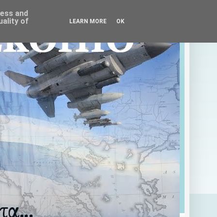
ress and
ality of
LEARN MORE
OK