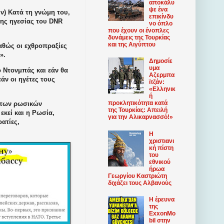
αποκάλυ
ψε ένα
ν) Κατά τη γνώμη του,
επικίνδυ
της ηγεσίας του DNR
νο όπλο
που έχουν οι ένοπλες
δυνάμεις της Τουρκίας
και της Αιγύπτου
καθώς οι εχθροπραξίες
ν».
Δημοσίε
υμα
 Ντονμπάς και εάν θα
Αζερμπα
άν οι ηγέτες τους
ϊτζάν:
«Ελληνικ
ή
προκλητικότητα κατά
η των ρωσικών
της Τουρκίας: Απειλή
κεί και η Ρωσία,
για την Αλικαρνασσό!»
ατίες,
Η
χριστιανι
κή πίστη
του
εθνικού
ήρωα
Γεωργίου Καστριώτη
διχάζει τους Αλβανούς
Η έρευνα
της
ExxonMo
bil στην