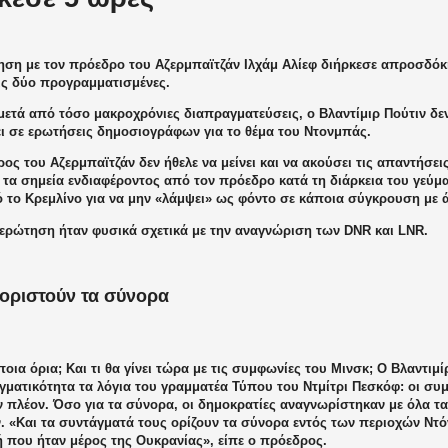
ηση με τον πρόεδρο του Αζερμπαϊτζάν Ιλχάμ Αλίεφ διήρκεσε απροσδόκ
τις δύο προγραμματισμένες.
μετά από τόσο μακροχρόνιες διαπραγματεύσεις, ο Βλαντίμιρ Πούτιν δε
ι σε ερωτήσεις δημοσιογράφων για το θέμα του Ντονμπάς.
ος του Αζερμπαϊτζάν δεν ήθελε να μείνει και να ακούσει τις απαντήσει
 τα σημεία ενδιαφέροντος από τον πρόεδρο κατά τη διάρκεια του γεύμ
ό το Κρεμλίνο για να μην «λάμψει» ως φόντο σε κάποια σύγκρουση με
ερώτηση ήταν φυσικά σχετικά με την αναγνώριση των DNR και LNR.
οριστούν τα σύνορα
οια όρια; Και τι θα γίνει τώρα με τις συμφωνίες του Μινσκ; Ο Βλαντιμ
γματικότητα τα λόγια του γραμματέα Τύπου του Ντμίτρι Πεσκόφ: οι συ
 πλέον. Όσο για τα σύνορα, οι δημοκρατίες αναγνωρίστηκαν με όλα τ
ν. «Και τα συντάγματά τους ορίζουν τα σύνορα εντός των περιοχών Ντ
ή που ήταν μέρος της Ουκρανίας», είπε ο πρόεδρος.