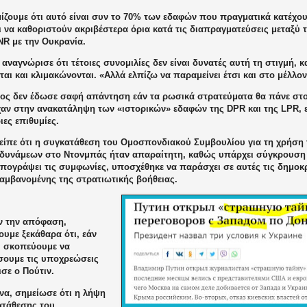
ίζουμε ότι αυτό είναι συν το 70% των εδαφών που πραγματικά κατέχου
 να καθοριστούν ακριβέστερα όρια κατά τις διαπραγματεύσεις μεταξύ 
NR με την Ουκρανία.
αναγνώρισε ότι τέτοιες συνομιλίες δεν είναι δυνατές αυτή τη στιγμή, 
ται και κλιμακώνονται. «Αλλά ελπίζω να παραμείνει έτσι και στο μέλλο
ος δεν έδωσε σαφή απάντηση εάν τα ρωσικά στρατεύματα θα πάνε στο
χαν στην ανακατάληψη των «ιστορικών» εδαφών της DPR και της LPR, ε
οιες επιθυμίες.
 είπε ότι η συγκατάθεση του Ομοσπονδιακού Συμβουλίου για τη χρήσ
δυνάμεων στο Ντονμπάς ήταν απαραίτητη, καθώς υπάρχει σύγκρουση ε
πογράψει τις συμφωνίες, υποσχέθηκε να παράσχει σε αυτές τις δημοκρ
αμβανομένης της στρατιωτικής βοήθειας.
ν την απόφαση,
ουμε ξεκάθαρα ότι, εάν
ί, σκοπεύουμε να
ουμε τις υποχρεώσεις
ισε ο Πούτιν.
να, σημείωσε ότι η λήψη
ατάθεσης του