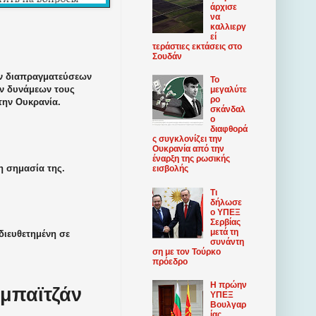
άρχισε
να
καλλιεργ
εί
τεράστιες εκτάσεις στο
Σουδάν
ων διαπραγματεύσεων
Το
ν δυνάμεων τους
μεγαλύτε
ρο
 την Ουκρανία.
σκάνδαλ
ο
διαφθορά
ς συγκλονίζει την
Ουκρανία από την
έναρξη της ρωσικής
η σημασία της.
εισβολής
Τι
δήλωσε
ο ΥΠΕΞ
Σερβίας
μετά τη
διευθετημένη σε
συνάντη
ση με τον Τούρκο
πρόεδρο
Η πρώην
μπαϊτζάν
ΥΠΕΞ
Βουλγαρ
ίας