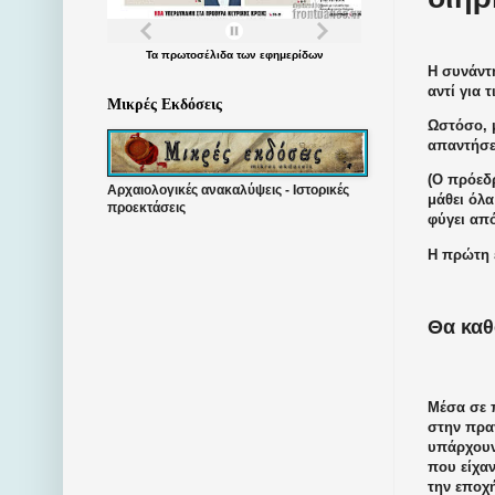
Τα
πρωτοσέλιδα
των
εφημερίδων
Η συνάντ
αντί για 
Μικρές Εκδόσεις
Ωστόσο, 
απαντήσε
(Ο πρόεδρ
Αρχαιολογικές ανακαλύψεις - Ιστορικές
μάθει όλα
προεκτάσεις
φύγει απ
Η πρώτη 
Θα καθ
Μέσα σε π
στην πρα
υπάρχουν
που είχα
την εποχ