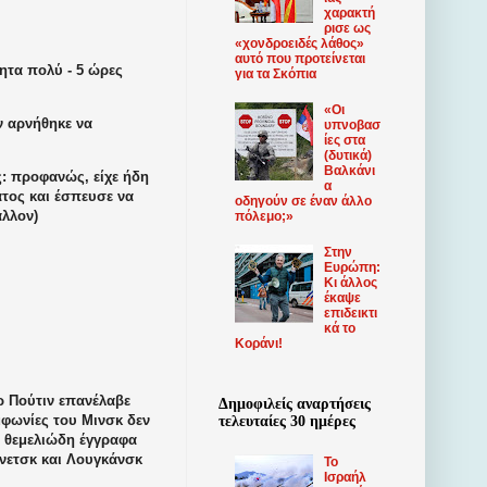
χαρακτή
ρισε ως
«χονδροειδές λάθος»
αυτό που προτείνεται
ητα πολύ - 5 ώρες
για τα Σκόπια
«Οι
ν αρνήθηκε να
υπνοβασ
ίες στα
(δυτικά)
Βαλκάνι
ς: προφανώς, είχε ήδη
α
ατος και έσπευσε να
οδηγούν σε έναν άλλο
 άλλον)
πόλεμο;»
Στην
Ευρώπη:
Κι άλλος
έκαψε
επιδεικτι
κά το
Κοράνι!
ίρ Πούτιν επανέλαβε
Δημοφιλείς αναρτήσεις
μφωνίες του Μινσκ δεν
τελευταίες 30 ημέρες
α θεμελιώδη έγγραφα
όνετσκ και Λουγκάνσκ
Το
Ισραήλ