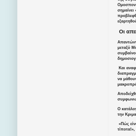
Ομοσπονδ
σημαίνει 
προβλεφθ
εξαρτηθο
Οι απα
Απαντώντ
μεταξύ Μό
συμβαίνου
δημοσιογ
Και αναφ
διαπραγμ
να μάθουν
μακροπρό
Αποδείχθη
συμφωνιώ
Ο κατάλο
την Κριμα
«Πώς είν
τίποτα!»