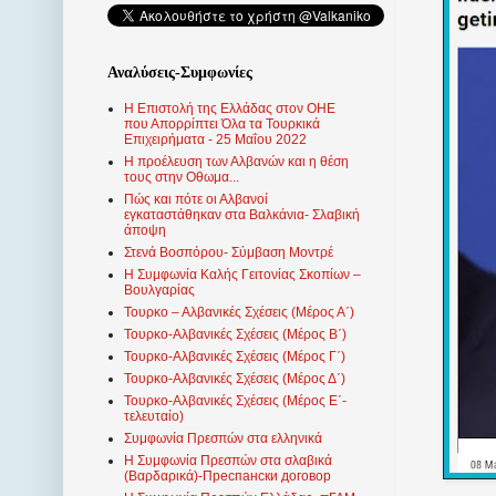
Αναλύσεις-Συμφωνίες
Η Επιστολή της Ελλάδας στον ΟΗΕ
που Απορρίπτει Όλα τα Τουρκικά
Επιχειρήματα - 25 Μαΐου 2022
Η προέλευση των Αλβανών και η θέση
τους στην Οθωμα...
Πώς και πότε οι Αλβανοί
εγκαταστάθηκαν στα Βαλκάνια- Σλαβική
άποψη
Στενά Βοσπόρου- Σύμβαση Μοντρέ
Η Συμφωνία Καλής Γειτονίας Σκοπίων –
Βουλγαρίας
Τουρκο – Αλβανικές Σχέσεις (Mέρος Α΄)
Τουρκο-Αλβανικές Σχέσεις (Μέρος Β΄)
Τουρκο-Αλβανικές Σχέσεις (Μέρος Γ΄)
Τουρκο-Αλβανικές Σχέσεις (Μέρος Δ΄)
Τουρκο-Αλβανικές Σχέσεις (Μέρος Ε΄-
τελευταίο)
Συμφωνία Πρεσπών στα ελληνικά
Η Συμφωνία Πρεσπών στα σλαβικά
(Βαρδαρικά)-Преспански договор