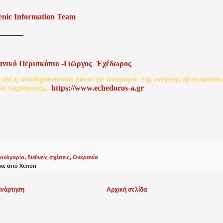
enic Information Team
ανικό
Περισκόπιο
-
Γιῶργος
Ἐχέδωρος
εται
η
αναδημοσίευση
μόνον
με
αναφορά
της
ενεργής
ηλεκτρονικ
ου
παραγωγής
-
http
s
://www.echedoros-a.gr
ουλγαρία
,
διεθνείς σχέσεις
,
Ουκρανία
κε από
Xenon
ανάρτηση
Αρχική σελίδα