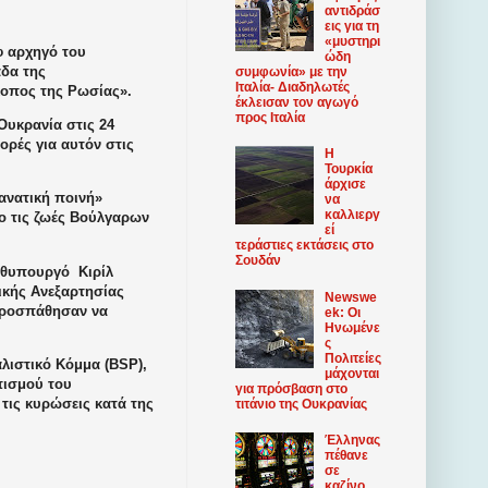
αντιδράσ
εις για τη
«μυστηρι
φ αρχηγό του
ώδη
άδα της
συμφωνία» με την
Ιταλία- Διαδηλωτές
σκοπος της Ρωσίας».
έκλεισαν τον αγωγό
προς Ιταλία
Ουκρανία στις 24
ορές για αυτόν στις
Η
Τουρκία
άρχισε
ανατική ποινή»
να
καλλιεργ
νο τις ζωές Βούλγαρων
εί
τεράστιες εκτάσεις στο
Σουδάν
ρωθυπουργό
Κιρίλ
ικής Ανεξαρτησίας
Newswe
 προσπάθησαν να
ek: Οι
Ηνωμένε
ς
Πολιτείες
λιστικό Κόμμα (BSP),
μάχονται
πισμού του
για πρόσβαση στο
τις κυρώσεις κατά της
τιτάνιο της Ουκρανίας
Έλληνας
πέθανε
σε
καζίνο