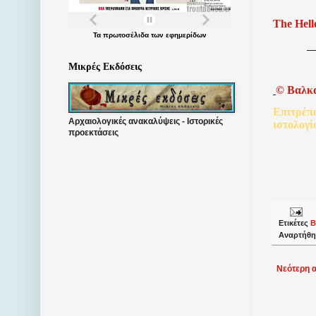
The Hell
Τα
πρωτοσέλιδα
των
εφημερίδων
Μικρές Εκδόσεις
©
Βαλκ
Επιτρέπ
Αρχαιολογικές ανακαλύψεις - Ιστορικές
ιστολογί
προεκτάσεις
Ετικέτες
Β
Αναρτήθη
Νεότερη 