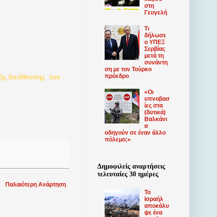
στη
Γευγελή
Τι
δήλωσε
ο ΥΠΕΞ
Σερβίας
μετά τη
συνάντη
ση με τον Τούρκο
πρόεδρο
ής
διεύθυνσης
του
«Οι
υπνοβασ
ίες στα
(δυτικά)
Βαλκάνι
α
οδηγούν σε έναν άλλο
πόλεμο;»
Δημοφιλείς αναρτήσεις
τελευταίες 30 ημέρες
Παλαιότερη Ανάρτηση
Το
Ισραήλ
αποκάλυ
ψε ένα