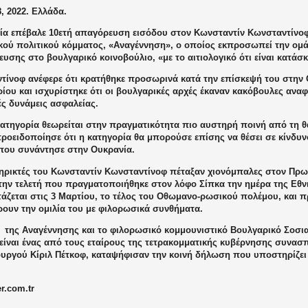
, 2022. Ελλάδα.
ία επέβαλε 10ετή απαγόρευση εισόδου στον Κωνσταντίν Κωνσταντίνο
κού πολιτικού κόμματος, «Αναγέννηση», ο οποίος εκπροσωπεί την ομ
ευσης στο βουλγαρικό κοινοβούλιο, «με το αιτιολογικό ότι είναι κατά
τίνοφ ανέφερε ότι κρατήθηκε προσωρινά κατά την επίσκεψή του στην 
ου και ισχυρίστηκε ότι οι βουλγαρικές αρχές έκαναν κακόβουλες αναφ
ές δυνάμεις ασφαλείας.
κατηγορία θεωρείται στην πραγματικότητα πιο αυστηρή ποινή από τη θ
προειδοποίησε ότι η κατηγορία θα μπορούσε επίσης να θέσει σε κίνδυ
που συνάντησε στην Ουκρανία.
ηρικτές του Κωνσταντίν Κωνσταντίνοφ πέταξαν χιονόμπαλες στον Π
την τελετή που πραγματοποιήθηκε στον λόφο Σίπκα την ημέρα της Εθν
τάζεται στις 3 Μαρτίου, το τέλος του Οθωμανο-ρωσικού πολέμου, και
ουν την ομιλία του με φιλορωσικά συνθήματα.
α
της Αναγέννησης και το φιλορωσικό κομμουνιστικό Βουλγαρικό Σοσια
 είναι ένας από τους εταίρους της τετρακομματικής κυβέρνησης συνασ
ργού Κίριλ Πέτκοφ, καταψήφισαν την κοινή δήλωση που υποστηρίζει 
r.com.tr