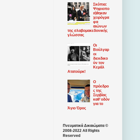
Σκόπια:
Ψηφιοπο
ιήθηκαν
χειρόγρα
φα
αιώνων
της σλαβομακεδονικής
γλώσσας
Οι
Βούλγαρ
οι
διεκδικο
ύν τον
Κεμάλ
Ατατούρκ!
Ο
πρόεδρο
ς της
Σερβίας
καθ’ οδόν
για το
Άγιο Όρος
Πνευματικά Δικαιώματα ©
2008-2022 All Rights
Reserved