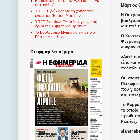
Η Συμφωνία Πρεσπών Ελλάδας- πΓΔΜ
Μάρτιος 8
στα αγγλικά
ΥΠΕΞ: Εγκύκλιος για τη χρήση του
Η Ουκραν
ονόματος ‘Βόρεια Μακεδονία’
βουλγαρι
ΥΠΕΞ Σκοπίων: Εγκύκλιος για χρήση
αντιπολίτ
όρων της Συμφωνίας Πρεσπών
Το Βουλγαρικό Μνημόνιο για βέτο στη
Ο Κωσταν
Βόρεια Μακεδονία
Φεβρουαρί
ουκρανικ
Οι εφημερίδες σήμερα
«Αυτή η 
είπε και 
πολιτών 
Οι υποστ
Πέτκοφ σ
που γιορ
σαμποτάρ
Το Κόμμ
το οποίο
πρωθυπου
Ρωσίας.
ajanshabe