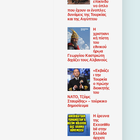
επικίνδυ
νο όπλο
που έχουν οι ένοπλες
δυνάμεις της Τουρκίας
και της Αιγύπτου
Η
χριστιανι
κή πίστη
του
εθνικού
ήρωα
Γεωργίου Καστριώτη
διχάζει τους Αλβανούς
«Εκβιάζε
ι την
Τουρκία
ο πρώην
διοικητής
του
ΝΑΤΟ, Τζέιμς
Σταυρίδης» – τούρκικο
δημοσίευμα
Η έρευνα
της
ExxonMo
bil στην
Ελλάδα
άρχισε