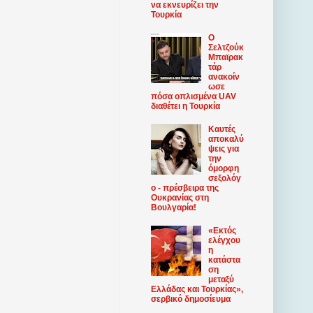
να εκνευρίζει την
Τουρκία
Ο
Σελτζούκ
Μπαϊρακ
τάρ
ανακοίν
ωσε
πόσα οπλισμένα UAV
διαθέτει η Τουρκία
Καυτές
αποκαλύ
ψεις για
την
όμορφη
σεξολόγ
ο - πρέσβειρα της
Ουκρανίας στη
Βουλγαρία!
«Εκτός
ελέγχου
η
κατάστα
ση
μεταξύ
Ελλάδας και Τουρκίας»,
σερβικό δημοσίευμα