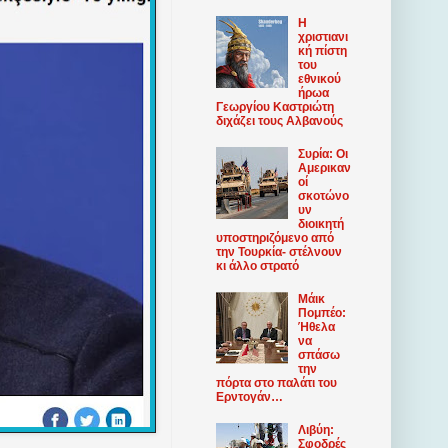
Η
χριστιανι
κή πίστη
του
εθνικού
ήρωα
Γεωργίου Καστριώτη
διχάζει τους Αλβανούς
Συρία: Οι
Αμερικαν
οί
σκοτώνο
υν
διοικητή
υποστηριζόμενο από
την Τουρκία- στέλνουν
κι άλλο στρατό
Μάικ
Πομπέο:
Ήθελα
να
σπάσω
την
πόρτα στο παλάτι του
Ερντογάν…
Λιβύη:
Σφοδρές