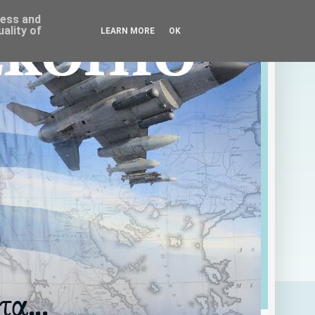
ress and
ality of
LEARN MORE
OK