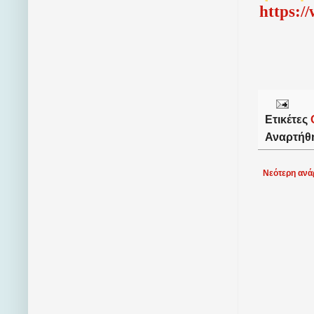
http
s
:/
Ετικέτες
Αναρτήθ
Νεότερη ανά