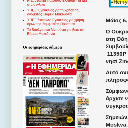
Η Συμφωνία Πρεσπών Ελλάδας- πΓΔΜ
στα αγγλικά
ΥΠΕΞ: Εγκύκλιος για τη χρήση του
ονόματος ‘Βόρεια Μακεδονία’
Μάιος 6,
ΥΠΕΞ Σκοπίων: Εγκύκλιος για χρήση
όρων της Συμφωνίας Πρεσπών
Το Βουλγαρικό Μνημόνιο για βέτο στη
Ο Ουκρα
Βόρεια Μακεδονία
στη Οδη
Συμβουλί
Οι εφημερίδες σήμερα
11356P τ
νησί Zm
Αυτό αν
πληροφο
Σύμφωνα
άρχισε ν
συγκρότ
Σημειώνε
Moskva.