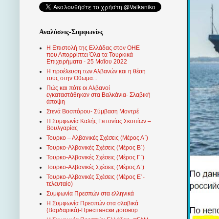
Αναλύσεις-Συμφωνίες
Η Επιστολή της Ελλάδας στον ΟΗΕ
που Απορρίπτει Όλα τα Τουρκικά
Επιχειρήματα - 25 Μαΐου 2022
Η προέλευση των Αλβανών και η θέση
τους στην Οθωμα...
Πώς και πότε οι Αλβανοί
εγκαταστάθηκαν στα Βαλκάνια- Σλαβική
άποψη
Στενά Βοσπόρου- Σύμβαση Μοντρέ
Η Συμφωνία Καλής Γειτονίας Σκοπίων –
Βουλγαρίας
Τουρκο – Αλβανικές Σχέσεις (Mέρος Α΄)
Τουρκο-Αλβανικές Σχέσεις (Μέρος Β΄)
Τουρκο-Αλβανικές Σχέσεις (Μέρος Γ΄)
Τουρκο-Αλβανικές Σχέσεις (Μέρος Δ΄)
Τουρκο-Αλβανικές Σχέσεις (Μέρος Ε΄-
τελευταίο)
Συμφωνία Πρεσπών στα ελληνικά
Η Συμφωνία Πρεσπών στα σλαβικά
(Βαρδαρικά)-Преспански договор