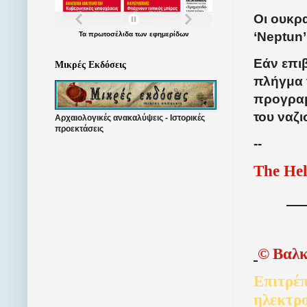
Οι ουκρ
‘Neptun’
Τα
πρωτοσέλιδα
των
εφημερίδων
Εάν επι
Μικρές Εκδόσεις
πλήγμα τ
προγραμμ
του ναζι
Αρχαιολογικές ανακαλύψεις - Ιστορικές
προεκτάσεις
--
The Hel
©
Βαλκ
Επιτρέπ
ηλεκτρ