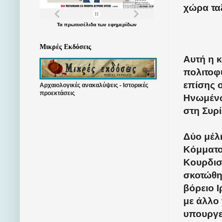
χώρα τα
Τα
πρωτοσέλιδα
των
εφημερίδων
Μικρές Εκδόσεις
Αυτή η 
πολιτοφ
επίσης 
Αρχαιολογικές ανακαλύψεις - Ιστορικές
προεκτάσεις
Ηνωμένω
στη Συρί
Δύο μέλ
Κόμματο
Κουρδισ
σκοτώθη
βόρειο 
με άλλο 
υπουργε