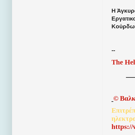
Η Άγκυρα
Εργατικ
Κούρδων
--
The Hel
©
Βαλκ
Επιτρέπ
ηλεκτρ
http
s
:/