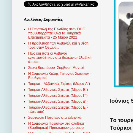
Αναλύσεις-Συμφωνίες
Η Επιστολή της Ελλάδας στον ΟΗΕ
που Απορρίπτει Όλα τα Τουρκικά
Επιχειρήματα - 25 Μαΐου 2022
Η προέλευση των Αλβανών και η θέση
τους στην Οθωμα...
Πώς και πότε οι Αλβανοί
εγκαταστάθηκαν στα Βαλκάνια- Σλαβική
άποψη
Στενά Βοσπόρου- Σύμβαση Μοντρέ
Η Συμφωνία Καλής Γειτονίας Σκοπίων –
Βουλγαρίας
Τουρκο – Αλβανικές Σχέσεις (Mέρος Α΄)
Τουρκο-Αλβανικές Σχέσεις (Μέρος Β΄)
Τουρκο-Αλβανικές Σχέσεις (Μέρος Γ΄)
Ιούνιος 
Τουρκο-Αλβανικές Σχέσεις (Μέρος Δ΄)
Τουρκο-Αλβανικές Σχέσεις (Μέρος Ε΄-
τελευταίο)
Συμφωνία Πρεσπών στα ελληνικά
Το τουρ
Η Συμφωνία Πρεσπών στα σλαβικά
Τούρκοι
(Βαρδαρικά)-Преспански договор