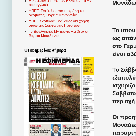
Η Συμφωνία Πρεσπών Ελλάδας- πΓΔΜ
Μονάδων
στα αγγλικά
ΥΠΕΞ: Εγκύκλιος για τη χρήση του
ονόματος ‘Βόρεια Μακεδονία’
ΥΠΕΞ Σκοπίων: Εγκύκλιος για χρήση
όρων της Συμφωνίας Πρεσπών
Το υπουρ
Το Βουλγαρικό Μνημόνιο για βέτο στη
Βόρεια Μακεδονία
ως απάντ
στο Γερμ
Οι εφημερίδες σήμερα
είναι αβ
Το Σάββ
εξαπολύσ
ισχυριζ
Σαββατοκ
περιοχή 
Οι προη
Μονάδες
παράρτη