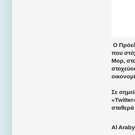
Ο Πρόεδ
που στό
Μορ, στο
στοχεύο
οικονομί
Σε σημε
«Twitte
σταθερά
Al Araby