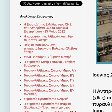
Αναλύσεις-Συμφωνίες
Η Επιστολή της Ελλάδας στον ΟΗΕ
που Απορρίπτει Όλα τα Τουρκικά
Επιχειρήματα - 25 Μαΐου 2022
Η προέλευση των Αλβανών και η θέση
τους στην Οθωμα...
Πώς και πότε οι Αλβανοί
εγκαταστάθηκαν στα Βαλκάνια- Σλαβική
άποψη
Στενά Βοσπόρου- Σύμβαση Μοντρέ
Η Συμφωνία Καλής Γειτονίας Σκοπίων –
Βουλγαρίας
Τουρκο – Αλβανικές Σχέσεις (Mέρος Α΄)
Ιούνιος 
Τουρκο-Αλβανικές Σχέσεις (Μέρος Β΄)
Τουρκο-Αλβανικές Σχέσεις (Μέρος Γ΄)
Τουρκο-Αλβανικές Σχέσεις (Μέρος Δ΄)
Η Αντιτ
Τουρκο-Αλβανικές Σχέσεις (Μέρος Ε΄-
τελευταίο)
(χθες) ό
Συμφωνία Πρεσπών στα ελληνικά
πυραυλι
Η Συμφωνία Πρεσπών στα σλαβικά
(Βαρδαρικά)-Преспански договор
Ιράκ.