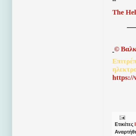
--
The Hel
©
Βαλκ
Επιτρέπ
ηλεκτρ
http
s
:/
Ετικέτες
Αναρτήθ