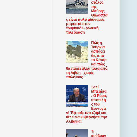
στόλος
της
Μαύρης
Θάλασσα
ς είναι πολύ αδύναμος
μπροστά στον
τουρκικό»- ρωσική
τηλεόραση
Πώς η
Τουρκία
αρπάζει
δις από
το Κατάρ
και πώς
θα πάρει άλλα τόσα από
τη Λιβύη - χωρίς
πολέμους...
Σαλί
Μπερίσα
: Ο Ράμα,
υποτελή
ς του
Ερντογά
ν! Έφτιαξε ένα τζαμί και
θέλει να κυβερνήσει την
Αλβανία!
Τι
κρύβουν