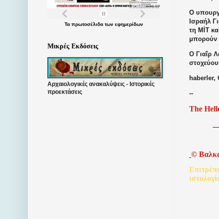
Ο υπουργ
Ισραήλ Γ
Τα
πρωτοσέλιδα
των
εφημερίδων
τη MİT κα
μπορούν 
Μικρές Εκδόσεις
Ο Γιαΐρ 
στοχεύουν
haberler, 
Αρχαιολογικές ανακαλύψεις - Ιστορικές
προεκτάσεις
--
The Hell
©
Βαλκ
Επιτρέπ
ιστολογί