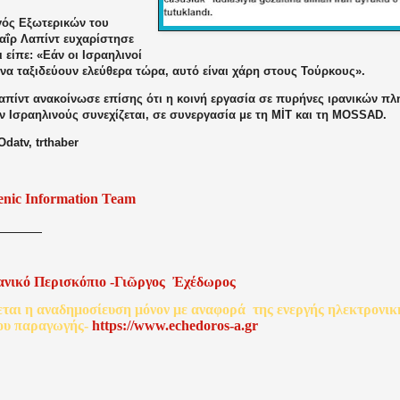
ός Εξωτερικών του
ιαΐρ Λαπίντ ευχαρίστησε
ι είπε: «Εάν οι Ισραηλινοί
να ταξιδεύουν ελεύθερα τώρα, αυτό είναι χάρη στους Τούρκους».
Λαπίντ ανακοίνωσε επίσης ότι η κοινή εργασία σε πυρήνες ιρανικών 
 Ισραηλινούς συνεχίζεται, σε συνεργασία με τη MİT και τη MOSSAD.
Odatv, trthaber
enic Information Team
ανικό
Περισκόπιο
-
Γιῶργος
Ἐχέδωρος
εται
η
αναδημοσίευση
μόνον
με
αναφορά
της
ενεργής
ηλεκτρονικ
ου
παραγωγής
-
http
s
://www.echedoros-a.gr