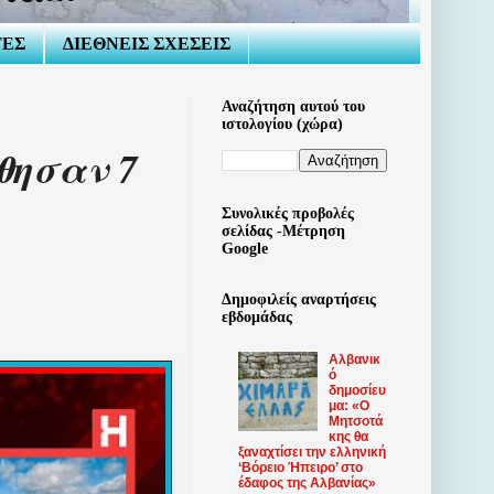
ΤΕΣ
ΔΙΕΘΝΕΙΣ ΣΧΕΣΕΙΣ
Αναζήτηση αυτού του
ιστολογίου (χώρα)
θησαν 7
Συνολικές προβολές
σελίδας -Μέτρηση
Google
Δημοφιλείς αναρτήσεις
εβδομάδας
Αλβανικ
ό
δημοσίευ
μα: «Ο
Μητσοτά
κης θα
ξαναχτίσει την ελληνική
‘Βόρειο Ήπειρο’ στο
έδαφος της Αλβανίας»