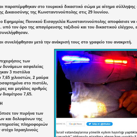
οι παραπέμφθηκαν στο τουρκικό δικαστικό σώμα με αίτημα σύλληψης 
ης Δικαιοσύνης της Κωνσταντινούπολης στις 29 Ιουνίου.
ίο Εφημερίας Ποινικού Εισαγγελέα Κωνσταντινούπολης αποφάσισε να 
 υπό τον όρο της απαγόρευσης ταξιδιού και του δικαστικού ελέγχου, 
συνελήφθησαν.
οι συνελήφθησαν μετά την ανάκρισή τους στο γραφείο του ανακριτή.
πιχειρήσεις των
ν δυνάμεων ασφαλείας
ηκαν 3 πιστόλια
 7,65 χιλιοστών, 2 μαύρα
ροσαρτημένα στο πιστόλι,
ρες και μεγάλος αριθμός
 διαμέτρου 7,65.
ΒΗ
τόπισε τον πυρήνα των
ν και δολοφόνων της
 υπηρεσίας πληροφοριών
ν στόχο Ισραηλινούς