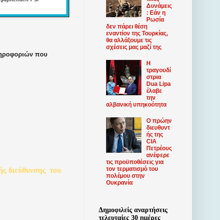
Δυνάμεις
: Εάν η
Ρωσία
δεν πάρει θέση
εναντίον της Τουρκίας,
θα αλλάξουμε τις
σχέσεις μας μαζί της
πληροφοριών που
Η
τραγουδί
στρια
Dua Lipa
έλαβε
την
αλβανική υπηκοότητα
Ο πρώην
διευθυντ
ής της
CIA
Πετρέους
ανέφερε
τις προϋποθέσεις για
τον τερματισμό του
ής
διεύθυνσης
του
πολέμου στην
Ουκρανία
Δημοφιλείς αναρτήσεις
τελευταίες 30 ημέρες