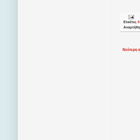
Ετικέτες
δ
Αναρτήθη
Νεότερη 