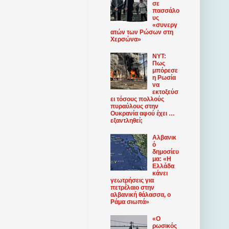
σε
πασσάλο
υς
«συνεργ
ατών των Ρώσων στη
Χερσώνα»
NYT:
Πως
μπόρεσε
η Ρωσία
να
εκτοξεύσ
ει τόσους πολλούς
πυραύλους στην
Ουκρανία αφού έχει …
εξαντληθεί;
Αλβανικ
ό
δημοσίευ
μα: «Η
Ελλάδα
κάνει
γεωτρήσεις για
πετρέλαιο στην
αλβανική θάλασσα, ο
Ράμα σιωπά»
«Ο
ρωσικός