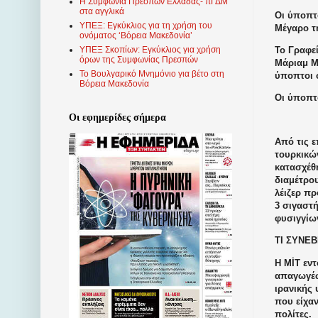
Η Συμφωνία Πρεσπών Ελλάδας- πΓΔΜ
στα αγγλικά
Οι ύποπτ
ΥΠΕΞ: Εγκύκλιος για τη χρήση του
Μέγαρο τ
ονόματος ‘Βόρεια Μακεδονία’
Το Γραφε
ΥΠΕΞ Σκοπίων: Εγκύκλιος για χρήση
όρων της Συμφωνίας Πρεσπών
Μάριαμ Μ.
Το Βουλγαρικό Μνημόνιο για βέτο στη
ύποπτοι 
Βόρεια Μακεδονία
Οι ύποπτ
Οι εφημερίδες σήμερα
Από τις ε
τουρκικώ
κατασχέθ
διαμέτρου
λέιζερ π
3 σιγαστή
φυσιγγίων
ΤΙ ΣΥΝΕ
Η MİT εν
απαγωγέω
ιρανικής
που είχα
πολίτες.