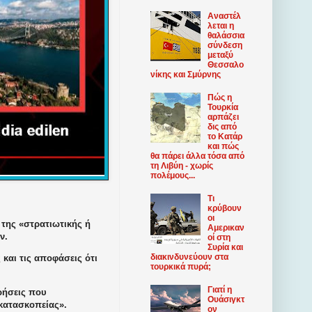
Αναστέλ
λεται η
θαλάσσια
σύνδεση
μεταξύ
Θεσσαλο
νίκης και Σμύρνης
Πώς η
Τουρκία
αρπάζει
δις από
το Κατάρ
και πώς
θα πάρει άλλα τόσα από
τη Λιβύη - χωρίς
πολέμους...
Τι
κρύβουν
οι
της «στρατιωτικής ή
Αμερικαν
ν.
οί στη
Συρία και
διακινδυνεύουν στα
 και τις αποφάσεις ότι
τουρκικά πυρά;
Γιατί η
ρήσεις που
Ουάσιγκτ
 κατασκοπείας».
ον