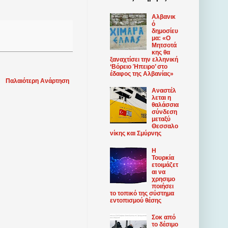
Αλβανικ
ό
δημοσίευ
μα: «Ο
Μητσοτά
κης θα
ξαναχτίσει την ελληνική
‘Βόρειο Ήπειρο’ στο
έδαφος της Αλβανίας»
Παλαιότερη Ανάρτηση
Αναστέλ
λεται η
θαλάσσια
σύνδεση
μεταξύ
Θεσσαλο
νίκης και Σμύρνης
Η
Τουρκία
ετοιμάζετ
αι να
χρησιμο
ποιήσει
το τοπικό της σύστημα
εντοπισμού θέσης
Σοκ από
το δέσιμο