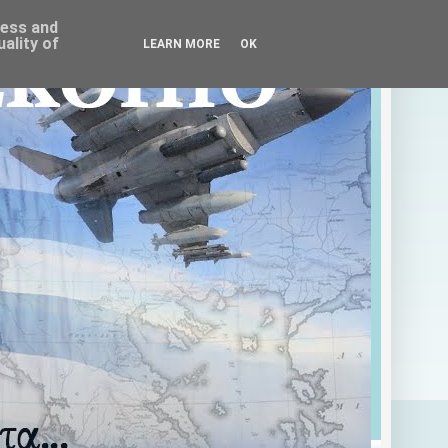
ress and
ality of
LEARN MORE
OK