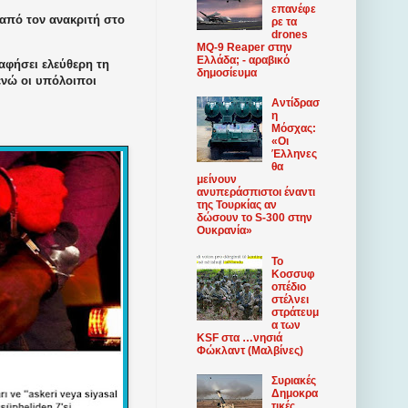
επανέφε
από τον ανακριτή στο
ρε τα
drones
MQ-9 Reaper στην
Ελλάδα; - αραβικό
αφήσει ελεύθερη τη
δημοσίευμα
ενώ οι υπόλοιποι
Αντίδρασ
η
Μόσχας:
«Οι
Έλληνες
θα
μείνουν
ανυπεράσπιστοι έναντι
της Τουρκίας αν
δώσουν το S-300 στην
Ουκρανία»
Το
Κοσσυφ
οπέδιο
στέλνει
στράτευμ
α των
KSF στα …νησιά
Φώκλαντ (Μαλβίνες)
Συριακές
Δημοκρα
τικές