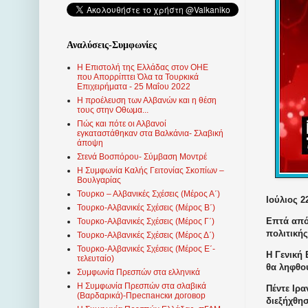
Αναλύσεις-Συμφωνίες
Η Επιστολή της Ελλάδας στον ΟΗΕ
που Απορρίπτει Όλα τα Τουρκικά
Επιχειρήματα - 25 Μαΐου 2022
Η προέλευση των Αλβανών και η θέση
τους στην Οθωμα...
Πώς και πότε οι Αλβανοί
εγκαταστάθηκαν στα Βαλκάνια- Σλαβική
άποψη
Στενά Βοσπόρου- Σύμβαση Μοντρέ
Η Συμφωνία Καλής Γειτονίας Σκοπίων –
Βουλγαρίας
Τουρκο – Αλβανικές Σχέσεις (Mέρος Α΄)
Ιούλιος 2
Τουρκο-Αλβανικές Σχέσεις (Μέρος Β΄)
Επτά από
Τουρκο-Αλβανικές Σχέσεις (Μέρος Γ΄)
πολιτική
Τουρκο-Αλβανικές Σχέσεις (Μέρος Δ΄)
Τουρκο-Αλβανικές Σχέσεις (Μέρος Ε΄-
Η Γενική 
τελευταίο)
θα ληφθο
Συμφωνία Πρεσπών στα ελληνικά
Η Συμφωνία Πρεσπών στα σλαβικά
Πέντε Ιρα
(Βαρδαρικά)-Преспански договор
διεξήχθησ