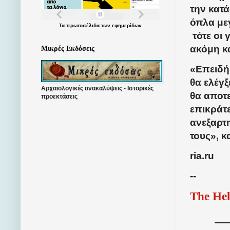
την κατά
όπλα με
Τα
πρωτοσέλιδα
των
εφημερίδων
τότε οι
ακόμη κ
Μικρές Εκδόσεις
«Επειδή
θα ελέγξ
Αρχαιολογικές ανακαλύψεις - Ιστορικές
θα αποτε
προεκτάσεις
επικράτ
ανεξαρτη
τους», κ
ria.ru
--
The Hel