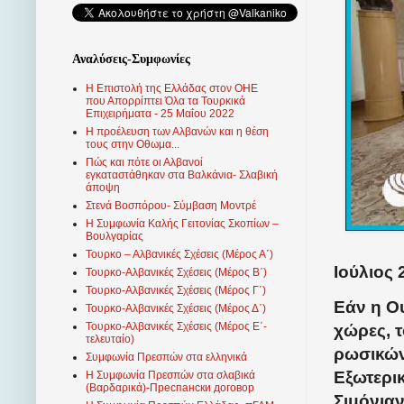
Αναλύσεις-Συμφωνίες
Η Επιστολή της Ελλάδας στον ΟΗΕ
που Απορρίπτει Όλα τα Τουρκικά
Επιχειρήματα - 25 Μαΐου 2022
Η προέλευση των Αλβανών και η θέση
τους στην Οθωμα...
Πώς και πότε οι Αλβανοί
εγκαταστάθηκαν στα Βαλκάνια- Σλαβική
άποψη
Στενά Βοσπόρου- Σύμβαση Μοντρέ
Η Συμφωνία Καλής Γειτονίας Σκοπίων –
Βουλγαρίας
Τουρκο – Αλβανικές Σχέσεις (Mέρος Α΄)
Ιούλιος 
Τουρκο-Αλβανικές Σχέσεις (Μέρος Β΄)
Τουρκο-Αλβανικές Σχέσεις (Μέρος Γ΄)
Εάν η Ο
Τουρκο-Αλβανικές Σχέσεις (Μέρος Δ΄)
Τουρκο-Αλβανικές Σχέσεις (Μέρος Ε΄-
χώρες, τ
τελευταίο)
ρωσικών
Συμφωνία Πρεσπών στα ελληνικά
Εξωτερι
Η Συμφωνία Πρεσπών στα σλαβικά
(Βαρδαρικά)-Преспански договор
Σιμόνια