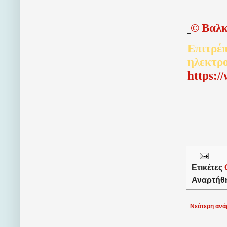
©
Βαλκ
Επιτρέπ
ηλεκτρ
http
s
:/
Ετικέτες
Αναρτήθ
Νεότερη ανά