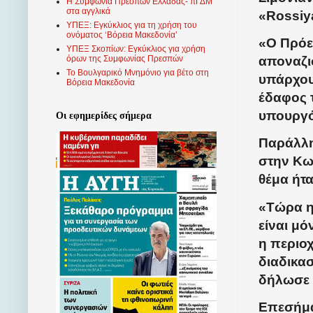
Η Συμφωνία Πρεσπών Ελλάδας- πΓΔΜ
στα αγγλικά
«Rossiy
ΥΠΕΞ: Εγκύκλιος για τη χρήση του
ονόματος ‘Βόρεια Μακεδονία’
«Ο Πρόε
ΥΠΕΞ Σκοπίων: Εγκύκλιος για χρήση
αποναζι
όρων της Συμφωνίας Πρεσπών
Το Βουλγαρικό Μνημόνιο για βέτο στη
υπάρχουν
Βόρεια Μακεδονία
έδαφος τ
υπουργό
Οι εφημερίδες σήμερα
Παράλλη
στην Κω
θέμα ήτα
«Τώρα η
είναι μό
η περιο
διαδικασ
δήλωσε 
Επεσήμαν