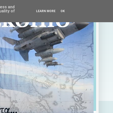
ress and
ality of
LEARN MORE
OK