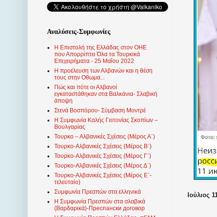
Αναλύσεις-Συμφωνίες
Η Επιστολή της Ελλάδας στον ΟΗΕ
που Απορρίπτει Όλα τα Τουρκικά
Επιχειρήματα - 25 Μαΐου 2022
Η προέλευση των Αλβανών και η θέση
τους στην Οθωμα...
Πώς και πότε οι Αλβανοί
εγκαταστάθηκαν στα Βαλκάνια- Σλαβική
άποψη
Στενά Βοσπόρου- Σύμβαση Μοντρέ
Η Συμφωνία Καλής Γειτονίας Σκοπίων –
Βουλγαρίας
Τουρκο – Αλβανικές Σχέσεις (Mέρος Α΄)
Τουρκο-Αλβανικές Σχέσεις (Μέρος Β΄)
Τουρκο-Αλβανικές Σχέσεις (Μέρος Γ΄)
Τουρκο-Αλβανικές Σχέσεις (Μέρος Δ΄)
Τουρκο-Αλβανικές Σχέσεις (Μέρος Ε΄-
τελευταίο)
Συμφωνία Πρεσπών στα ελληνικά
Ιούλιος 1
Η Συμφωνία Πρεσπών στα σλαβικά
(Βαρδαρικά)-Преспански договор