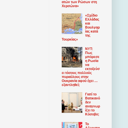
ατών των Ρώσων στη
Χερσώνα»
«Σχέδιο
Ελλάδας
και
Βουλγαρ
ίας κατά
της
Τουρκίας»
NYT:
Πως
μπόρεσε
η Ρωσία
να
εκτοξεύσ
ει τόσους πολλούς
πυραύλους στην
Ουκρανία αφού έχει …
εξαντληθεί;
Γιατί το
Βατικανό
δεν
αναγνωρ
ίζει το
Κόσοβο;
Το
Αζερμπα