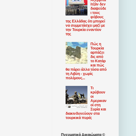
ϊτζάν δεν
διαψεύδε
ι τους
φόβους
της Ελλάδας ότι μπορεί
να συμμετάσχει μαζί με
την Τουρκία εναντίον
της
Πώς η
Τουρκία
αρπάζει
δις από
το Κατάρ
και πώς
θα πάρει άλλα τόσα από
τη Λιβύη - χωρίς
πολέμους...
Τι
κρύβουν
οι
Αμερικαν
οί στη
Συρία και
διακινδυνεύουν στα
τουρκικά πυρά;
Πνευματικά Δικαιώματα ©