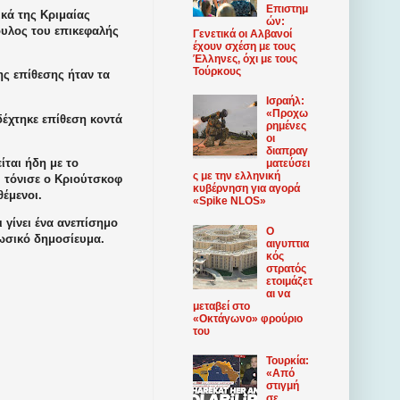
Επιστημ
κά της Κριμαίας
ών:
ουλος του επικεφαλής
Γενετικά οι Αλβανοί
έχουν σχέση με τους
Έλληνες, όχι με τους
Τούρκους
ς επίθεσης ήταν τα
Ισραήλ:
«Προχω
δέχτηκε επίθεση κοντά
ρημένες
οι
διαπραγ
ται ήδη με το
ματεύσει
ς με την ελληνική
, τόνισε ο Κριούτσκοφ
κυβέρνηση για αγορά
θέμενοι.
«Spike NLOS»
 γίνει ένα ανεπίσημο
Ο
ρωσικό δημοσίευμα.
αιγυπτια
κός
στρατός
ετοιμάζετ
αι να
μεταβεί στο
«Οκτάγωνο» φρούριο
του
Τουρκία:
«Από
στιγμή
σε