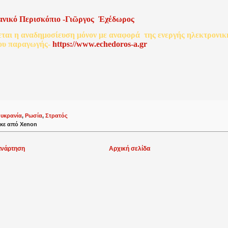
ανικό
Περισκόπιο
-
Γιῶργος
Ἐχέδωρος
εται
η
αναδημοσίευση
μόνον
με
αναφορά
της
ενεργής
ηλεκτρονικ
ου
παραγωγής
-
http
s
://www.echedoros-a.gr
υκρανία
,
Ρωσία
,
Στρατός
κε από
Xenon
ανάρτηση
Αρχική σελίδα