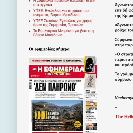
Η Συμφωνία Πρεσπών Ελλάδας- πΓΔΜ
Άγνωστοι
στα αγγλικά
επειδή φ
ΥΠΕΞ: Εγκύκλιος για τη χρήση του
ονόματος ‘Βόρεια Μακεδονία’
της Κριμ
ΥΠΕΞ Σκοπίων: Εγκύκλιος για χρήση
«Άγνωστο
όρων της Συμφωνίας Πρεσπών
ρούχα του
Το Βουλγαρικό Μνημόνιο για βέτο στη
Βόρεια Μακεδονία
Σύμφωνα μ
στην παρ
Οι εφημερίδες σήμερα
«Ο στρατ
περιστατι
και πρόσθ
Το γράμμα
σύμβολο 
Vecherny
--
The Hell