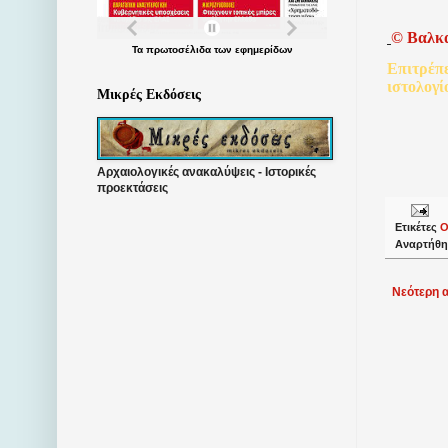
©
Βαλκ
Τα
πρωτοσέλιδα
των
εφημερίδων
Επιτρέπ
ιστολογί
Μικρές Εκδόσεις
Αρχαιολογικές ανακαλύψεις - Ιστορικές
προεκτάσεις
Ετικέτες
Ο
Αναρτήθη
Νεότερη 