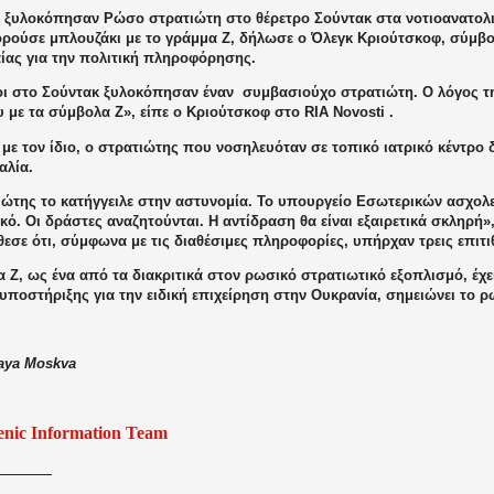
 ξυλοκόπησαν Ρώσο στρατιώτη στο θέρετρο Σούντακ στα νοτιοανατολι
ορούσε μπλουζάκι με το γράμμα Ζ, δήλωσε ο Όλεγκ Κριούτσκοφ, σύμβ
αίας για την πολιτική πληροφόρησης.
ι στο Σούντακ ξυλοκόπησαν έναν
συμβασιούχο στρατιώτη. Ο λόγος τη
 με τα σύμβολα Ζ», είπε ο Κριούτσκοφ στο RIA Novosti .
ε τον ίδιο, ο στρατιώτης που νοσηλευόταν σε τοπικό ιατρικό κέντρο 
αλία.
ιώτης το κατήγγειλε στην αστυνομία. Το υπουργείο Εσωτερικών ασχολεί
κό. Οι δράστες αναζητούνται. Η αντίδραση θα είναι εξαιρετικά σκληρή»
εσε ότι, σύμφωνα με τις διαθέσιμες πληροφορίες, υπήρχαν τρεις επιτι
 Z, ως ένα από τα διακριτικά στον ρωσικό στρατιωτικό εξοπλισμό, έχει
υποστήριξης για την ειδική επιχείρηση στην Ουκρανία, σημειώνει το 
aya Moskva
enic Information Team