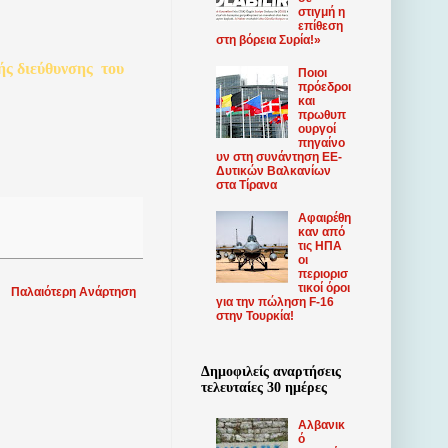
στιγμή η
επίθεση
στη βόρεια Συρία!»
ής
διεύθυνσης
του
Ποιοι
πρόεδροι
και
πρωθυπ
ουργοί
πηγαίνο
υν στη συνάντηση ΕΕ-
Δυτικών Βαλκανίων
στα Τίρανα
Αφαιρέθη
καν από
τις ΗΠΑ
οι
περιορισ
τικοί όροι
Παλαιότερη Ανάρτηση
για την πώληση F-16
στην Τουρκία!
Δημοφιλείς αναρτήσεις
τελευταίες 30 ημέρες
Αλβανικ
ό