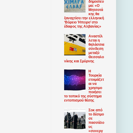
δημοσίευ
μα: «Ο
Μητσοτά
κης θα
ξαναχτίσει την ελληνική
‘Βόρειο Ήπειρο’ στο
έδαφος της Αλβανίας»
Αναστέλ
λεται η
θαλάσσια
σύνδεση
μεταξύ
Θεσσαλο
νίκης και Σμύρνης
Η
Τουρκία
ετοιμάζετ
αι να
χρησιμο
ποιήσει
το τοπικό της σύστημα
εντοπισμού θέσης
Σοκ από
το δέσιμο
σε
πασσάλο
υς
«συνεργ