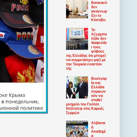
Βατικανό
δεν
αναγνωρ
ίζει το
Κόσοβο;
Το
Αζερμπα
ϊτζάν δεν
διαψεύδε
ι τους
φόβους
της Ελλάδας ότι μπορεί
να συμμετάσχει μαζί με
την Τουρκία εναντίον
της
Βουλγαρ
ία και
Ελλάδα
συμφων
ούν να
στηθεί
μνημείο του Γκότσε
Ντέλτσεφ στις Καρυές
Σερρών
Αλβανικ
ή
Ακαδημί
α