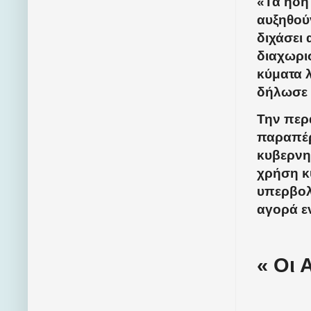
«Τα ήδη
αυξηθού
διχάσει 
διαχωρι
κύματα λ
δήλωσε 
Την περ
παραπέρ
κυβερνη
χρήση κ
υπερβολ
αγορά ε
« Οι 