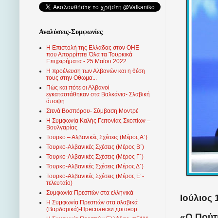
Αναλύσεις-Συμφωνίες
Η Επιστολή της Ελλάδας στον ΟΗΕ
που Απορρίπτει Όλα τα Τουρκικά
Επιχειρήματα - 25 Μαΐου 2022
Η προέλευση των Αλβανών και η θέση
τους στην Οθωμα...
Πώς και πότε οι Αλβανοί
εγκαταστάθηκαν στα Βαλκάνια- Σλαβική
άποψη
Στενά Βοσπόρου- Σύμβαση Μοντρέ
Η Συμφωνία Καλής Γειτονίας Σκοπίων –
Βουλγαρίας
Τουρκο – Αλβανικές Σχέσεις (Mέρος Α΄)
Τουρκο-Αλβανικές Σχέσεις (Μέρος Β΄)
Τουρκο-Αλβανικές Σχέσεις (Μέρος Γ΄)
Τουρκο-Αλβανικές Σχέσεις (Μέρος Δ΄)
Τουρκο-Αλβανικές Σχέσεις (Μέρος Ε΄-
τελευταίο)
Συμφωνία Πρεσπών στα ελληνικά
Ιούλιος 
Η Συμφωνία Πρεσπών στα σλαβικά
(Βαρδαρικά)-Преспански договор
«Ο Πούτ