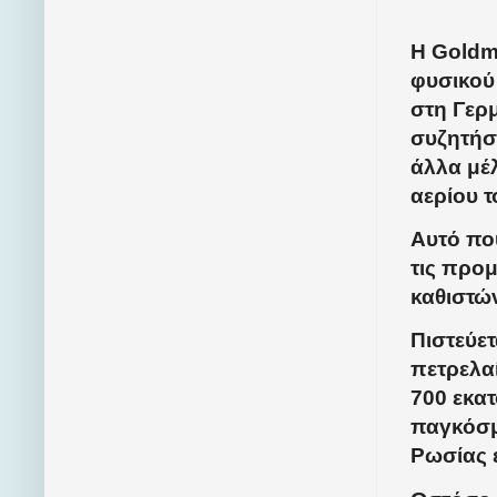
Η Goldma
φυσικού
στη Γερμ
συζητήσε
άλλα μέ
αερίου τ
Αυτό που
τις προμ
καθιστώ
Πιστεύετ
πετρελα
700 εκα
παγκόσμ
Ρωσίας 