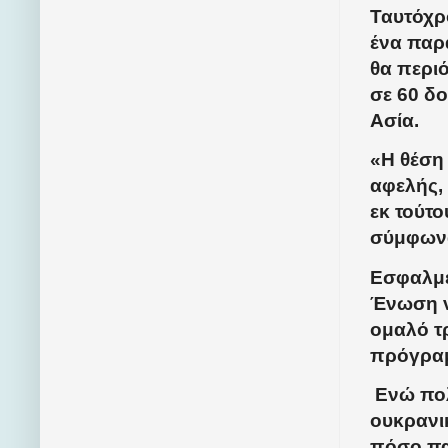
Ταυτόχρο
ένα παρ
θα περι
σε 60 δο
Ασία.
«Η θέση
αφελής, 
εκ τούτο
σύμφωνα
Εσφαλμέ
Ένωση ν
ομαλό τ
πρόγρα
Ενώ πολ
ουκρανικ
πόσο παρ