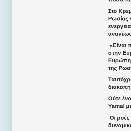
Στο Κρεμ
Ρωσίας 
ενεργεια
ανανέωσ
«Είναι π
στην Ευ
Ευρώπη»
της Ρωσ
Ταυτόχρο
διακοπή
Ούτε έν
Yamal μ
Οι ροές
δυναμικ