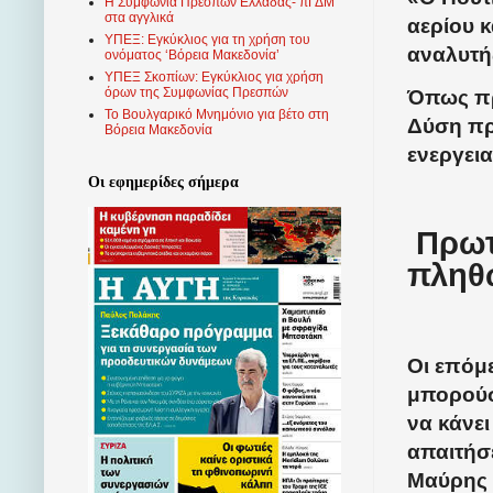
Η Συμφωνία Πρεσπών Ελλάδας- πΓΔΜ
στα αγγλικά
αερίου κ
ΥΠΕΞ: Εγκύκλιος για τη χρήση του
αναλυτής
ονόματος ‘Βόρεια Μακεδονία’
ΥΠΕΞ Σκοπίων: Εγκύκλιος για χρήση
όρων της Συμφωνίας Πρεσπών
Όπως πρ
Το Βουλγαρικό Μνημόνιο για βέτο στη
Δύση πρ
Βόρεια Μακεδονία
ενεργεια
Οι εφημερίδες σήμερα
Πρωτ
πληθ
Οι επόμ
μπορούσ
να κάνει
απαιτήσ
Μαύρης 