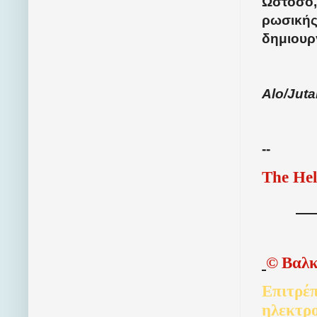
Ωστόσο,
ρωσικής 
δημιουρ
Alo/Jutar
--
The Hel
©
Βαλκ
Επιτρέπ
ηλεκτρ