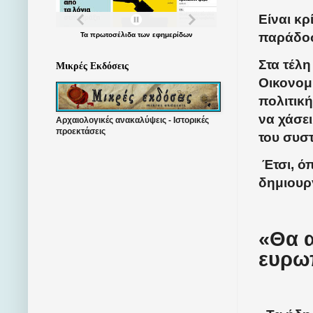
Είναι κρ
παράδοσ
Τα
πρωτοσέλιδα
των
εφημερίδων
Στα τέλη
Μικρές Εκδόσεις
Οικονομ
πολιτικ
να χάσε
Αρχαιολογικές ανακαλύψεις - Ιστορικές
προεκτάσεις
του συσ
Έτσι, όπ
δημιουρ
«Θα 
ευρω