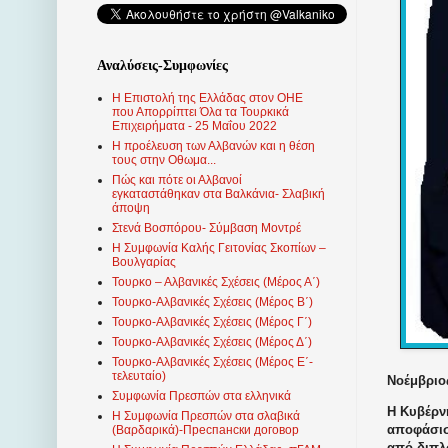
Αναλύσεις-Συμφωνίες
Η Επιστολή της Ελλάδας στον ΟΗΕ
που Απορρίπτει Όλα τα Τουρκικά
Επιχειρήματα - 25 Μαΐου 2022
Η προέλευση των Αλβανών και η θέση
τους στην Οθωμα...
Πώς και πότε οι Αλβανοί
εγκαταστάθηκαν στα Βαλκάνια- Σλαβική
άποψη
Στενά Βοσπόρου- Σύμβαση Μοντρέ
Η Συμφωνία Καλής Γειτονίας Σκοπίων –
Βουλγαρίας
Τουρκο – Αλβανικές Σχέσεις (Mέρος Α΄)
Τουρκο-Αλβανικές Σχέσεις (Μέρος Β΄)
Τουρκο-Αλβανικές Σχέσεις (Μέρος Γ΄)
Τουρκο-Αλβανικές Σχέσεις (Μέρος Δ΄)
Τουρκο-Αλβανικές Σχέσεις (Μέρος Ε΄-
τελευταίο)
Νοέμβριος
Συμφωνία Πρεσπών στα ελληνικά
Η Κυβέρν
Η Συμφωνία Πρεσπών στα σλαβικά
αποφάσισε
(Βαρδαρικά)-Преспански договор
από διπλ