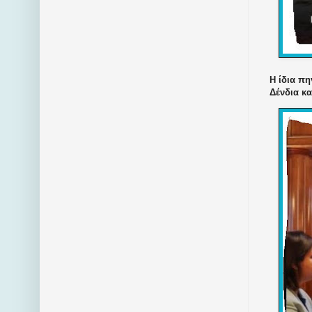
Η ίδια π
Δένδια κα