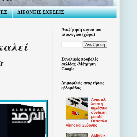
ΤΕΣ
ΔΙΕΘΝΕΙΣ ΣΧΕΣΕΙΣ
Αναζήτηση αυτού του
ιστολογίου (χώρα)
καλεί
α
Συνολικές προβολές
σελίδας -Μέτρηση
Google
Δημοφιλείς αναρτήσεις
εβδομάδας
Αναστέλ
λεται η
θαλάσσια
σύνδεση
μεταξύ
Θεσσαλο
νίκης και Σμύρνης
Αλβανικ