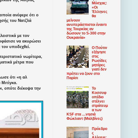
Μόσχας:
«Οι
Έλληνες
οποί
α
ανέφερε ότι ο
θα
ησής του
Νατζλά
μείνουν
ανυπεράσπιστοι έναντι
της Τουρκίας αν
δώσουν το S-300 στην
λειστικά με τον
Ουκρανία»
οφάσισε να ακυρώσει
α τον υποδεχθεί.
Ο Πούτιν
εξήγησε
εριστατικό νωρίτερα,
στις
Ρωσίδες
ωματικά μέτρα που
μητέρες
γιατί δεν
πρέπει να ζουν στο
ωσε ότι «η αλ
Παρίσι
 Μιτίγκα.
ι, οπότε διέκοψα την
Το
Κοσσυφ
οπέδιο
στέλνει
στράτευμ
α των
KSF στα …νησιά
Φώκλαντ (Μαλβίνες)
Πρόεδρο
ς
Αλίγιεφ: