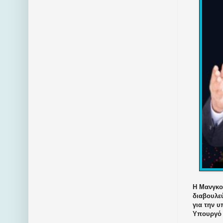
Η Μανγκο
διαβουλε
για την υ
Υπουργό 