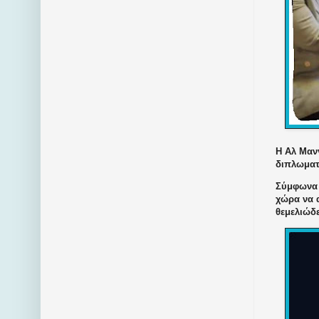
Η Αλ Μαν
διπλωματ
Σύμφωνα 
χώρα να α
θεμελιώδ