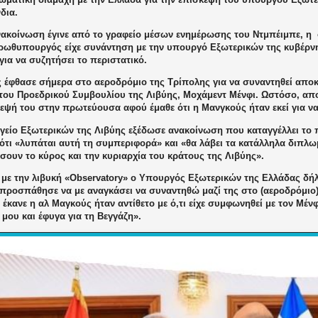
δια.
νακοίνωση έγινε από το γραφείο μέσων ενημέρωσης
του Ντμπέιμπε
,
η
ρωθυπουργός είχε συνάντηση με την υπουργό Εξωτερικών της κυβέρν
για να συζητήσει το περιστατικό.
ς έφθασε σήμερα στο αεροδρόμιο της Τρίπολης για
να συναντηθεί αποκ
του Προεδρικού Συμβουλίου της Λιβύης, Μοχάμεντ Μ
έ
νφ
ι
. Ωστόσο, απ
κεψή του στην πρωτεύουσα αφού έμαθε ότι
η Μανγκούς
ήταν
εκεί για ν
γείο Εξωτερικών της Λιβύης εξέδωσε ανακοίνωση που καταγγέλλει το π
 ότι «λυπάται αυτή τη συμπεριφορά» και «θα λάβει τα κατάλληλα διπλ
σουν το κύρος και την κυριαρχία του κράτους της Λιβύης»
.
με την λιβυκή «Observatory» ο Υπουργός Εξωτερικών της Ελλάδας δήλ
προσπάθησε να με αναγκάσει να συναντηθώ μαζί της στο (αεροδρόμιο)
έκανε η αλ Μαγκούς ήταν αντίθετο με ό,τι είχε συμφωνηθεί με τον Μένφ
μου και έφυγα για τη Βεγγάζη».