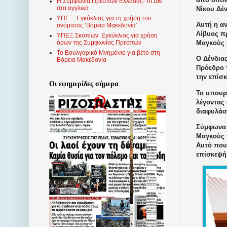
Η Συμφωνία Πρεσπών Ελλάδας- πΓΔΜ
στα αγγλικά
Νίκου Δέν
ΥΠΕΞ: Εγκύκλιος για τη χρήση του
Αυτή η α
ονόματος ‘Βόρεια Μακεδονία’
Λίβυος π
ΥΠΕΞ Σκοπίων: Εγκύκλιος για χρήση
Μαγκούς
όρων της Συμφωνίας Πρεσπών
Το Βουλγαρικό Μνημόνιο για βέτο στη
Ο Δένδια
Βόρεια Μακεδονία
Πρόεδρο 
την επίσ
Οι εφημερίδες σήμερα
Το υπουρ
λέγοντας
διαφυλάσ
Σύμφωνα 
Μαγκούς 
Αυτό που 
επίσκεψή 