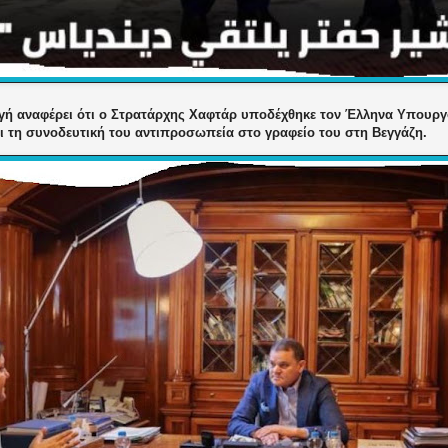
ηγή αναφέρει ότι ο Στρατάρχης Χαφτάρ υποδέχθηκε τον Έλληνα Υπουργ
ι τη συνοδευτική του αντιπροσωπεία στο γραφείο του στη Βεγγάζη.