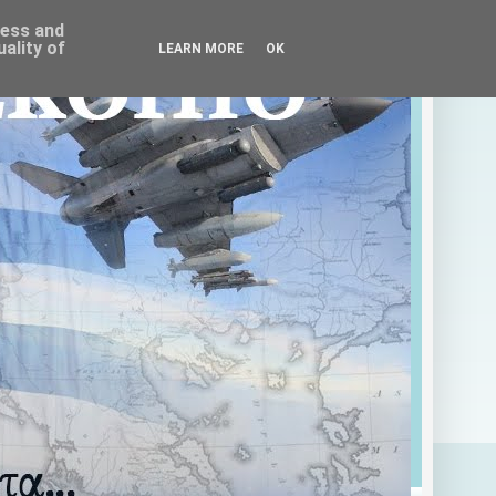
ress and
ality of
LEARN MORE
OK