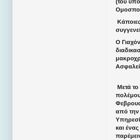
(του υπ
Ομοσπον
Κάποιες
συγγενε
Ο Γιαχόν
διαδικασ
μακροχρ
Ασφαλεί
Μετά το
πολέμου
Φεβρουα
από την
Υπηρεσί
και ένας
παρέμει