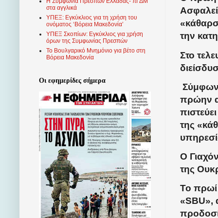
Η Συμφωνία Πρεσπών Ελλάδας- πΓΔΜ
στα αγγλικά
Ασφαλεί
ΥΠΕΞ: Εγκύκλιος για τη χρήση του
«κάθαρ
ονόματος ‘Βόρεια Μακεδονία’
ΥΠΕΞ Σκοπίων: Εγκύκλιος για χρήση
την κατ
όρων της Συμφωνίας Πρεσπών
Το Βουλγαρικό Μνημόνιο για βέτο στη
Στο τελε
Βόρεια Μακεδονία
διείσδυ
Οι εφημερίδες σήμερα
Σύμφωνα
πρώην α
πιστεύει
της «κά
υπηρεσί
Ο Γιαχό
της Ουκρ
Το πρωί
«SBU», 
προδοσί