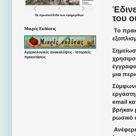
Έδινε
Τα
πρωτοσέλιδα
των
εφημερίδων
του ο
Μικρές Εκδόσεις
Το πρακ
εξοπλισμ
Σημείωσε
Αρχαιολογικές ανακαλύψεις - Ιστορικές
προεκτάσεις
χρησιμο
έγγραφα
μια περ
Σύμφωνα
εργάστη
email κα
βρήκαν 
ρωσικό 
Ανέφερε