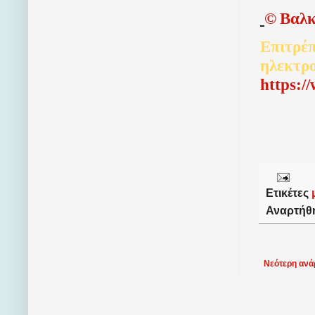
©
Βαλκ
Επιτρέπ
ηλεκτρ
http
s
:/
Ετικέτες
Αναρτήθ
Νεότερη ανά