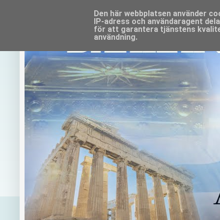
Den här webbplatsen använder cooki
IP-adress och användaragent del
för att garantera tjänstens kvali
användning.