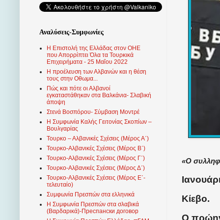
Αναλύσεις-Συμφωνίες
Η Επιστολή της Ελλάδας στον ΟΗΕ
που Απορρίπτει Όλα τα Τουρκικά
Επιχειρήματα - 25 Μαΐου 2022
Η προέλευση των Αλβανών και η θέση
τους στην Οθωμα...
Πώς και πότε οι Αλβανοί
εγκαταστάθηκαν στα Βαλκάνια- Σλαβική
άποψη
Στενά Βοσπόρου- Σύμβαση Μοντρέ
Η Συμφωνία Καλής Γειτονίας Σκοπίων –
Βουλγαρίας
Τουρκο – Αλβανικές Σχέσεις (Mέρος Α΄)
Τουρκο-Αλβανικές Σχέσεις (Μέρος Β΄)
Τουρκο-Αλβανικές Σχέσεις (Μέρος Γ΄)
«Ο συλληφ
Τουρκο-Αλβανικές Σχέσεις (Μέρος Δ΄)
Ιανουάρι
Τουρκο-Αλβανικές Σχέσεις (Μέρος Ε΄-
τελευταίο)
Συμφωνία Πρεσπών στα ελληνικά
Κίεβο.
Η Συμφωνία Πρεσπών στα σλαβικά
(Βαρδαρικά)-Преспански договор
Ο πρώην