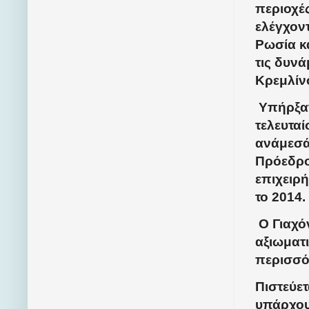
περιοχέ
ελέγχον
Ρωσία κ
τις δυνά
Κρεμλίν
Υπήρξαν
τελευταί
ανάμεσά 
Πρόεδρο 
επιχειρ
το 2014.
Ο Γιαχό
αξιωματ
περισσό
Πιστεύετ
υπάρχου