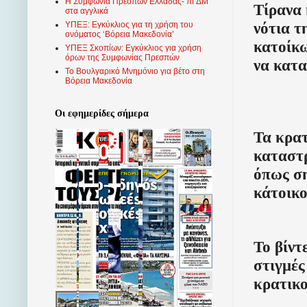
Η Συμφωνία Πρεσπών Ελλάδας- πΓΔΜ
Τίρανα 
στα αγγλικά
νότια τ
ΥΠΕΞ: Εγκύκλιος για τη χρήση του
ονόματος ‘Βόρεια Μακεδονία’
κατοίκω
ΥΠΕΞ Σκοπίων: Εγκύκλιος για χρήση
όρων της Συμφωνίας Πρεσπών
να κατα
Το Βουλγαρικό Μνημόνιο για βέτο στη
Βόρεια Μακεδονία
Οι εφημερίδες σήμερα
Τα κρατ
καταστρ
όπως ση
κάτοικο
Το βίντ
στιγμές
κρατικο