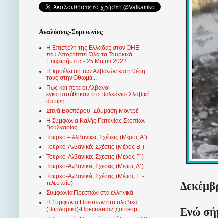
Αναλύσεις-Συμφωνίες
Η Επιστολή της Ελλάδας στον ΟΗΕ
που Απορρίπτει Όλα τα Τουρκικά
Επιχειρήματα - 25 Μαΐου 2022
Η προέλευση των Αλβανών και η θέση
τους στην Οθωμα...
Πώς και πότε οι Αλβανοί
εγκαταστάθηκαν στα Βαλκάνια- Σλαβική
άποψη
Στενά Βοσπόρου- Σύμβαση Μοντρέ
Η Συμφωνία Καλής Γειτονίας Σκοπίων –
Βουλγαρίας
Τουρκο – Αλβανικές Σχέσεις (Mέρος Α΄)
Τουρκο-Αλβανικές Σχέσεις (Μέρος Β΄)
Τουρκο-Αλβανικές Σχέσεις (Μέρος Γ΄)
Τουρκο-Αλβανικές Σχέσεις (Μέρος Δ΄)
Τουρκο-Αλβανικές Σχέσεις (Μέρος Ε΄-
Δεκέμβρ
τελευταίο)
Συμφωνία Πρεσπών στα ελληνικά
Η Συμφωνία Πρεσπών στα σλαβικά
Ενώ σήμ
(Βαρδαρικά)-Преспански договор