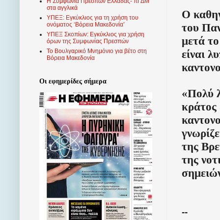
Η Συμφωνία Πρεσπών Ελλάδας- πΓΔΜ
στα αγγλικά
Ο καθηγ
ΥΠΕΞ: Εγκύκλιος για τη χρήση του
του Παν
ονόματος ‘Βόρεια Μακεδονία’
ΥΠΕΞ Σκοπίων: Εγκύκλιος για χρήση
μετά το
όρων της Συμφωνίας Πρεσπών
είναι λ
Το Βουλγαρικό Μνημόνιο για βέτο στη
Βόρεια Μακεδονία
καντον
Οι εφημερίδες σήμερα
«Πολύ 
κράτος 
καντονο
γνωρίζε
της Βρε
της νοτ
σημειών
--