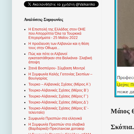
Αναλύσεις-Συμφωνίες
Η Επιστολή της Ελλάδας στον ΟΗΕ
που Απορρίπτει Όλα τα Τουρκικά
Επιχειρήματα - 25 Μαΐου 2022
Η προέλευση των Αλβανών και η θέση
τους στην Οθωμα...
Πώς και πότε οι Αλβανοί
εγκαταστάθηκαν στα Βαλκάνια- Σλαβική
άποψη
Στενά Βοσπόρου- Σύμβαση Μοντρέ
Η Συμφωνία Καλής Γειτονίας Σκοπίων –
Βουλγαρίας
Τουρκο – Αλβανικές Σχέσεις (Mέρος Α΄)
Τουρκο-Αλβανικές Σχέσεις (Μέρος Β΄)
Τουρκο-Αλβανικές Σχέσεις (Μέρος Γ΄)
Τουρκο-Αλβανικές Σχέσεις (Μέρος Δ΄)
Τουρκο-Αλβανικές Σχέσεις (Μέρος Ε΄-
Μάιος 6
τελευταίο)
Συμφωνία Πρεσπών στα ελληνικά
Η Συμφωνία Πρεσπών στα σλαβικά
Σκόπια.
(Βαρδαρικά)-Преспански договор