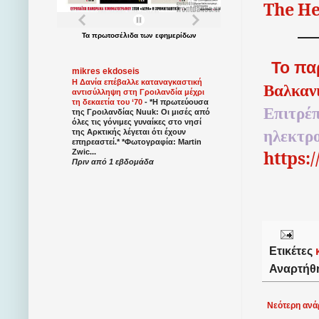
The
He
Τα
πρωτοσέλιδα
των
εφημερίδων
Το πα
mikres ekdoseis
Η Δανία επέβαλλε καταναγκαστική
Βαλκαν
αντισύλληψη στη Γροιλανδία μέχρι
τη δεκαετία του ‘70
-
*Η πρωτεύουσα
Επιτρέπ
της Γροιλανδίας Nuuk: Οι μισές από
όλες τις γόνιμες γυναίκες στο νησί
ηλεκτρ
της Αρκτικής λέγεται ότι έχουν
επηρεαστεί.* *Φωτογραφία: Martin
https:
Zwic...
Πριν από 1 εβδομάδα
Ετικέτες
Αναρτήθ
Νεότερη ανά