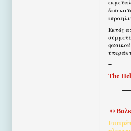
εκμεταλ
δισεκατ
ισραηλι
Εκτός α
συμμετέ
φυσικού
υπεράκτ
--
The Hel
©
Βαλκ
Επιτρέπ
ηλεκτρ