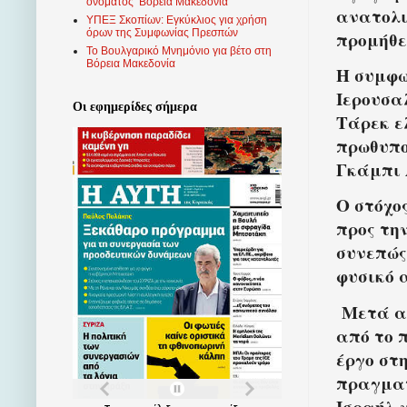
ονόματος ‘Βόρεια Μακεδονία’
ανατολι
ΥΠΕΞ Σκοπίων: Εγκύκλιος για χρήση
όρων της Συμφωνίας Πρεσπών
προμήθε
Το Βουλγαρικό Μνημόνιο για βέτο στη
Βόρεια Μακεδονία
Η συμφω
Ιερουσα
Οι εφημερίδες σήμερα
Τάρεκ ε
πρωθυπο
Γκάμπι 
Ο στόχο
προς τη
συνεπώς
φυσικό 
Μετά α
από το 
έργο στη
πραγματ
Ισραήλ 