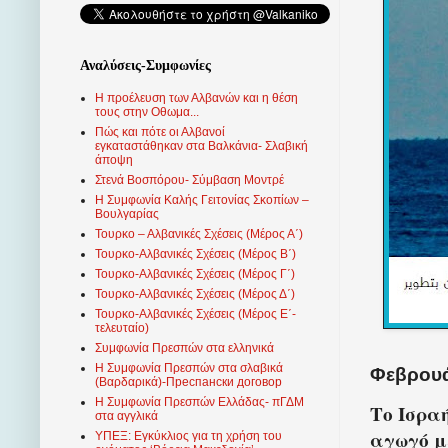
Αναλύσεις-Συμφωνίες
Η προέλευση των Αλβανών και η θέση
τους στην Οθωμα...
Πώς και πότε οι Αλβανοί
εγκαταστάθηκαν στα Βαλκάνια- Σλαβική
άποψη
Στενά Βοσπόρου- Σύμβαση Μοντρέ
Η Συμφωνία Καλής Γειτονίας Σκοπίων –
Βουλγαρίας
Τουρκο – Αλβανικές Σχέσεις (Mέρος Α΄)
Τουρκο-Αλβανικές Σχέσεις (Μέρος Β΄)
Τουρκο-Αλβανικές Σχέσεις (Μέρος Γ΄)
Τουρκο-Αλβανικές Σχέσεις (Μέρος Δ΄)
Τουρκο-Αλβανικές Σχέσεις (Μέρος Ε΄-
τελευταίο)
Συμφωνία Πρεσπών στα ελληνικά
Η Συμφωνία Πρεσπών στα σλαβικά
Φεβρουάρ
(Βαρδαρικά)-Преспански договор
Η Συμφωνία Πρεσπών Ελλάδας- πΓΔΜ
Το Ισρα
στα αγγλικά
αγωγό μ
ΥΠΕΞ: Εγκύκλιος για τη χρήση του