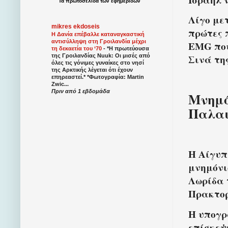
Τα
πρωτοσέλιδα
των
εφημερίδων
Λίγο με
mikres ekdoseis
πρώτες 
Η Δανία επέβαλλε καταναγκαστική
αντισύλληψη στη Γροιλανδία μέχρι
EMG που
τη δεκαετία του ‘70
-
*Η πρωτεύουσα
Σινά τη
της Γροιλανδίας Nuuk: Οι μισές από
όλες τις γόνιμες γυναίκες στο νησί
της Αρκτικής λέγεται ότι έχουν
επηρεαστεί.* *Φωτογραφία: Martin
Zwic...
Πριν από 1 εβδομάδα
Μνημό
Παλαι
Η Αίγυπ
μνημόνι
Λωρίδα 
Πρακτορ
Η υπογρ
επίσκεψ