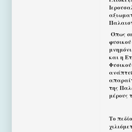
Ιερουσα
αξιωματ
Παλαιστ
Όπως σ
φυσικού
μνημόνι
και η Ε
Φυσικού
ανάπτυξ
απαραίτ
της Παλα
μέρους 
Το πεδί
χιλιόμε