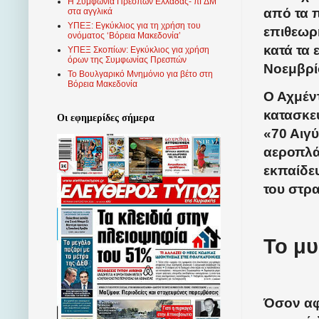
Η Συμφωνία Πρεσπών Ελλάδας- πΓΔΜ
από τα π
στα αγγλικά
ΥΠΕΞ: Εγκύκλιος για τη χρήση του
επιθεωρ
ονόματος ‘Βόρεια Μακεδονία’
κατά τα 
ΥΠΕΞ Σκοπίων: Εγκύκλιος για χρήση
όρων της Συμφωνίας Πρεσπών
Νοεμβρίο
Το Βουλγαρικό Μνημόνιο για βέτο στη
Βόρεια Μακεδονία
Ο Αχμέν
κατασκε
Οι εφημερίδες σήμερα
«70 Αιγύ
αεροπλά
εκπαίδε
του στρα
Το μυ
Όσον αφ