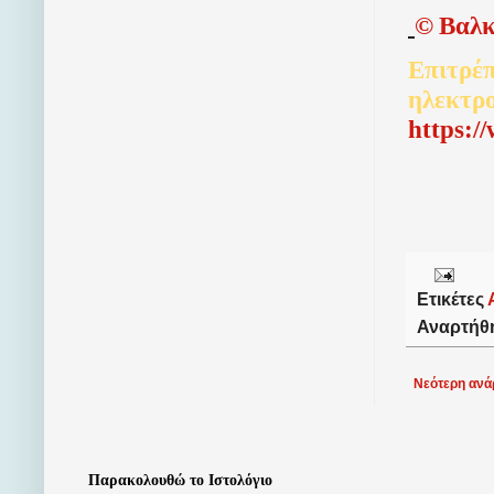
©
Βαλκ
Επιτρέπ
ηλεκτρ
http
s
:/
Ετικέτες
Αναρτήθ
Νεότερη ανά
Παρακολουθώ το Ιστολόγιο