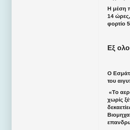
Η μέση 
14 ώρες
φορτίο 5
Εξ ολ
Ο Εσμάτ
του αιγυ
«Το αερ
χωρίς ξέ
δεκαετί
Βιομηχα
επανδρω