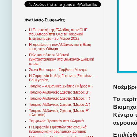
Αναλύσεις-Συμφωνίες
Η Επιστολή της Ελλάδας στον ΟΗΕ
που Απορρίπτει Όλα τα Τουρκικά
Επιχειρήματα - 25 Μαΐου 2022
Η προέλευση των Αλβανών και η θέση
τους στην Οθωμα...
Πώς και πότε οι Αλβανοί
εγκαταστάθηκαν στα Βαλκάνια- Σλαβική
άποψη
Στενά Βοσπόρου- Σύμβαση Μοντρέ
Η Συμφωνία Καλής Γειτονίας Σκοπίων –
Βουλγαρίας
Νοέμβρι
Τουρκο – Αλβανικές Σχέσεις (Mέρος Α΄)
Τουρκο-Αλβανικές Σχέσεις (Μέρος Β΄)
Το περί
Τουρκο-Αλβανικές Σχέσεις (Μέρος Γ΄)
Τουρκο-Αλβανικές Σχέσεις (Μέρος Δ΄)
Βιομηχα
Τουρκο-Αλβανικές Σχέσεις (Μέρος Ε΄-
Κέντρο 
τελευταίο)
Συμφωνία Πρεσπών στα ελληνικά
αεροσκά
Η Συμφωνία Πρεσπών στα σλαβικά
(Βαρδαρικά)-Преспански договор
Επιλέχθ