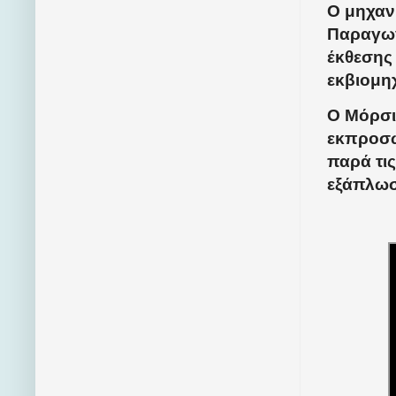
Ο μηχαν
Παραγωγή
έκθεσης 
εκβιομη
Ο Μόρσι
εκπροσω
παρά τι
εξάπλωσ