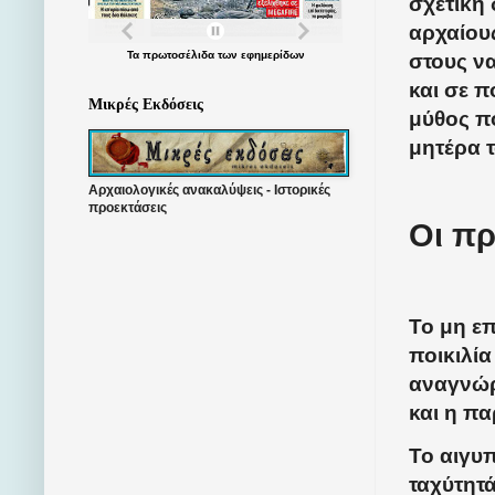
σχετική
αρχαίου
Τα
πρωτοσέλιδα
των
εφημερίδων
στους ν
και σε π
Μικρές Εκδόσεις
μύθος πο
μητέρα 
Αρχαιολογικές ανακαλύψεις - Ιστορικές
προεκτάσεις
Οι π
Το μη ε
ποικιλία
αναγνώρ
και η π
Το αιγυ
ταχύτητά