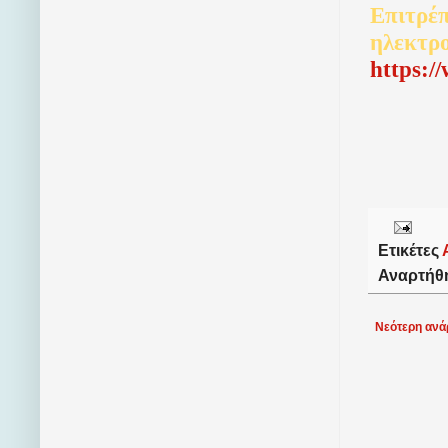
Επιτρέπ
ηλεκτρ
http
s
:/
Ετικέτες
Αναρτήθ
Νεότερη ανά