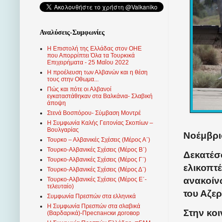
Αναλύσεις-Συμφωνίες
Η Επιστολή της Ελλάδας στον ΟΗΕ
που Απορρίπτει Όλα τα Τουρκικά
Επιχειρήματα - 25 Μαΐου 2022
Η προέλευση των Αλβανών και η θέση
τους στην Οθωμα...
Πώς και πότε οι Αλβανοί
εγκαταστάθηκαν στα Βαλκάνια- Σλαβική
άποψη
Στενά Βοσπόρου- Σύμβαση Μοντρέ
Η Συμφωνία Καλής Γειτονίας Σκοπίων –
Βουλγαρίας
Νοέμβρι
Τουρκο – Αλβανικές Σχέσεις (Mέρος Α΄)
Τουρκο-Αλβανικές Σχέσεις (Μέρος Β΄)
Δεκατέσ
Τουρκο-Αλβανικές Σχέσεις (Μέρος Γ΄)
ελικοπτ
Τουρκο-Αλβανικές Σχέσεις (Μέρος Δ΄)
ανακοίν
Τουρκο-Αλβανικές Σχέσεις (Μέρος Ε΄-
τελευταίο)
του Αζερ
Συμφωνία Πρεσπών στα ελληνικά
Η Συμφωνία Πρεσπών στα σλαβικά
Στην κο
(Βαρδαρικά)-Преспански договор