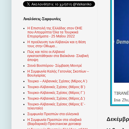
Αναλύσεις-Συμφωνίες
Η Επιστολή της Ελλάδας στον ΟΗΕ
που Απορρίπτει Όλα τα Τουρκικά
Επιχειρήματα - 25 Μαΐου 2022
Η προέλευση των Αλβανών και η θέση
τους στην Οθωμα...
Πώς και πότε οι Αλβανοί
εγκαταστάθηκαν στα Βαλκάνια- Σλαβική
άποψη
Στενά Βοσπόρου- Σύμβαση Μοντρέ
Η Συμφωνία Καλής Γειτονίας Σκοπίων –
Βουλγαρίας
Τουρκο – Αλβανικές Σχέσεις (Mέρος Α΄)
Τουρκο-Αλβανικές Σχέσεις (Μέρος Β΄)
Τουρκο-Αλβανικές Σχέσεις (Μέρος Γ΄)
Τουρκο-Αλβανικές Σχέσεις (Μέρος Δ΄)
Τουρκο-Αλβανικές Σχέσεις (Μέρος Ε΄-
τελευταίο)
Συμφωνία Πρεσπών στα ελληνικά
Δεκέμβρι
Η Συμφωνία Πρεσπών στα σλαβικά
(Βαρδαρικά)-Преспански договор