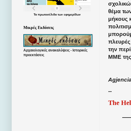
σχολικών
θέμα τω
Τα
πρωτοσέλιδα
των
εφημερίδων
μήκους κ
πολιτισμ
Μικρές Εκδόσεις
μπορούμε
πλευρές 
την περί
Αρχαιολογικές ανακαλύψεις - Ιστορικές
προεκτάσεις
ΜΜΕ της
Agjencia
--
The Hel