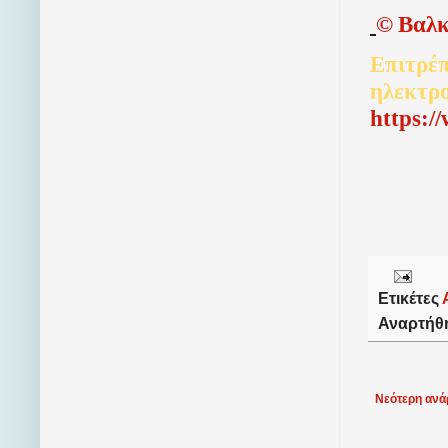
©
Βαλκ
Επιτρέπ
ηλεκτρ
http
s
:/
Ετικέτες
Αναρτήθ
Νεότερη ανά