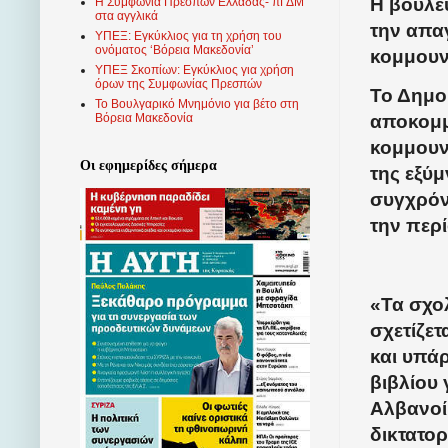
Η βουλε
Η Συμφωνία Πρεσπών Ελλάδας- πΓΔΜ
στα αγγλικά
την απα
ΥΠΕΞ: Εγκύκλιος για τη χρήση του
ονόματος ‘Βόρεια Μακεδονία’
κομμουνι
ΥΠΕΞ Σκοπίων: Εγκύκλιος για χρήση
όρων της Συμφωνίας Πρεσπών
Το Δημο
Το Βουλγαρικό Μνημόνιο για βέτο στη
αποκομ
Βόρεια Μακεδονία
κομμουν
Οι εφημερίδες σήμερα
της εξύ
συγχρόνω
την περί
«Τα σχολ
σχετίζετ
και υπάρ
βιβλίου 
Αλβανοί 
δικτατορ