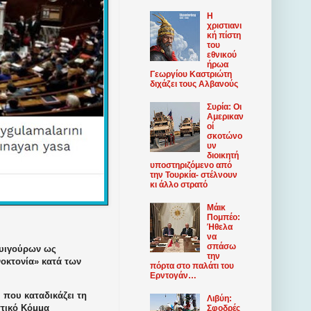
Η
χριστιανι
κή πίστη
του
εθνικού
ήρωα
Γεωργίου Καστριώτη
διχάζει τους Αλβανούς
Συρία: Οι
Αμερικαν
οί
σκοτώνο
υν
διοικητή
υποστηριζόμενο από
την Τουρκία- στέλνουν
κι άλλο στρατό
Μάικ
Πομπέο:
Ήθελα
να
σπάσω
Ουιγούρων ως
την
νοκτονία» κατά των
πόρτα στο παλάτι του
Ερντογάν…
 που καταδικάζει τη
Λιβύη:
στικό Κόμμα
Σφοδρές