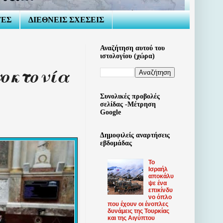
ΤΕΣ
ΔΙΕΘΝΕΙΣ ΣΧΕΣΕΙΣ
Αναζήτηση αυτού του
ιστολογίου (χώρα)
νοκτονία
Συνολικές προβολές
σελίδας -Μέτρηση
Google
Δημοφιλείς αναρτήσεις
εβδομάδας
Το
Ισραήλ
αποκάλυ
ψε ένα
επικίνδυ
νο όπλο
που έχουν οι ένοπλες
δυνάμεις της Τουρκίας
και της Αιγύπτου