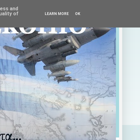
ress and
ality of
LEARN MORE
OK