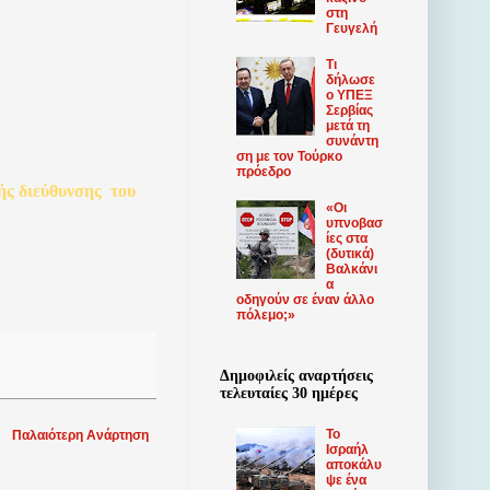
στη
Γευγελή
Τι
δήλωσε
ο ΥΠΕΞ
Σερβίας
μετά τη
συνάντη
ση με τον Τούρκο
πρόεδρο
ής
διεύθυνσης
του
«Οι
υπνοβασ
ίες στα
(δυτικά)
Βαλκάνι
α
οδηγούν σε έναν άλλο
πόλεμο;»
Δημοφιλείς αναρτήσεις
τελευταίες 30 ημέρες
Το
Παλαιότερη Ανάρτηση
Ισραήλ
αποκάλυ
ψε ένα