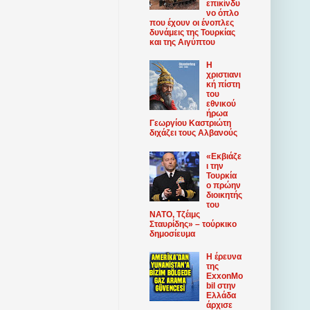
επικίνδυ
νο όπλο
που έχουν οι ένοπλες
δυνάμεις της Τουρκίας
και της Αιγύπτου
Η
χριστιανι
κή πίστη
του
εθνικού
ήρωα
Γεωργίου Καστριώτη
διχάζει τους Αλβανούς
«Εκβιάζε
ι την
Τουρκία
ο πρώην
διοικητής
του
ΝΑΤΟ, Τζέιμς
Σταυρίδης» – τούρκικο
δημοσίευμα
Η έρευνα
της
ExxonMo
bil στην
Ελλάδα
άρχισε