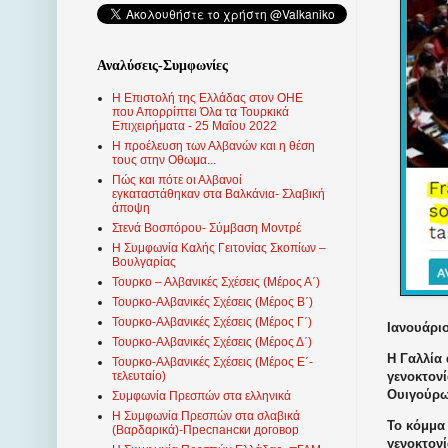
Αναλύσεις-Συμφωνίες
Η Επιστολή της Ελλάδας στον ΟΗΕ
που Απορρίπτει Όλα τα Τουρκικά
Επιχειρήματα - 25 Μαΐου 2022
Η προέλευση των Αλβανών και η θέση
τους στην Οθωμα...
Πώς και πότε οι Αλβανοί
εγκαταστάθηκαν στα Βαλκάνια- Σλαβική
άποψη
Στενά Βοσπόρου- Σύμβαση Μοντρέ
Η Συμφωνία Καλής Γειτονίας Σκοπίων –
Βουλγαρίας
Τουρκο – Αλβανικές Σχέσεις (Mέρος Α΄)
Τουρκο-Αλβανικές Σχέσεις (Μέρος Β΄)
Τουρκο-Αλβανικές Σχέσεις (Μέρος Γ΄)
Ιανουάριο
Τουρκο-Αλβανικές Σχέσεις (Μέρος Δ΄)
Η Γαλλία
Τουρκο-Αλβανικές Σχέσεις (Μέρος Ε΄-
γενοκτον
τελευταίο)
Ουιγούρω
Συμφωνία Πρεσπών στα ελληνικά
Η Συμφωνία Πρεσπών στα σλαβικά
Το κόμμα
(Βαρδαρικά)-Преспански договор
γενοκτον