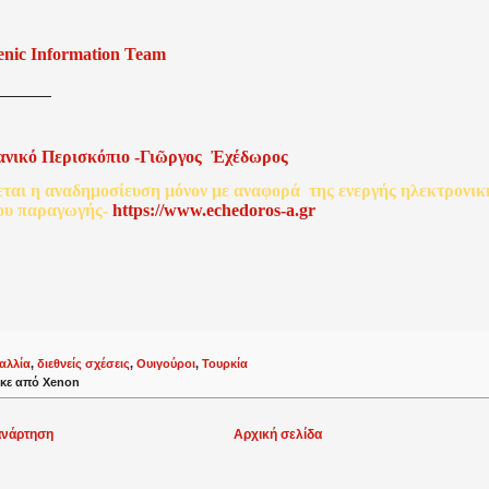
enic Information Team
ανικό
Περισκόπιο
-
Γιῶργος
Ἐχέδωρος
εται
η
αναδημοσίευση
μόνον
με
αναφορά
της
ενεργής
ηλεκτρονικ
ου
παραγωγής
-
http
s
://www.echedoros-a.gr
αλλία
,
διεθνείς σχέσεις
,
Ουιγούροι
,
Τουρκία
κε από
Xenon
ανάρτηση
Αρχική σελίδα