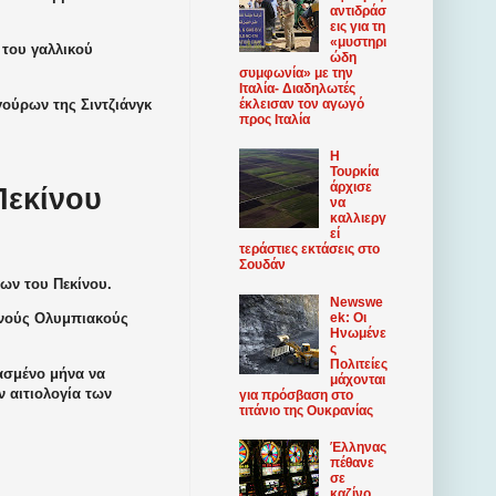
αντιδράσ
εις για τη
«μυστηρι
 του γαλλικού
ώδη
συμφωνία» με την
Ιταλία- Διαδηλωτές
ούρων της Σιντζιάνγκ
έκλεισαν τον αγωγό
προς Ιταλία
Η
Τουρκία
άρχισε
Πεκίνου
να
καλλιεργ
εί
τεράστιες εκτάσεις στο
Σουδάν
ων του Πεκίνου.
Newswe
ek: Οι
ινούς Ολυμπιακούς
Ηνωμένε
ς
Πολιτείες
ασμένο μήνα να
μάχονται
 αιτιολογία των
για πρόσβαση στο
τιτάνιο της Ουκρανίας
Έλληνας
πέθανε
σε
καζίνο