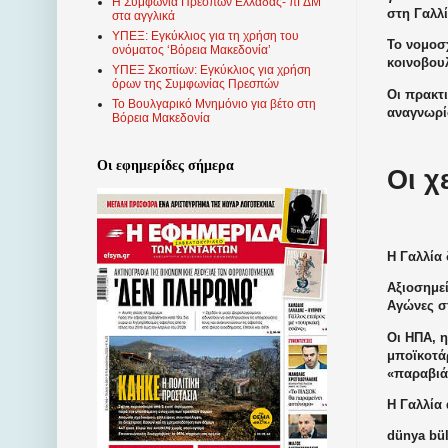
Η Συμφωνία Πρεσπών Ελλάδας- πΓΔΜ
στη Γαλλί
στα αγγλικά
ΥΠΕΞ: Εγκύκλιος για τη χρήση του
Το νομοσ
ονόματος ‘Βόρεια Μακεδονία’
κοινοβου
ΥΠΕΞ Σκοπίων: Εγκύκλιος για χρήση
όρων της Συμφωνίας Πρεσπών
Οι πρακτ
Το Βουλγαρικό Μνημόνιο για βέτο στη
αναγνωρί
Βόρεια Μακεδονία
Οι εφημερίδες σήμερα
Οι χ
Η Γαλλία
Αξιοσημε
Αγώνες σ
Οι ΗΠΑ, 
μποϊκοτάρ
«παραβιά
Η Γαλλία 
dünya bül