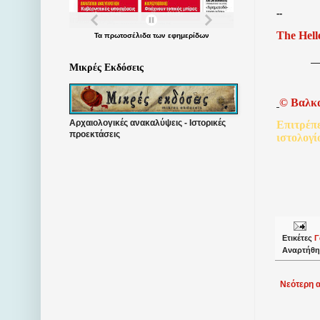
--
The Hell
Τα
πρωτοσέλιδα
των
εφημερίδων
Μικρές Εκδόσεις
©
Βαλκ
Αρχαιολογικές ανακαλύψεις - Ιστορικές
Επιτρέπ
προεκτάσεις
ιστολογί
Ετικέτες
Γ
Αναρτήθη
Νεότερη 