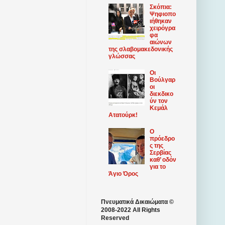
Σκόπια:
Ψηφιοπο
ιήθηκαν
χειρόγρα
φα
αιώνων
της σλαβομακεδονικής
γλώσσας
Οι
Βούλγαρ
οι
διεκδικο
ύν τον
Κεμάλ
Ατατούρκ!
Ο
πρόεδρο
ς της
Σερβίας
καθ’ οδόν
για το
Άγιο Όρος
Πνευματικά Δικαιώματα ©
2008-2022 All Rights
Reserved