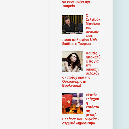
να εκνευρίζει την
Τουρκία
Ο
Σελτζούκ
Μπαϊρακ
τάρ
ανακοίν
ωσε
πόσα οπλισμένα UAV
διαθέτει η Τουρκία
Καυτές
αποκαλύ
ψεις για
την
όμορφη
σεξολόγ
ο - πρέσβειρα της
Ουκρανίας στη
Βουλγαρία!
«Εκτός
ελέγχου
η
κατάστα
ση
μεταξύ
Ελλάδας και Τουρκίας»,
σερβικό δημοσίευμα