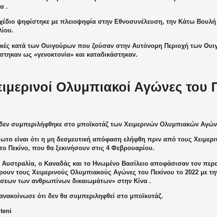
α .
χέδιο ψηφίστηκε με πλειοψηφία στην Εθνοσυνέλευση, την Κάτω Βουλή
λίου.
ικές κατά των Ουιγούρων που ζούσαν στην Αυτόνομη Περιοχή των Ουιγ
στηκαν ως «γενοκτονία» και καταδικάστηκαν.
ειμερινοί Ολυμπιακοί Αγώνες του 
 δεν συμπεριλήφθηκε στο μποϊκοτάζ των Χειμερινών Ολυμπιακών Αγών
ίωτο είναι ότι η μη δεσμευτική απόφαση ελήφθη πριν από τους Χειμερ
το Πεκίνο, που θα ξεκινήσουν στις 4 Φεβρουαρίου.
η Αυστραλία, ο Καναδάς και το Ηνωμένο Βασίλειο αποφάσισαν τον περ
ουν τους Χειμερινούς Ολυμπιακούς Αγώνες του Πεκίνου το 2022 με την
σεων των ανθρωπίνων δικαιωμάτων» στην Κίνα .
ανακοίνωσε ότι δεν θα συμπεριληφθεί στο μποϊκοτάζ.
teni