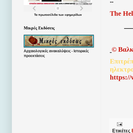
--
The Hel
Τα
πρωτοσέλιδα
των
εφημερίδων
Μικρές Εκδόσεις
©
Βαλκ
Αρχαιολογικές ανακαλύψεις - Ιστορικές
προεκτάσεις
Επιτρέπ
ηλεκτρ
http
s
:/
Ετικέτες