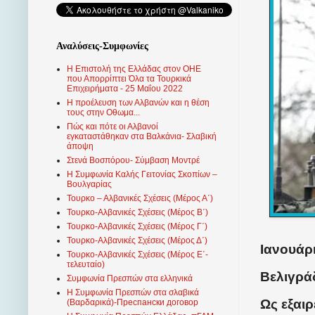
Αναλύσεις-Συμφωνίες
Η Επιστολή της Ελλάδας στον ΟΗΕ
που Απορρίπτει Όλα τα Τουρκικά
Επιχειρήματα - 25 Μαΐου 2022
Η προέλευση των Αλβανών και η θέση
τους στην Οθωμα...
Πώς και πότε οι Αλβανοί
εγκαταστάθηκαν στα Βαλκάνια- Σλαβική
άποψη
Στενά Βοσπόρου- Σύμβαση Μοντρέ
Η Συμφωνία Καλής Γειτονίας Σκοπίων –
Βουλγαρίας
Τουρκο – Αλβανικές Σχέσεις (Mέρος Α΄)
Τουρκο-Αλβανικές Σχέσεις (Μέρος Β΄)
Τουρκο-Αλβανικές Σχέσεις (Μέρος Γ΄)
Τουρκο-Αλβανικές Σχέσεις (Μέρος Δ΄)
Ιανουάρι
Τουρκο-Αλβανικές Σχέσεις (Μέρος Ε΄-
τελευταίο)
Βελιγράδ
Συμφωνία Πρεσπών στα ελληνικά
Η Συμφωνία Πρεσπών στα σλαβικά
Ως εξαι
(Βαρδαρικά)-Преспански договор