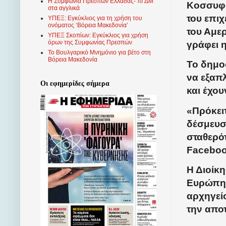
Η Συμφωνία Πρεσπών Ελλάδας- πΓΔΜ
Κοσσυφο
στα αγγλικά
του επι
ΥΠΕΞ: Εγκύκλιος για τη χρήση του
ονόματος ‘Βόρεια Μακεδονία’
του Αμε
ΥΠΕΞ Σκοπίων: Εγκύκλιος για χρήση
όρων της Συμφωνίας Πρεσπών
γράφει η
Το Βουλγαρικό Μνημόνιο για βέτο στη
Βόρεια Μακεδονία
Το δημοσ
να εξαπ
Οι εφημερίδες σήμερα
και έχο
«Πρόκει
δέσμευσ
σταθερό
Faceboo
Η Διοίκ
Ευρώπη 
αρχηγεί
την απο