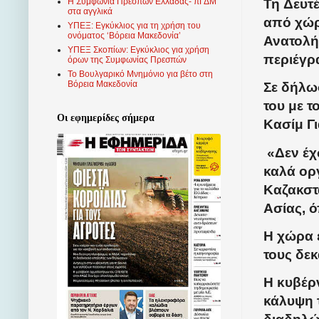
Τη Δευτ
Η Συμφωνία Πρεσπών Ελλάδας- πΓΔΜ
στα αγγλικά
από χώρ
ΥΠΕΞ: Εγκύκλιος για τη χρήση του
ονόματος ‘Βόρεια Μακεδονία’
Ανατολής
ΥΠΕΞ Σκοπίων: Εγκύκλιος για χρήση
περιέγρ
όρων της Συμφωνίας Πρεσπών
Το Βουλγαρικό Μνημόνιο για βέτο στη
Βόρεια Μακεδονία
Σε δήλω
του με 
Οι εφημερίδες σήμερα
Κασίμ Γι
«Δεν έχ
καλά ορ
Καζακστ
Ασίας, 
Η χώρα 
τους δε
Η κυβέρν
κάλυψη 