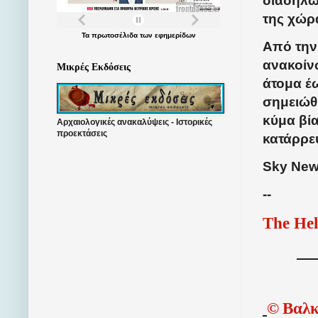
διαδηλώ
της χώρα
Τα
πρωτοσέλιδα
των
εφημερίδων
Από την
ανακοίν
Μικρές Εκδόσεις
άτομα έω
σημειώθ
κύμα βία
Αρχαιολογικές ανακαλύψεις - Ιστορικές
προεκτάσεις
κατάρρε
Sky New
--
The Hel
©
Βαλκ