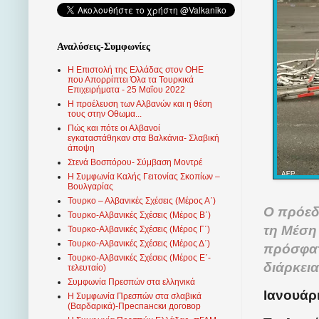
Αναλύσεις-Συμφωνίες
Η Επιστολή της Ελλάδας στον ΟΗΕ
που Απορρίπτει Όλα τα Τουρκικά
Επιχειρήματα - 25 Μαΐου 2022
Η προέλευση των Αλβανών και η θέση
τους στην Οθωμα...
Πώς και πότε οι Αλβανοί
εγκαταστάθηκαν στα Βαλκάνια- Σλαβική
άποψη
Στενά Βοσπόρου- Σύμβαση Μοντρέ
Η Συμφωνία Καλής Γειτονίας Σκοπίων –
Βουλγαρίας
Τουρκο – Αλβανικές Σχέσεις (Mέρος Α΄)
Ο πρόεδ
Τουρκο-Αλβανικές Σχέσεις (Μέρος Β΄)
τη Μέση 
Τουρκο-Αλβανικές Σχέσεις (Μέρος Γ΄)
Τουρκο-Αλβανικές Σχέσεις (Μέρος Δ΄)
πρόσφατ
Τουρκο-Αλβανικές Σχέσεις (Μέρος Ε΄-
διάρκει
τελευταίο)
Συμφωνία Πρεσπών στα ελληνικά
Ιανουάρι
Η Συμφωνία Πρεσπών στα σλαβικά
(Βαρδαρικά)-Преспански договор