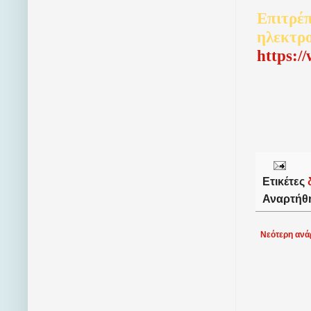
Επιτρέπ
ηλεκτρ
http
s
:/
Ετικέτες
Αναρτήθ
Νεότερη ανά