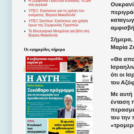
Η Συμφωνία Πρεσπών Ελλάδας- πΓΔΜ
Ουκρανί
στα αγγλικά
ΥΠΕΞ: Εγκύκλιος για τη χρήση του
περιγράφ
ονόματος ‘Βόρεια Μακεδονία’
καταγωγ
ΥΠΕΞ Σκοπίων: Εγκύκλιος για χρήση
όρων της Συμφωνίας Πρεσπών
αμφισβή
Το Βουλγαρικό Μνημόνιο για βέτο στη
Βόρεια Μακεδονία
Σήμερα,
Μαρία Ζ
Οι εφημερίδες σήμερα
«Θα απο
Ισραηλιν
ότι οι Ι
του Αζό
Με αυτή
ένταση 
περασμέν
του την
«τρομερ