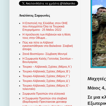
Αναλύσεις-Συμφωνίες
Η Επιστολή της Ελλάδας στον ΟΗΕ
που Απορρίπτει Όλα τα Τουρκικά
Επιχειρήματα - 25 Μαΐου 2022
Η προέλευση των Αλβανών και η θέση
τους στην Οθωμα...
Πώς και πότε οι Αλβανοί
εγκαταστάθηκαν στα Βαλκάνια- Σλαβική
άποψη
Στενά Βοσπόρου- Σύμβαση Μοντρέ
Η Συμφωνία Καλής Γειτονίας Σκοπίων –
Βουλγαρίας
Τουρκο – Αλβανικές Σχέσεις (Mέρος Α΄)
Τουρκο-Αλβανικές Σχέσεις (Μέρος Β΄)
Τουρκο-Αλβανικές Σχέσεις (Μέρος Γ΄)
Μαχητές
Τουρκο-Αλβανικές Σχέσεις (Μέρος Δ΄)
Τουρκο-Αλβανικές Σχέσεις (Μέρος Ε΄-
Μάιος 4,
τελευταίο)
Συμφωνία Πρεσπών στα ελληνικά
Σε μια 
Η Συμφωνία Πρεσπών στα σλαβικά
(Βαρδαρικά)-Преспански договор
Εξωτερι