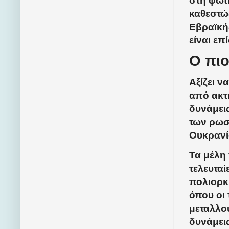
στη φωτι
καθεστώ
Εβραϊκή
είναι επ
Ο πι
Αξίζει ν
από ακτι
δυνάμει
των ρωσ
Ουκρανί
Τα μέλη 
τελευτα
πολιορκ
όπου οι 
μεταλλου
δυνάμεις