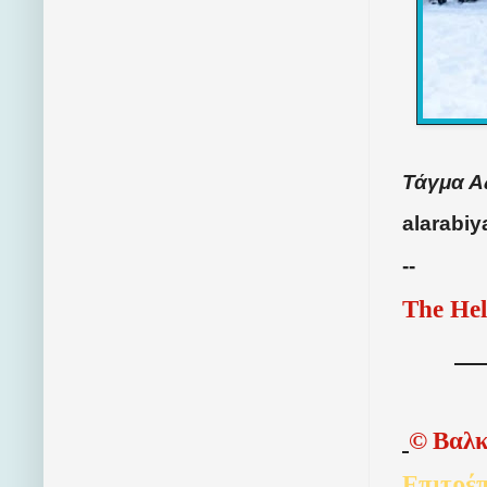
Τάγμα Α
alarabiy
--
The Hel
©
Βαλκ
Επιτρέπ