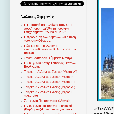
Αναλύσεις-Συμφωνίες
Η Επιστολή της Ελλάδας στον ΟΗΕ
που Απορρίπτει Όλα τα Τουρκικά
Επιχειρήματα - 25 Μαΐου 2022
Η προέλευση των Αλβανών και η θέση
τους στην Οθωμα...
Πώς και πότε οι Αλβανοί
εγκαταστάθηκαν στα Βαλκάνια- Σλαβική
άποψη
Στενά Βοσπόρου- Σύμβαση Μοντρέ
Η Συμφωνία Καλής Γειτονίας Σκοπίων –
Βουλγαρίας
Τουρκο – Αλβανικές Σχέσεις (Mέρος Α΄)
Τουρκο-Αλβανικές Σχέσεις (Μέρος Β΄)
Τουρκο-Αλβανικές Σχέσεις (Μέρος Γ΄)
Τουρκο-Αλβανικές Σχέσεις (Μέρος Δ΄)
Τουρκο-Αλβανικές Σχέσεις (Μέρος Ε΄-
τελευταίο)
Συμφωνία Πρεσπών στα ελληνικά
Η Συμφωνία Πρεσπών στα σλαβικά
«Το ΝΑΤ
(Βαρδαρικά)-Преспански договор
της Νίκ