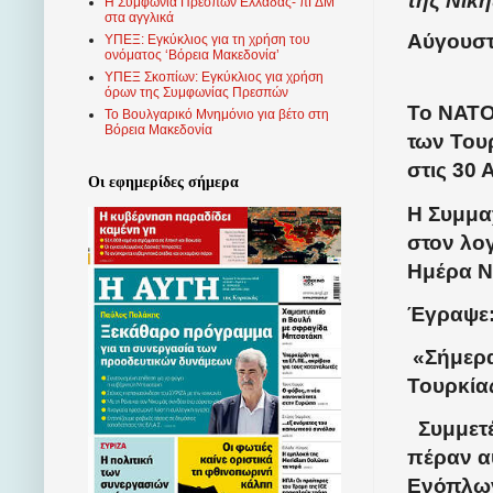
Η Συμφωνία Πρεσπών Ελλάδας- πΓΔΜ
στα αγγλικά
Αύγουστ
ΥΠΕΞ: Εγκύκλιος για τη χρήση του
ονόματος ‘Βόρεια Μακεδονία’
ΥΠΕΞ Σκοπίων: Εγκύκλιος για χρήση
όρων της Συμφωνίας Πρεσπών
Το ΝΑΤΟ
Το Βουλγαρικό Μνημόνιο για βέτο στη
Βόρεια Μακεδονία
των Του
στις 30 
Οι εφημερίδες σήμερα
Η Συμμα
στον λογ
Ημέρα Ν
Έγραψε
«Σήμερα
Τουρκία
Συμμετέ
πέραν α
Ενόπλω