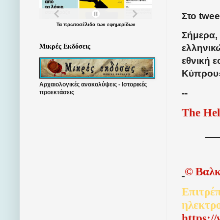
Στο twee
Τα
πρωτοσέλιδα
των
εφημερίδων
Σήμερα,
Μικρές Εκδόσεις
ελληνικ
εθνική ε
Κύπρου»
Αρχαιολογικές ανακαλύψεις - Ιστορικές
--
προεκτάσεις
The Hel
©
Βαλκ
Επιτρέπ
ηλεκτρ
http
s
:/