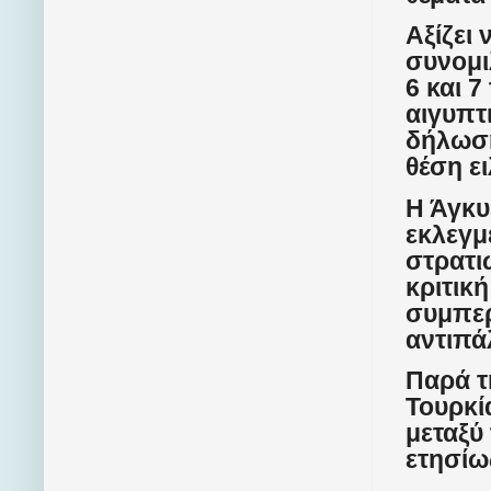
Αξίζει
συνομι
6 και 
αιγυπτ
δήλωση
θέση ει
Η Άγκυ
εκλεγμ
στρατι
κριτική
συμπερ
αντιπά
Παρά τ
Τουρκί
μεταξύ
ετησίω