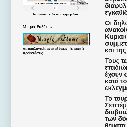
διαφυλ
εγκαθί
Τα
πρωτοσέλιδα
των
εφημερίδων
Οι δηλ
Μικρές Εκδόσεις
ανακοί
Κυριακ
συμμετ
και τη
Αρχαιολογικές ανακαλύψεις - Ιστορικές
προεκτάσεις
Τους τ
επιδιώ
έχουν 
κατά τ
εκλεγμ
Το του
Σεπτέμ
διαβου
των δύ
θέματα 