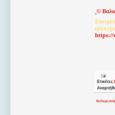
©
Βαλκ
Επιτρέπ
ηλεκτρ
http
s
:/
Ετικέτες
Αναρτήθ
Νεότερη ανά