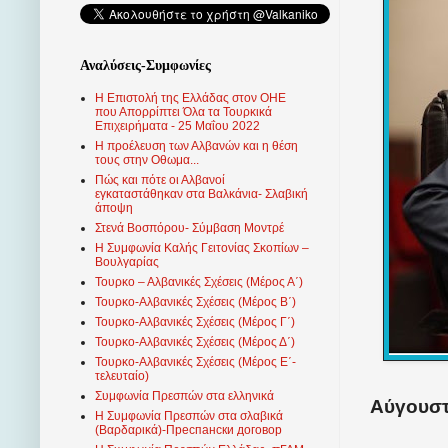
Αναλύσεις-Συμφωνίες
Η Επιστολή της Ελλάδας στον ΟΗΕ
που Απορρίπτει Όλα τα Τουρκικά
Επιχειρήματα - 25 Μαΐου 2022
Η προέλευση των Αλβανών και η θέση
τους στην Οθωμα...
Πώς και πότε οι Αλβανοί
εγκαταστάθηκαν στα Βαλκάνια- Σλαβική
άποψη
Στενά Βοσπόρου- Σύμβαση Μοντρέ
Η Συμφωνία Καλής Γειτονίας Σκοπίων –
Βουλγαρίας
Τουρκο – Αλβανικές Σχέσεις (Mέρος Α΄)
Τουρκο-Αλβανικές Σχέσεις (Μέρος Β΄)
Τουρκο-Αλβανικές Σχέσεις (Μέρος Γ΄)
Τουρκο-Αλβανικές Σχέσεις (Μέρος Δ΄)
Τουρκο-Αλβανικές Σχέσεις (Μέρος Ε΄-
τελευταίο)
Συμφωνία Πρεσπών στα ελληνικά
Αύγουστ
Η Συμφωνία Πρεσπών στα σλαβικά
(Βαρδαρικά)-Преспански договор