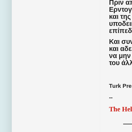
Πριν α
Ερντογ
και τη
υποδει
επίπεδ
Και συ
και αδ
να μην
του άλ
Turk Pr
--
The Hel