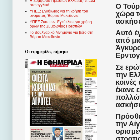
Η Συμφωνία Πρεσπών Ελλάδας- πΓΔΜ
Ο Τούρ
στα αγγλικά
ΥΠΕΞ: Εγκύκλιος για τη χρήση του
χώρα τ
ονόματος ‘Βόρεια Μακεδονία’
ασκήσε
ΥΠΕΞ Σκοπίων: Εγκύκλιος για χρήση
όρων της Συμφωνίας Πρεσπών
Αυτό έ
Το Βουλγαρικό Μνημόνιο για βέτο στη
Βόρεια Μακεδονία
από μι
Άγκυρα
Οι εφημερίδες σήμερα
Ερντογ
Σε ερώ
την Ελλ
κοινές
έκανε 
πολλών
ασκήσε
Πρόσθε
την Αί
ορισμέ
στρατιω