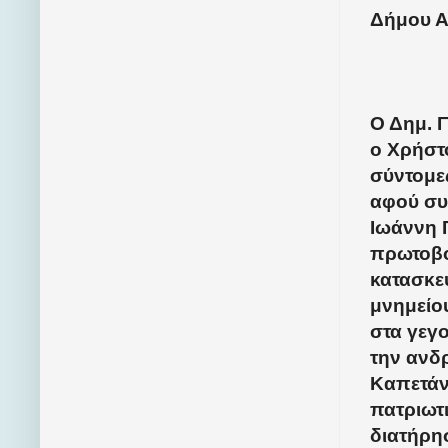
Δήμου Αλ
Ο Δημ. Γ
ο Χρήστ
σύντομες
αφού συ
Ιωάννη 
πρωτοβ
κατασκε
μνημείο
στα γεγο
την ανδρ
Καπετάν
πατριωτ
διατήρη