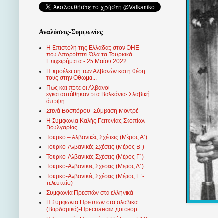
Αναλύσεις-Συμφωνίες
Η Επιστολή της Ελλάδας στον ΟΗΕ
που Απορρίπτει Όλα τα Τουρκικά
Επιχειρήματα - 25 Μαΐου 2022
Η προέλευση των Αλβανών και η θέση
τους στην Οθωμα...
Πώς και πότε οι Αλβανοί
εγκαταστάθηκαν στα Βαλκάνια- Σλαβική
άποψη
Στενά Βοσπόρου- Σύμβαση Μοντρέ
Η Συμφωνία Καλής Γειτονίας Σκοπίων –
Βουλγαρίας
Τουρκο – Αλβανικές Σχέσεις (Mέρος Α΄)
Τουρκο-Αλβανικές Σχέσεις (Μέρος Β΄)
Τουρκο-Αλβανικές Σχέσεις (Μέρος Γ΄)
Τουρκο-Αλβανικές Σχέσεις (Μέρος Δ΄)
Τουρκο-Αλβανικές Σχέσεις (Μέρος Ε΄-
τελευταίο)
Συμφωνία Πρεσπών στα ελληνικά
Η Συμφωνία Πρεσπών στα σλαβικά
(Βαρδαρικά)-Преспански договор