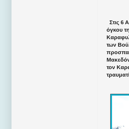
Στις 6 
όγκου τ
Καραφυλ
των Βού
προσπαθ
Μακεδόν
τον Καρ
τραυματ