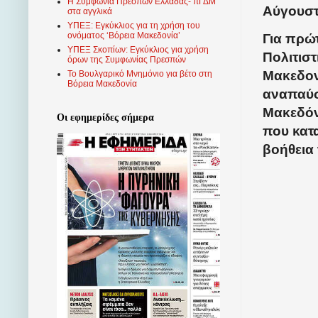
Η Συμφωνία Πρεσπών Ελλάδας- πΓΔΜ
Αύγουστ
στα αγγλικά
ΥΠΕΞ: Εγκύκλιος για τη χρήση του
ονόματος ‘Βόρεια Μακεδονία’
Για πρώ
ΥΠΕΞ Σκοπίων: Εγκύκλιος για χρήση
Πολιτισ
όρων της Συμφωνίας Πρεσπών
Μακεδον
Το Βουλγαρικό Μνημόνιο για βέτο στη
Βόρεια Μακεδονία
αναπαύσ
Μακεδόν
Οι εφημερίδες σήμερα
που κατ
βοήθεια