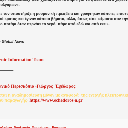
ουλγάρων».
ε τον υποστήριξε η ρουμανική πρεσβεία και γράφτηκαν κάποιες επιστ
ό κράτος και έγιναν κάποια βήματα, αλλά, όπως είπε «είμαστε σαν την
ο ποτάμι όταν περνάει το νερό, πάμε από εδώ και από εκεί».
 Global News
enic Information Team
ανικό
Περισκόπιο
-
Γιῶργος
Ἐχέδωρος
εται
η
αναδημοσίευση
μόνον
με
αναφορά
της
ενεργής
ηλεκτρονικ
ου
παραγωγής
-
http
s
://www.echedoros-a.gr
αλκάνια
,
Βουλγαρία
,
Μειονότητες
,
Ρουμανία