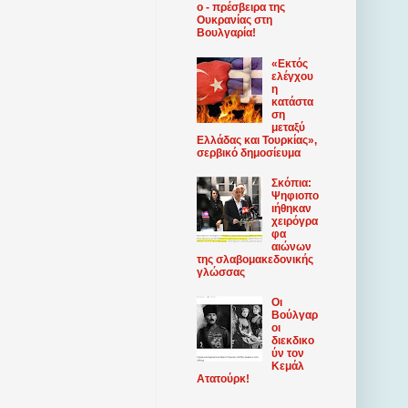
ο - πρέσβειρα της
Ουκρανίας στη
Βουλγαρία!
«Εκτός
ελέγχου
η
κατάστα
ση
μεταξύ
Ελλάδας και Τουρκίας»,
σερβικό δημοσίευμα
Σκόπια:
Ψηφιοπο
ιήθηκαν
χειρόγρα
φα
αιώνων
της σλαβομακεδονικής
γλώσσας
Οι
Βούλγαρ
οι
διεκδικο
ύν τον
Κεμάλ
Ατατούρκ!