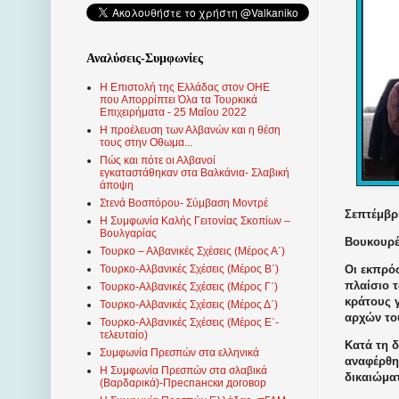
Αναλύσεις-Συμφωνίες
Η Επιστολή της Ελλάδας στον ΟΗΕ
που Απορρίπτει Όλα τα Τουρκικά
Επιχειρήματα - 25 Μαΐου 2022
Η προέλευση των Αλβανών και η θέση
τους στην Οθωμα...
Πώς και πότε οι Αλβανοί
εγκαταστάθηκαν στα Βαλκάνια- Σλαβική
άποψη
Στενά Βοσπόρου- Σύμβαση Μοντρέ
Σεπτέμβρι
Η Συμφωνία Καλής Γειτονίας Σκοπίων –
Βουλγαρίας
Βουκουρέ
Τουρκο – Αλβανικές Σχέσεις (Mέρος Α΄)
Οι εκπρό
Τουρκο-Αλβανικές Σχέσεις (Μέρος Β΄)
πλαίσιο τ
Τουρκο-Αλβανικές Σχέσεις (Μέρος Γ΄)
κράτους γ
Τουρκο-Αλβανικές Σχέσεις (Μέρος Δ΄)
αρχών το
Τουρκο-Αλβανικές Σχέσεις (Μέρος Ε΄-
τελευταίο)
Κατά τη 
Συμφωνία Πρεσπών στα ελληνικά
αναφέρθη
Η Συμφωνία Πρεσπών στα σλαβικά
δικαιώμα
(Βαρδαρικά)-Преспански договор