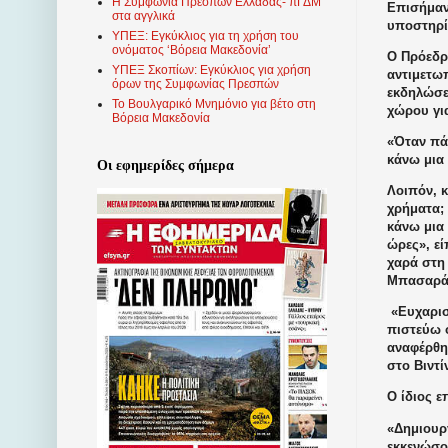
Η Συμφωνία Πρεσπών Ελλάδας- πΓΔΜ
Επισήμανε
στα αγγλικά
υποστηρίζ
ΥΠΕΞ: Εγκύκλιος για τη χρήση του
ονόματος ‘Βόρεια Μακεδονία’
Ο Πρόεδρ
ΥΠΕΞ Σκοπίων: Εγκύκλιος για χρήση
αντιμετωπ
όρων της Συμφωνίας Πρεσπών
εκδηλώσε
Το Βουλγαρικό Μνημόνιο για βέτο στη
χώρου γι
Βόρεια Μακεδονία
«Όταν πά
κάνω μια
Οι εφημερίδες σήμερα
Λοιπόν, κ
χρήματα; 
κάνω μια 
ώρες», εί
χαρά στη
Μπασαράμ
«Ευχαρισ
πιστεύω ό
αναφέρθη
στο Βιντί
Ο ίδιος ε
«Δημιουρ
εκκενώσου