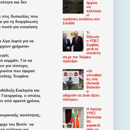
νότητα και δεν
άρχισε
να
καλλιεργ
εί
 στις δυσκολίες που
τεράστιες εκτάσεις στο
ια για τη διοργάνωση
Σουδάν
 ποσά για ενοικίαση
Τι
δήλωσε
λίγα λεφτά για να
ο ΥΠΕΞ
Σερβίας
άρχουν χρήματα»
μετά τη
συνάντη
χωρίς
ση με τον Τούρκο
ό κομμάτι. Για να
πρόεδρο
ιο για τέσσερις
εγονότα που έφεραν
«Οι
υπνοβασ
μοτάτης Τεοφάνα
ίες στα
(δυτικά)
Βαλκάνι
ρθόδοξη Εκκλησία και
α
οδηγούν σε έναν άλλο
ο
Γκεοργκίεφ
, ο οποίος
πόλεμο;»
ν από αρκετά χρόνια,
Η πρώην
ΥΠΕΞ
ρουμανικής κοινότητας.
Βουλγαρ
ίας
ρχο του Βιντίν
να
χαρακτή
τικό σύλλογο για
ρισε ως