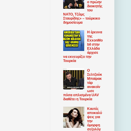
ο πρώην
διοικητής
του
ΝΑΤΟ, Τζέιμς
Σταυρίδης» – τούρκικο
δημοσίευμα
Η έρευνα
της
ExxonMo
bil στην
Ελλάδα
άρχισε
να εκνευρίζει την
Τουρκία
Ο
Σελτζούκ
Μπαϊρακ
τάρ
ανακοίν
ωσε
πόσα οπλισμένα UAV
διαθέτει η Τουρκία
Καυτές
αποκαλύ
ψεις για
την
όμορφη
σεξολόγ