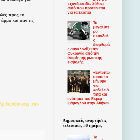
«χονδροειδές λάθος»
αυτό που προτείνεται
για τα Σκόπια
ολές προς το
 άμμο και σαν τις
Το
μεγαλύτε
ρο
σκάνδαλ
ο
διαφθορά
ς συγκλονίζει την
Ουκρανία από την
έναρξη της ρωσικής
εισβολής
«Εντυπω
σίασε το
μήνυμα
για
«αδελφό
τητα και
ενότητα» του Εκρέμ
Ιμάμογλου στην Αθήνα»
ής
διεύθυνσης
του
Δημοφιλείς αναρτήσεις
τελευταίες 30 ημέρες
Το