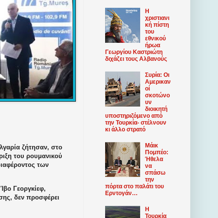
Η
χριστιανι
κή πίστη
του
εθνικού
ήρωα
Γεωργίου Καστριώτη
διχάζει τους Αλβανούς
Συρία: Οι
Αμερικαν
οί
σκοτώνο
υν
διοικητή
υποστηριζόμενο από
την Τουρκία- στέλνουν
κι άλλο στρατό
Μάικ
λγαρία ζήτησαν, στο
Πομπέο:
ριξη του ρουμανικού
Ήθελα
νδιαφέροντος των
να
σπάσω
την
πόρτα στο παλάτι του
Ίβο Γεοργκίεφ,
Ερντογάν…
σης, δεν προσφέρει
Η
Τουρκία