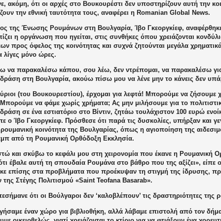
, ακόμη, ότι οι αρχές στο Βουκουρέστι δεν υποστηρίζουν αυτή την κοι
ουν την εθνική ταυτότητα τους, αναφέρει η Romanian Global News.
ος της Ένωσης Ρουμάνων στη Βουλγαρία, Ίβο Γκεοργκίεφ, αναφέρθηκε
ίζει η οργάνωση που ηγείται, στις συνθήκες όπου χρειάζονται κονδύλ
ων προς όφελος της κοινότητας και συχνά ζητούνται μεγάλα χρηματικά
α λίγες μόνο ώρες.
ω να παρακαλέσω κάπου, σου λέω, δεν ντρέπομαι, να παρακαλέσω για 
 δράση στη Βουλγαρία, ακούω πίσω μου να λένε μην το κάνεις δεν υπ
ύριοι (του Βουκουρεστίου), έρχομαι για λεφτά! Μπορούμε να ζήσουμε 
Μπορούμε να φάμε χωρίς χρήματα; Ας μην μιλήσουμε για το πολιτιστικ
δράση σε ένα εστιατόριο στο Βίντιν, ζητάω τουλάχιστον 100 ευρώ ενοίκ
πε ο Ίβο
Γκεοργκίεφ
. Πρόσθεσε ότι παρά τις δυσκολίες, υπήρξαν και γ
 ρουμανική κοινότητα της Βουλγαρίας, όπως η αγιοποίηση της αιδεσι
π από τη Ρουμανική Ορθόδοξη Εκκλησία.
τώ και σκύβω το κεφάλι μου στη χειρονομία που έκανε η Ρουμανική Ο
τι έβαλε αυτή τη σπουδαία Ρουμάνα στο βάθρο που της αξίζει», είπε 
κε επίσης στα προβλήματα που προέκυψαν τη στιγμή της ίδρυσης, πρι
ν της Στέγης Πολιτισμού «Saint Teofana Basarab».
πεσήμανε ότι οι Βούλγαροι δεν ‘καλοβλέπουν’ τις δραστηριότητες της 
γήσαμε έναν χώρο για βιβλιοθήκη, αλλά λάβαμε επιστολή από τον δήμα
με οικειοθελώς, γιατί χρειάζονται το κτίριο για να φτιάξουν ένα χορευ