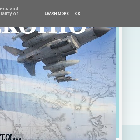
ress and
ality of
LEARN MORE
OK