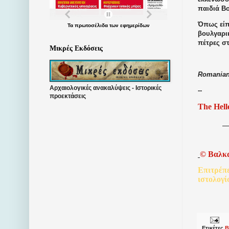
παιδιά Β
Όπως είπ
Τα
πρωτοσέλιδα
των
εφημερίδων
βουλγαρικ
πέτρες στ
Μικρές Εκδόσεις
Romanian
Αρχαιολογικές ανακαλύψεις - Ιστορικές
--
προεκτάσεις
The Hell
©
Βαλκ
Επιτρέπ
ιστολογί
Ετικέτες
Β