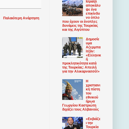
Ισραήλ
αποκάλυ
ψε ένα
επικίνδυ
νο όπλο
Παλαιότερη Ανάρτηση
που έχουν οι ένοπλες
δυνάμεις της Τουρκίας
και της Αιγύπτου
Δημοσίε
υμα
Αζερμπα
ϊτζάν:
«Ελληνικ
ή
προκλητικότητα κατά
της Τουρκίας: Απειλή
για την Αλικαρνασσό!»
Η
χριστιανι
κή πίστη
του
εθνικού
ήρωα
Γεωργίου Καστριώτη
διχάζει τους Αλβανούς
«Εκβιάζε
ι την
Τουρκία