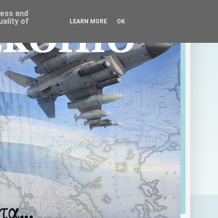
ress and
ality of
LEARN MORE
OK