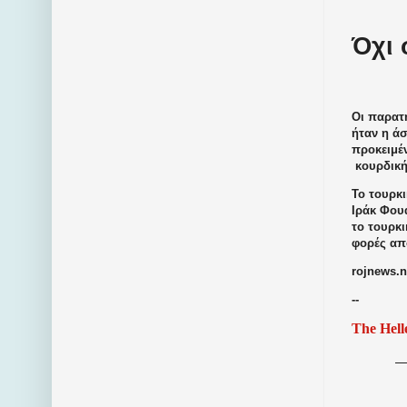
Όχι 
Οι παρατ
ήταν η άσ
προκειμέ
κουρδική
Το τουρκι
Ιράκ Φουά
το τουρκι
φορές από
rojnews.
--
The Hell