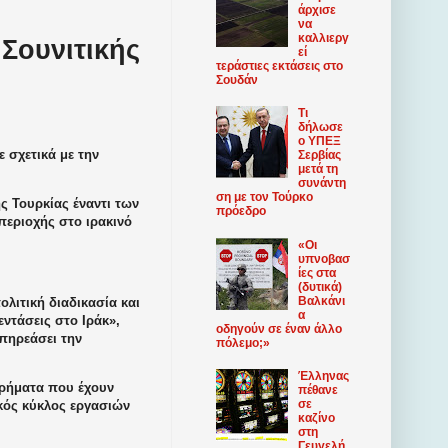
άρχισε
να
καλλιεργ
 Σουνιτικής
εί
τεράστιες εκτάσεις στο
Σουδάν
Τι
δήλωσε
ο ΥΠΕΞ
 σχετικά με την
Σερβίας
μετά τη
συνάντη
ση με τον Τούρκο
ς Τουρκίας έναντι των
πρόεδρο
περιοχής στο ιρακινό
«Οι
υπνοβασ
ίες στα
(δυτικά)
Βαλκάνι
ολιτική διαδικασία και
α
ντάσεις στο Ιράκ»,
οδηγούν σε έναν άλλο
επηρεάσει την
πόλεμο;»
Έλληνας
χρήματα που έχουν
πέθανε
σε
κός κύκλος εργασιών
καζίνο
στη
Γευγελή