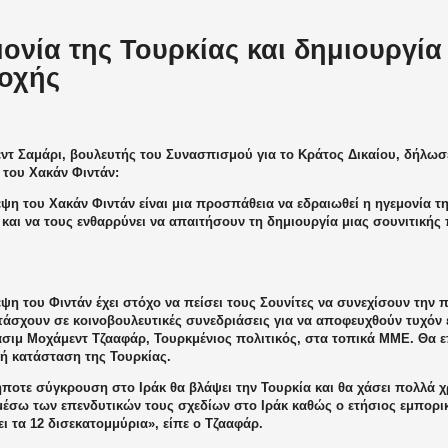
ονία της Τουρκίας και δημιουργία
οχής
ντ Σαμάρι, βουλευτής του Συνασπισμού για το Κράτος Δικαίου, δήλωσε
 του Χακάν Φιντάν:
ψη του Χακάν Φιντάν είναι μια προσπάθεια να εδραιωθεί η ηγεμονία τη
και να τους ενθαρρύνει να απαιτήσουν τη δημιουργία μιας σουνιτικής 
ψη του Φιντάν έχει στόχο να πείσει τους Σουνίτες να συνεχίσουν την π
άσχουν σε κοινοβουλευτικές συνεδριάσεις για να αποφευχθούν τυχόν ε
ζάσιμ Μοχάμεντ Τζααφάρ, Τουρκμένιος πολιτικός, στα τοπικά ΜΜΕ. Θα 
κή κατάσταση της Τουρκίας.
ποτε σύγκρουση στο Ιράκ θα βλάψει την Τουρκία και θα χάσει πολλά 
 μέσω των επενδυτικών τους σχεδίων στο Ιράκ καθώς ο ετήσιος εμπορι
ει τα 12 δισεκατομμύρια», είπε ο Τζααφάρ.