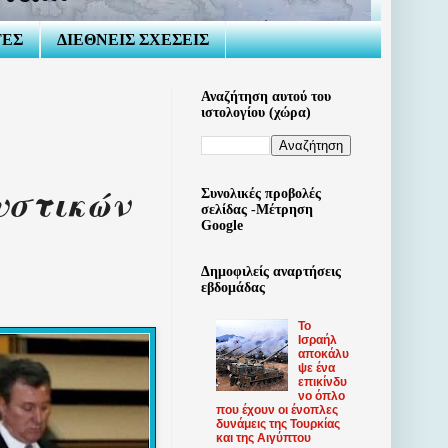
ΤΕΣ
ΔΙΕΘΝΕΙΣ ΣΧΕΣΕΙΣ
Αναζήτηση αυτού του
ιστολογίου (χώρα)
υστικών
Συνολικές προβολές
σελίδας -Μέτρηση
Google
Δημοφιλείς αναρτήσεις
εβδομάδας
Το
Ισραήλ
αποκάλυ
ψε ένα
επικίνδυ
νο όπλο
που έχουν οι ένοπλες
δυνάμεις της Τουρκίας
και της Αιγύπτου