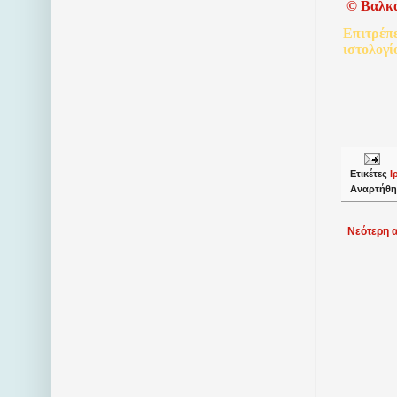
©
Βαλκ
Επιτρέπ
ιστολογί
Ετικέτες
Ι
Αναρτήθη
Νεότερη 