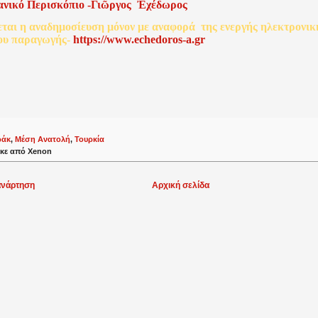
ανικό
Περισκόπιο
-
Γιῶργος
Ἐχέδωρος
εται
η
αναδημοσίευση
μόνον
με
αναφορά
της
ενεργής
ηλεκτρονικ
ου
παραγωγής
-
http
s
://www.echedoros-a.gr
ράκ
,
Μέση Ανατολή
,
Τουρκία
κε από
Xenon
ανάρτηση
Αρχική σελίδα