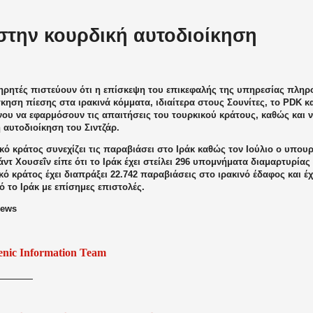
στην κουρδική αυτοδιοίκηση
ηρητές πιστεύουν ότι η επίσκεψη του επικεφαλής της υπηρεσίας πληρ
κηση πίεσης στα ιρακινά κόμματα, ιδιαίτερα στους Σουνίτες, το PDK κ
νου να εφαρμόσουν τις απαιτήσεις του τουρκικού κράτους, καθώς και ν
 αυτοδιοίκηση του Σιντζάρ.
κό κράτος συνεχίζει τις παραβιάσει στο Ιράκ καθώς τον Ιούλιο ο υπο
ντ Χουσεΐν είπε ότι το Ιράκ έχει στείλει 296 υπομνήματα διαμαρτυρίας 
κό κράτος έχει διαπράξει 22.742 παραβιάσεις στο ιρακινό έδαφος και έ
 το Ιράκ με επίσημες επιστολές.
news
enic Information Team