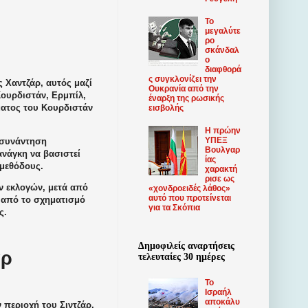
Το
μεγαλύτε
ρο
σκάνδαλ
ο
διαφθορά
ς συγκλονίζει την
ς Χαντζάρ, αυτός μαζί
Ουκρανία από την
ουρδιστάν, Ερμπίλ,
έναρξη της ρωσικής
ματος του Κουρδιστάν
εισβολής
Η πρώην
ΥΠΕΞ
 συνάντηση
Βουλγαρ
ανάγκη να βασιστεί
ίας
 μεθόδους.
χαρακτή
ρισε ως
ν εκλογών, μετά από
«χονδροειδές λάθος»
αυτό που προτείνεται
 από το σχηματισμό
για τα Σκόπια
ς.
Δημοφιλείς αναρτήσεις
άρ
τελευταίες 30 ημέρες
Το
Ισραήλ
αποκάλυ
περιοχή του Σιντζάρ,