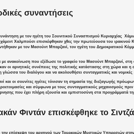
δικές συναντήσεις
συνάντηση με τον ηγέτη του Σουνιτικού Συνασπισμού Κυριαρχίας
Χάμι
οχάμεντ Χαλμπούσι επισκέφθηκαν χθες την πρωτεύουσα του ιρακινού Κ
ντήθηκαν με τον Μασούντ Μπαρζανί, τον ηγέτη του Δημοκρατικού Κόμ
 με ανακοίνωση που εξέδωσε το γραφείο του Μασούντ Μπαρζανί, στη
αν οι αρνητικές συνέπειες της πολιτικής κατάστασης στη χώρα και η 
η γλώσσα του διαλόγου και να ακολουθήσει συνταγματικές και νομικές
νί και οι σουνίτες ηγέτες τόνισαν τη σημασία της διεξαγωγής πρόωρω
προετοιμασίες και σύμφωνα με τους συνταγματικούς μηχανισμούς πριν
έρνησης που έχει πλήρη εξουσία και εμπιστοσύνη στα προγράμματά τη
ακάν Φιντάν επισκέφθηκε το Σιντζ
 την επίσκεψη του αρχηγού των Τουρκικών Μυστικών Υπηρεσιών στην 