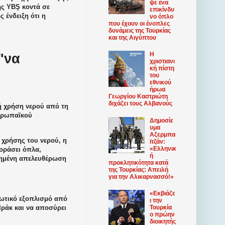
ψε ένα
ς YBŞ κοντά σε
επικίνδυ
 ένδειξη ότι η
νο όπλο
που έχουν οι ένοπλες
δυνάμεις της Τουρκίας
και της Αιγύπτου
Η
"να
χριστιανι
κή πίστη
του
εθνικού
ήρωα
Γεωργίου Καστριώτη
διχάζει τους Αλβανούς
νή χρήση νερού από τη
Ευρωπαϊκού
Δημοσίε
υμα
Αζερμπα
 χρήσης του νερού, η
ϊτζάν:
«Ελληνικ
γοράσει όπλα,
ή
ξημένη απελευθέρωση
προκλητικότητα κατά
της Τουρκίας: Απειλή
για την Αλικαρνασσό!»
«Εκβιάζε
τιωτικό εξοπλισμό από
ι την
Τουρκία
Ιράκ και να αποσύρει
ο πρώην
διοικητής