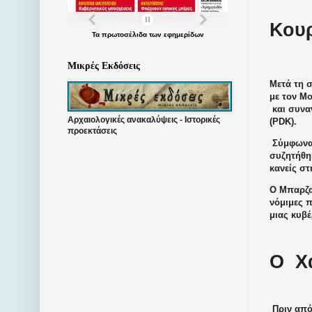
Κουρ
Τα
πρωτοσέλιδα
των
εφημερίδων
Μικρές Εκδόσεις
Μετά τη 
με τον Μ
και συνα
Αρχαιολογικές ανακαλύψεις - Ιστορικές
(PDK).
προεκτάσεις
Σύμφωνα
συζητήθηκ
κανείς στ
Ο Μπαρζα
νόμιμες 
μιας κυβ
Ο
Χ
Πριν από