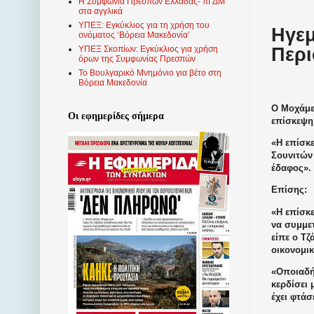
Η Συμφωνία Πρεσπών Ελλάδας- πΓΔΜ
στα αγγλικά
ΥΠΕΞ: Εγκύκλιος για τη χρήση του
Ηγεμ
ονόματος ‘Βόρεια Μακεδονία’
Περι
ΥΠΕΞ Σκοπίων: Εγκύκλιος για χρήση
όρων της Συμφωνίας Πρεσπών
Το Βουλγαρικό Μνημόνιο για βέτο στη
Βόρεια Μακεδονία
Ο Μοχάμε
Οι εφημερίδες σήμερα
επίσκεψη
«Η επίσκε
Σουνιτών 
έδαφος».
Επίσης:
«Η επίσκε
να συμμετ
είπε ο Τ
οικονομι
«Οποιαδή
κερδίσει
έχει φτάσ