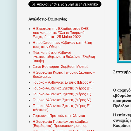
Αναλύσεις-Συμφωνίες
Η Επιστολή της Ελλάδας στον ΟΗΕ
που Απορρίπτει Όλα τα Τουρκικά
Επιχειρήματα - 25 Μαΐου 2022
Η προέλευση των Αλβανών και η θέση
τους στην Οθωμα...
Πώς και πότε οι Αλβανοί
εγκαταστάθηκαν στα Βαλκάνια- Σλαβική
άποψη
Στενά Βοσπόρου- Σύμβαση Μοντρέ
Σεπτέμβρι
Η Συμφωνία Καλής Γειτονίας Σκοπίων –
Βουλγαρίας
Τουρκο – Αλβανικές Σχέσεις (Mέρος Α΄)
Τουρκο-Αλβανικές Σχέσεις (Μέρος Β΄)
Ο αρχηγό
Τουρκο-Αλβανικές Σχέσεις (Μέρος Γ΄)
εβδομάδα
Τουρκο-Αλβανικές Σχέσεις (Μέρος Δ΄)
ορισμένο
Πρόεδρο 
Τουρκο-Αλβανικές Σχέσεις (Μέρος Ε΄-
τελευταίο)
Η επίσκεψ
Συμφωνία Πρεσπών στα ελληνικά
συνεχείς 
Η Συμφωνία Πρεσπών στα σλαβικά
Κουρδιστ
(Βαρδαρικά)-Преспански договор