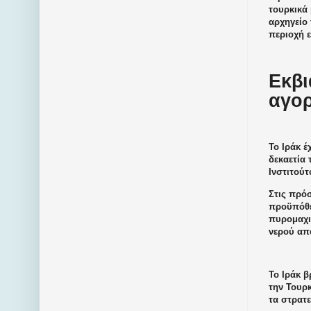
τουρκικά
αρχηγείο 
περιοχή ε
Εκβι
αγορ
Το Ιράκ έ
δεκαετία
Ινστιτούτ
Στις πρόσ
προϋπόθεσ
πυρομαχι
νερού απ
Το Ιράκ β
την Τουρ
τα στρατ