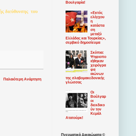
Βουλγαρία!
ής
διεύθυνσης
του
«Εκτός
ελέγχου
η
κατάστα
ση
μεταξύ
Ελλάδας και Τουρκίας»,
σερβικό δημοσίευμα
Σκόπια:
Ψηφιοπο
ιήθηκαν
χειρόγρα
φα
αιώνων
της σλαβομακεδονικής
Παλαιότερη Ανάρτηση
γλώσσας
Οι
Βούλγαρ
οι
διεκδικο
ύν τον
Κεμάλ
Ατατούρκ!
Πνευματικά Δικαιώματα ©