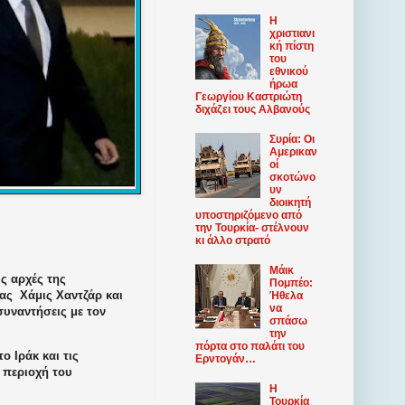
Η
χριστιανι
κή πίστη
του
εθνικού
ήρωα
Γεωργίου Καστριώτη
διχάζει τους Αλβανούς
Συρία: Οι
Αμερικαν
οί
σκοτώνο
υν
διοικητή
υποστηριζόμενο από
την Τουρκία- στέλνουν
κι άλλο στρατό
Μάικ
ς αρχές της
Πομπέο:
ίας
Χάμις Χαντζάρ και
Ήθελα
να
συναντήσεις με τον
σπάσω
την
πόρτα στο παλάτι του
ο Ιράκ και τις
Ερντογάν…
ν περιοχή του
Η
Τουρκία