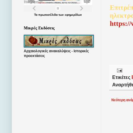
Επιτρέπ
ηλεκτρ
Τα
πρωτοσέλιδα
των
εφημερίδων
http
s
:/
Μικρές Εκδόσεις
Αρχαιολογικές ανακαλύψεις - Ιστορικές
προεκτάσεις
Ετικέτες
Αναρτήθ
Νεότερη ανά