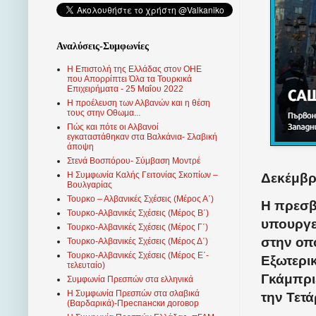
Αναλύσεις-Συμφωνίες
Η Επιστολή της Ελλάδας στον ΟΗΕ
που Απορρίπτει Όλα τα Τουρκικά
Επιχειρήματα - 25 Μαΐου 2022
Η προέλευση των Αλβανών και η θέση
τους στην Οθωμα...
Πώς και πότε οι Αλβανοί
εγκαταστάθηκαν στα Βαλκάνια- Σλαβική
άποψη
Στενά Βοσπόρου- Σύμβαση Μοντρέ
Η Συμφωνία Καλής Γειτονίας Σκοπίων –
Δεκέμβρι
Βουλγαρίας
Τουρκο – Αλβανικές Σχέσεις (Mέρος Α΄)
Η πρεσβ
Τουρκο-Αλβανικές Σχέσεις (Μέρος Β΄)
υπουργε
Τουρκο-Αλβανικές Σχέσεις (Μέρος Γ΄)
στην οπ
Τουρκο-Αλβανικές Σχέσεις (Μέρος Δ΄)
Τουρκο-Αλβανικές Σχέσεις (Μέρος Ε΄-
Εξωτερικ
τελευταίο)
Γκάμπρι
Συμφωνία Πρεσπών στα ελληνικά
Η Συμφωνία Πρεσπών στα σλαβικά
την Τετά
(Βαρδαρικά)-Преспански договор