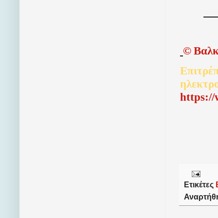
©
Βαλκ
Επιτρέπ
ηλεκτρ
http
s
:/
Ετικέτες
Αναρτήθ