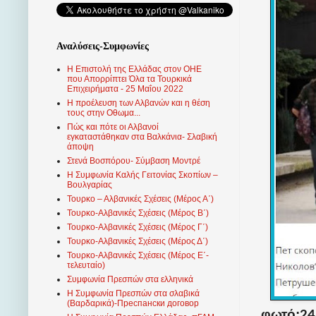
Αναλύσεις-Συμφωνίες
Η Επιστολή της Ελλάδας στον ΟΗΕ
που Απορρίπτει Όλα τα Τουρκικά
Επιχειρήματα - 25 Μαΐου 2022
Η προέλευση των Αλβανών και η θέση
τους στην Οθωμα...
Πώς και πότε οι Αλβανοί
εγκαταστάθηκαν στα Βαλκάνια- Σλαβική
άποψη
Στενά Βοσπόρου- Σύμβαση Μοντρέ
Η Συμφωνία Καλής Γειτονίας Σκοπίων –
Βουλγαρίας
Τουρκο – Αλβανικές Σχέσεις (Mέρος Α΄)
Τουρκο-Αλβανικές Σχέσεις (Μέρος Β΄)
Τουρκο-Αλβανικές Σχέσεις (Μέρος Γ΄)
Τουρκο-Αλβανικές Σχέσεις (Μέρος Δ΄)
Τουρκο-Αλβανικές Σχέσεις (Μέρος Ε΄-
τελευταίο)
Συμφωνία Πρεσπών στα ελληνικά
Η Συμφωνία Πρεσπών στα σλαβικά
(Βαρδαρικά)-Преспански договор
φωτό:
24