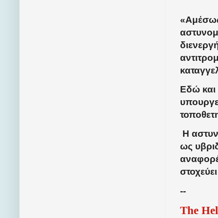
«
Αμέσως
αστυνομ
διενεργ
αντιτρομ
καταγγε
Εδώ και 
υπουργεί
τοποθετ
Η αστυν
ως υβριδ
αναφορέ
στοχεύε
--
The Hel