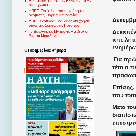
Η Συμφωνία Πρεσπών Ελλάδας- πΓΔΜ
στα αγγλικά
ΥΠΕΞ: Εγκύκλιος για τη χρήση του
ονόματος ‘Βόρεια Μακεδονία’
Δεκέμβρι
ΥΠΕΞ Σκοπίων: Εγκύκλιος για χρήση
όρων της Συμφωνίας Πρεσπών
Δεκαπέ
Το Βουλγαρικό Μνημόνιο για βέτο στη
Βόρεια Μακεδονία
απειλητ
ενημέρω
Οι εφημερίδες σήμερα
Για πρώ
τέτοιο π
προσωπ
Επίσης,
που τοπο
Μετά το
διαπίστω
επέστρε