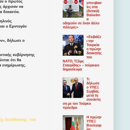
ταν ο πρώτος
υπνοβασ
ς άρχισαν να
ίες στα
(δυτικά)
α δεκαετία.
Βαλκάνι
α
ηλινός
οδηγούν σε έναν άλλο
και ο Ερντογάν
πόλεμο;»
«Εκβιάζε
ών», δήλωσε ο
ι την
Τουρκία
ο πρώην
διοικητής
ευτικής κυβέρνησης
του
νται ότι θα
ΝΑΤΟ, Τζέιμς
α ενημέρωσης.
Σταυρίδης» – τούρκικο
δημοσίευμα
Τι
δήλωσε
ο ΥΠΕΞ
Σερβίας
μετά τη
συνάντη
ση με τον Τούρκο
πρόεδρο
Η πρώην
ής
διεύθυνσης
του
ΥΠΕΞ
Βουλγαρ
ίας