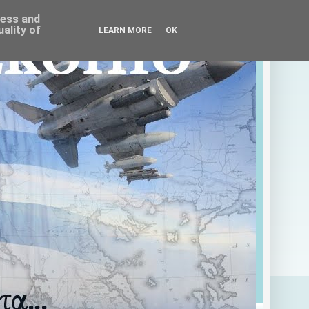
ress and
ality of
LEARN MORE
OK