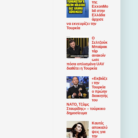
της
ExxonMo
bil στην
Ελλάδα
άρχισε
να εκνευρίζει την
Τουρκία
Ο
Σελτζούκ
Μπαϊρακ
τάρ
ανακοίν
ωσε
πόσα οπλισμένα UAV
διαθέτει η Τουρκία
«Εκβιάζε
ι την
Τουρκία
ο πρώην
διοικητής
του
ΝΑΤΟ, Τζέιμς
Σταυρίδης» – τούρκικο
δημοσίευμα
Καυτές
αποκαλύ
ψεις για
την