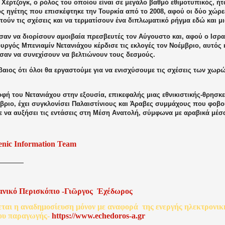
 Χέρτζογκ, ο ρόλος του οποίου είναι σε μεγάλο βαθμό εθιμοτυπικός, ή
ς ηγέτης που επισκέφτηκε την Τουρκία από το 2008, αφού οι δύο χώρε
ούν τις σχέσεις και να τερματίσουν ένα διπλωματικό ρήγμα εδώ και μι
αν να διορίσουν αμοιβαία πρεσβευτές τον Αύγουστο και, αφού ο Ισρα
ργός Μπενιαμίν Νετανιάχου κέρδισε τις εκλογές τον Νοέμβριο, αυτός 
αν να συνεχίσουν να βελτιώνουν τους δεσμούς.
βαιος ότι όλοι θα εργαστούμε για να ενισχύσουμε τις σχέσεις των χωρ
.
φή του Νετανιάχου στην εξουσία, επικεφαλής μιας εθνικιστικής-θρησκ
βριο, έχει συγκλονίσει Παλαιστίνιους και Άραβες συμμάχους που φοβού
 να αυξήσει τις εντάσεις στη Μέση Ανατολή, σύμφωνα με αραβικά μέσ
enic Information Team
ανικό
Περισκόπιο
-
Γιῶργος
Ἐχέδωρος
εται
η
αναδημοσίευση
μόνον
με
αναφορά
της
ενεργής
ηλεκτρονικ
ου
παραγωγής
-
http
s
://www.echedoros-a.gr