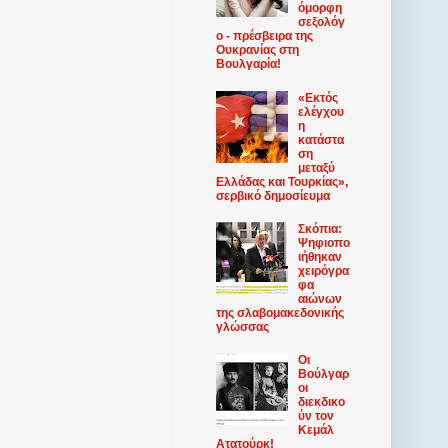
όμορφη
σεξολόγ
ο - πρέσβειρα της
Ουκρανίας στη
Βουλγαρία!
«Εκτός
ελέγχου
η
κατάστα
ση
μεταξύ
Ελλάδας και Τουρκίας»,
σερβικό δημοσίευμα
Σκόπια:
Ψηφιοπο
ιήθηκαν
χειρόγρα
φα
αιώνων
της σλαβομακεδονικής
γλώσσας
Οι
Βούλγαρ
οι
διεκδικο
ύν τον
Κεμάλ
Ατατούρκ!