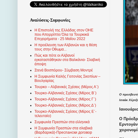
Αναλύσεις-Συμφωνίες
Η Επιστολή της Ελλάδας στον ΟΗΕ
που Απορρίπτει Όλα τα Τουρκικά
Επιχειρήματα - 25 Μαΐου 2022
Η προέλευση των Αλβανών και η θέση
τους στην Οθωμα...
Πώς και πότε οι Αλβανοί
εγκαταστάθηκαν στα Βαλκάνια- Σλαβική
άποψη
Στενά Βοσπόρου- Σύμβαση Μοντρέ
Η Συμφωνία Καλής Γειτονίας Σκοπίων –
Βουλγαρίας
Τουρκο – Αλβανικές Σχέσεις (Mέρος Α΄)
Τουρκο-Αλβανικές Σχέσεις (Μέρος Β΄)
Ο πρεσβευτή
Τουρκο-Αλβανικές Σχέσεις (Μέρος Γ΄)
Ισαάκ Χέρτζ
Τουρκο-Αλβανικές Σχέσεις (Μέρος Δ΄)
Ιανουάριο
Τουρκο-Αλβανικές Σχέσεις (Μέρος Ε΄-
τελευταίο)
Ο Πρόεδρ
Συμφωνία Πρεσπών στα ελληνικά
Ερντογάν
Η Συμφωνία Πρεσπών στα σλαβικά
χειρονομ
(Βαρδαρικά)-Преспански договор