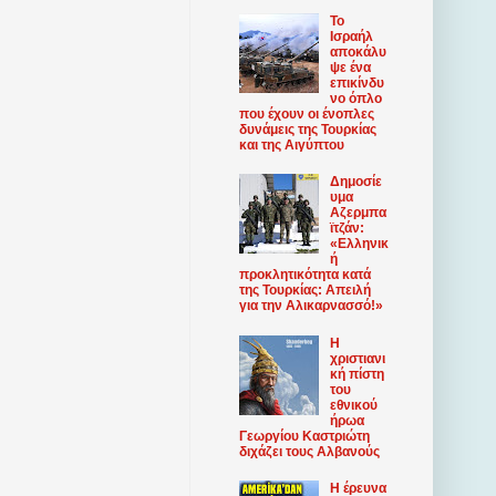
Το
Ισραήλ
αποκάλυ
ψε ένα
επικίνδυ
νο όπλο
που έχουν οι ένοπλες
δυνάμεις της Τουρκίας
και της Αιγύπτου
Δημοσίε
υμα
Αζερμπα
ϊτζάν:
«Ελληνικ
ή
προκλητικότητα κατά
της Τουρκίας: Απειλή
για την Αλικαρνασσό!»
Η
χριστιανι
κή πίστη
του
εθνικού
ήρωα
Γεωργίου Καστριώτη
διχάζει τους Αλβανούς
Η έρευνα