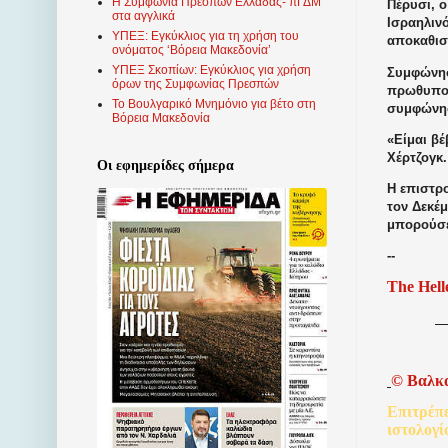
Η Συμφωνία Πρεσπών Ελλάδας- πΓΔΜ
Πέρυσι, ο
στα αγγλικά
Ισραηλινό
ΥΠΕΞ: Εγκύκλιος για τη χρήση του
αποκαθιστ
ονόματος ‘Βόρεια Μακεδονία’
ΥΠΕΞ Σκοπίων: Εγκύκλιος για χρήση
Συμφώνησ
όρων της Συμφωνίας Πρεσπών
πρωθυπου
Το Βουλγαρικό Μνημόνιο για βέτο στη
συμφώνησ
Βόρεια Μακεδονία
«Είμαι βέ
Χέρτζογκ
Οι εφημερίδες σήμερα
Η επιστρο
τον Δεκέμ
μπορούσε
--
The Hell
©
Βαλκ
Επιτρέπ
ιστολογί