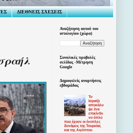
ΤΕΣ
ΔΙΕΘΝΕΙΣ ΣΧΕΣΕΙΣ
Αναζήτηση αυτού του
ιστολογίου (χώρα)
Ισραήλ
Συνολικές προβολές
σελίδας -Μέτρηση
Google
Δημοφιλείς αναρτήσεις
εβδομάδας
Το
Ισραήλ
αποκάλυ
ψε ένα
επικίνδυ
νο όπλο
που έχουν οι ένοπλες
δυνάμεις της Τουρκίας
και της Αιγύπτου