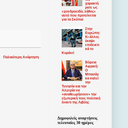
χαρακτή
ρισε ως
«χονδροειδές λάθος»
αυτό που προτείνεται
για τα Σκόπια
Στην
Ευρώπη:
Κι άλλος
έκαψε
επιδεικτι
κά το
Κοράνι!
Παλαιότερη Ανάρτηση
Βόρεια
Αφρική:
Ο
Μπασάγ
κα καλεί
την
Τυνησία και την
Αλγερία να
«αναθεωρήσουν» την
εξωτερική τους πολιτική
έναντι της Λιβύης
Δημοφιλείς αναρτήσεις
τελευταίες 30 ημέρες