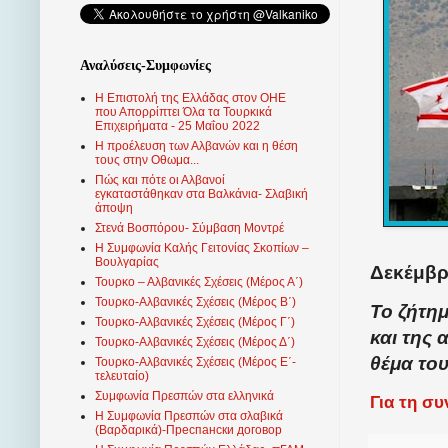
Αναλύσεις-Συμφωνίες
Η Επιστολή της Ελλάδας στον ΟΗΕ
που Απορρίπτει Όλα τα Τουρκικά
Επιχειρήματα - 25 Μαΐου 2022
Η προέλευση των Αλβανών και η θέση
τους στην Οθωμα...
Πώς και πότε οι Αλβανοί
εγκαταστάθηκαν στα Βαλκάνια- Σλαβική
άποψη
Στενά Βοσπόρου- Σύμβαση Μοντρέ
Η Συμφωνία Καλής Γειτονίας Σκοπίων –
Βουλγαρίας
Δεκέμβρι
Τουρκο – Αλβανικές Σχέσεις (Mέρος Α΄)
Τουρκο-Αλβανικές Σχέσεις (Μέρος Β΄)
Το ζήτη
Τουρκο-Αλβανικές Σχέσεις (Μέρος Γ΄)
και της
Τουρκο-Αλβανικές Σχέσεις (Μέρος Δ΄)
θέμα το
Τουρκο-Αλβανικές Σχέσεις (Μέρος Ε΄-
τελευταίο)
Συμφωνία Πρεσπών στα ελληνικά
Για τη σ
Η Συμφωνία Πρεσπών στα σλαβικά
(Βαρδαρικά)-Преспански договор