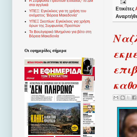
Η Συμφωνία Πρεσπών Ελλάδας- πΓΔΜ
στα αγγλικά
Ετικέτες
ΥΠΕΞ: Εγκύκλιος για τη χρήση του
ονόματος ‘Βόρεια Μακεδονία’
Αναρτήθ
ΥΠΕΞ Σκοπίων: Εγκύκλιος για χρήση
όρων της Συμφωνίας Πρεσπών
Το Βουλγαρικό Μνημόνιο για βέτο στη
Ναζ
Βόρεια Μακεδονία
εκμε
Οι εφημερίδες σήμερα
επι
καθ