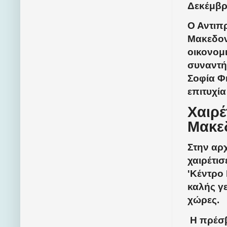
Δεκέμβρι
Ο Αντιπ
Μακεδονί
οικονομι
συναντή
Σοφία Φ
επιτυχία
Χαιρέ
Μακε
Στην αρ
χαιρέτισ
'Κέντρο
καλής γ
χώρες.
Η πρέσβ