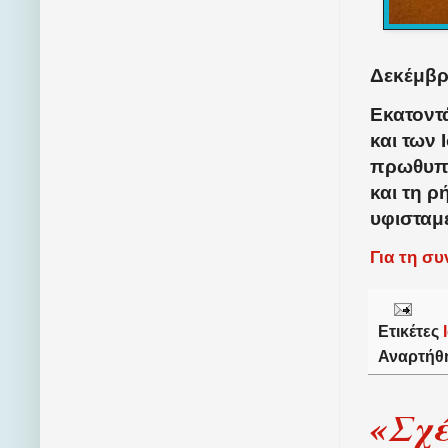
Δεκέμβρι
Εκατοντ
και των
πρωθυπο
και τη ρ
υφισταμ
Για τη σ
Ετικέτες
Αναρτήθ
«Σχέ