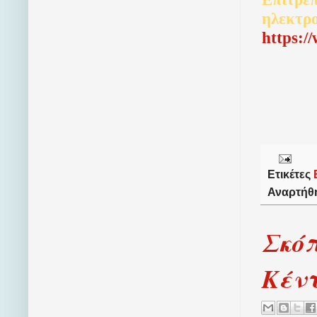
ηλεκτρ
http
s
:/
Ετικέτες
Αναρτήθ
Σκόπ
Κέν