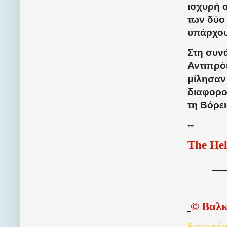
ισχυρή 
των δύο
υπάρχου
Στη συν
Αντιπρό
μίλησαν 
διαφορο
τη Βόρε
--
The Hel
©
Βαλκ
Επιτρέπ