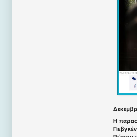
Δεκέμβρι
Η παρασ
Γιεβγκέν
Ρώσου π