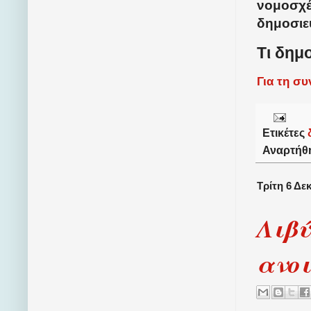
νομοσχέ
δημοσιε
Τι δημ
Για τη σ
Ετικέτες
Αναρτήθ
Τρίτη 6 Δε
Λιβύ
ανο