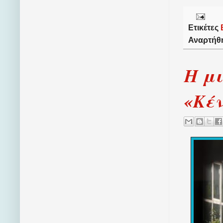
Ετικέτες
Αναρτήθ
Η μι
«Κέν