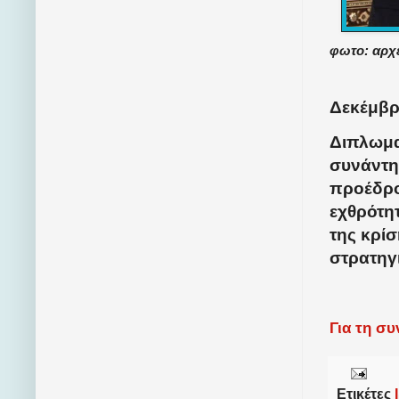
φωτο: αρχ
Δεκέμβρι
Διπλωμα
συνάντη
προέδρο
εχθρότη
της κρί
στρατηγι
Για τη σ
Ετικέτες