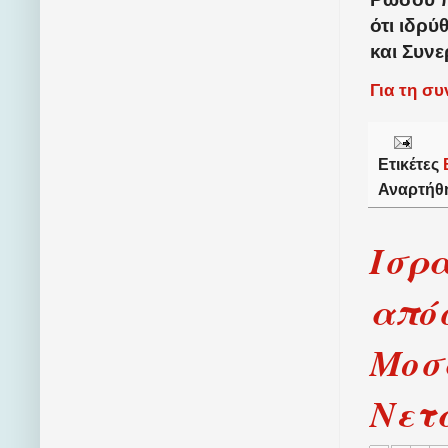
ότι ιδρύ
και Συνε
Για τη σ
Ετικέτες
Αναρτήθ
Ισρ
απόσ
Μοσ
Νετ