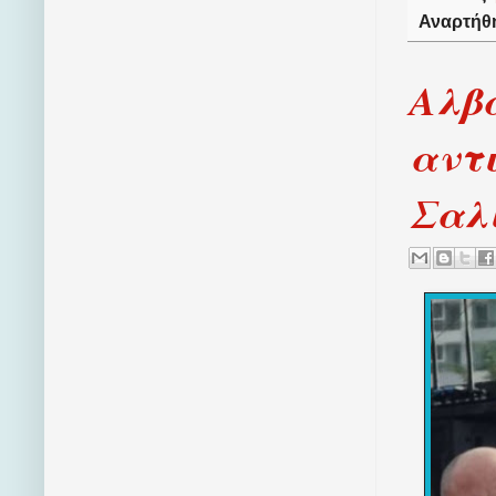
Αναρτήθ
Αλβα
αντι
Σαλ