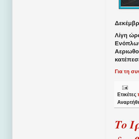
Δεκέμβρι
Λίγη ώρ
Ενόπλων
Αεριωθο
κατέπεσε
Για τη σ
Ετικέτες
Αναρτήθ
Το Ι