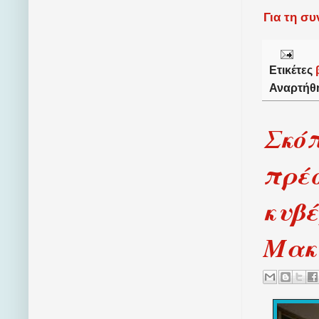
Για τη σ
Ετικέτες
Αναρτήθ
Σκόπ
πρέσ
κυβέ
Μακ