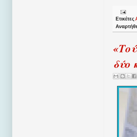
Ετικέτες
Αναρτήθ
«Τού
δύο 