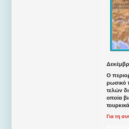
Δεκέμβρι
Ο περιο
ρωσικό π
τελών δι
οποία βι
τουρκικ
Για τη σ