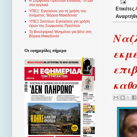
Η Συμφωνία Πρεσπών Ελλάδας- πΓΔΜ
στα αγγλικά
Ετικέτες
ΥΠΕΞ: Εγκύκλιος για τη χρήση του
ονόματος ‘Βόρεια Μακεδονία’
Αναρτήθ
ΥΠΕΞ Σκοπίων: Εγκύκλιος για χρήση
όρων της Συμφωνίας Πρεσπών
Το Βουλγαρικό Μνημόνιο για βέτο στη
Ναζ
Βόρεια Μακεδονία
εκμε
Οι εφημερίδες σήμερα
επι
καθ