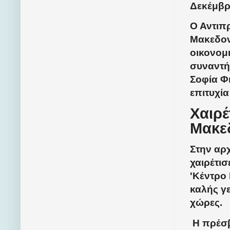
Δεκέμβρι
Ο Αντιπ
Μακεδονί
οικονομι
συναντή
Σοφία Φ
επιτυχία
Χαιρέ
Μακε
Στην αρ
χαιρέτισ
'Κέντρο
καλής γ
χώρες.
Η πρέσβ