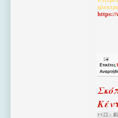
ηλεκτρ
http
s
:/
Ετικέτες
Αναρτήθ
Σκόπ
Κέν