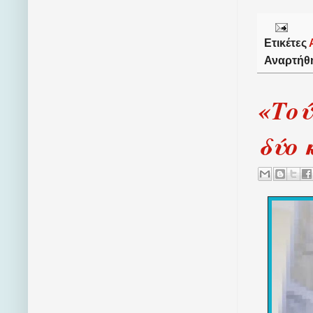
Ετικέτες
Αναρτήθ
«Τού
δύο 