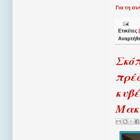
Για τη σ
Ετικέτες
Αναρτήθ
Σκόπ
πρέσ
κυβέ
Μακ