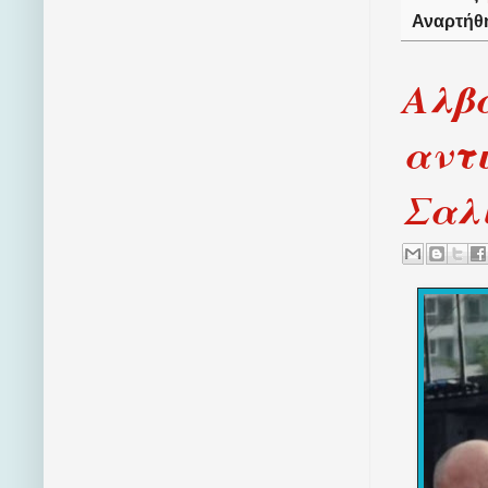
Αναρτήθ
Αλβα
αντι
Σαλ