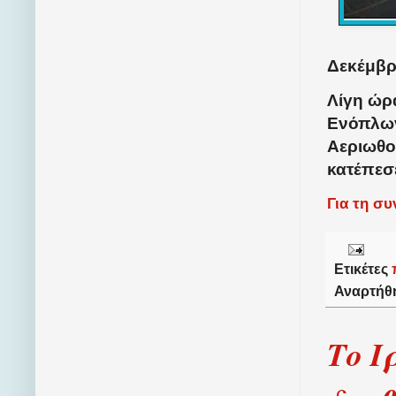
Δεκέμβρι
Λίγη ώρ
Ενόπλων
Αεριωθο
κατέπεσε
Για τη σ
Ετικέτες
Αναρτήθ
Το Ι