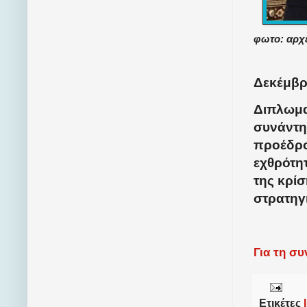
φωτο: αρχ
Δεκέμβρι
Διπλωμα
συνάντη
προέδρο
εχθρότη
της κρί
στρατηγι
Για τη σ
Ετικέτες