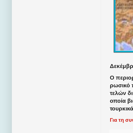
Δεκέμβρι
Ο περιο
ρωσικό π
τελών δι
οποία βι
τουρκικ
Για τη σ