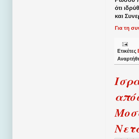
ότι ιδρύ
και Συνε
Για τη σ
Ετικέτες
Αναρτήθ
Ισρ
απόσ
Μοσ
Νετ