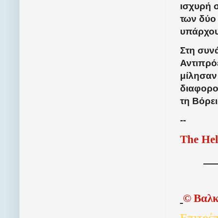
ισχυρή 
των δύο
υπάρχου
Στη συν
Αντιπρό
μίλησαν 
διαφορο
τη Βόρε
--
The Hel
©
Βαλκ
Επιτρέπ