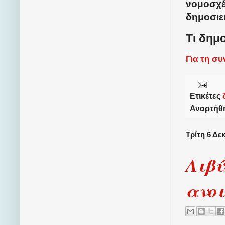
νομοσχέ
δημοσιε
Τι δημ
Για τη σ
Ετικέτες
Αναρτήθ
Τρίτη 6 Δε
Λιβύ
ανο