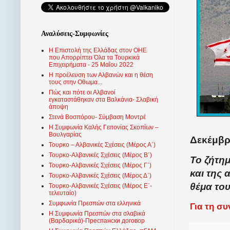
Αναλύσεις-Συμφωνίες
Η Επιστολή της Ελλάδας στον ΟΗΕ
που Απορρίπτει Όλα τα Τουρκικά
Επιχειρήματα - 25 Μαΐου 2022
Η προέλευση των Αλβανών και η θέση
τους στην Οθωμα...
Πώς και πότε οι Αλβανοί
εγκαταστάθηκαν στα Βαλκάνια- Σλαβική
άποψη
Στενά Βοσπόρου- Σύμβαση Μοντρέ
Η Συμφωνία Καλής Γειτονίας Σκοπίων –
Βουλγαρίας
Δεκέμβρι
Τουρκο – Αλβανικές Σχέσεις (Mέρος Α΄)
Τουρκο-Αλβανικές Σχέσεις (Μέρος Β΄)
Το ζήτη
Τουρκο-Αλβανικές Σχέσεις (Μέρος Γ΄)
και της
Τουρκο-Αλβανικές Σχέσεις (Μέρος Δ΄)
θέμα το
Τουρκο-Αλβανικές Σχέσεις (Μέρος Ε΄-
τελευταίο)
Συμφωνία Πρεσπών στα ελληνικά
Για τη σ
Η Συμφωνία Πρεσπών στα σλαβικά
(Βαρδαρικά)-Преспански договор