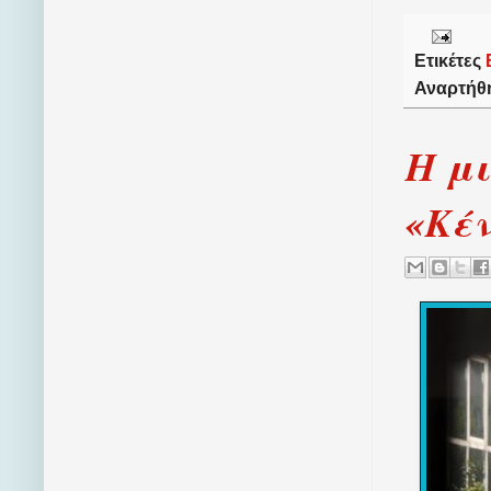
Ετικέτες
Αναρτήθ
Η μι
«Κέν