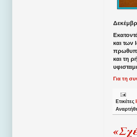
Δεκέμβρι
Εκατοντ
και των
πρωθυπο
και τη ρ
υφισταμ
Για τη σ
Ετικέτες
Αναρτήθ
«Σχέ