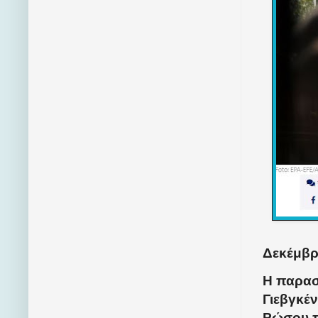
Δεκέμβρι
Η παρασ
Γιεβγκέν
Ρώσου π