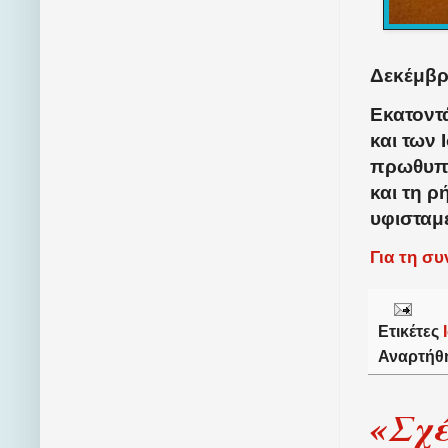
Δεκέμβρι
Εκατοντ
και των
πρωθυπο
και τη ρ
υφισταμ
Για τη σ
Ετικέτες
Αναρτήθ
«Σχέ