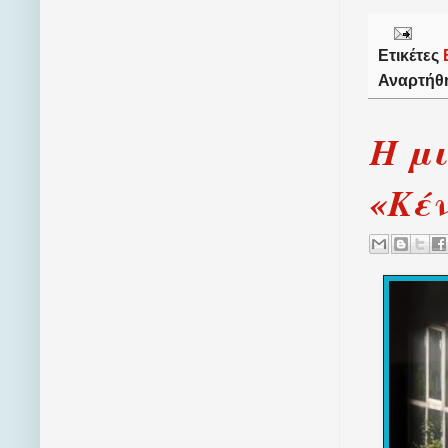
Ετικέτες
Αναρτήθ
Η μι
«Κέν