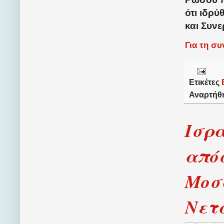
ότι ιδρύ
και Συνε
Για τη σ
Ετικέτες
Αναρτήθ
Ισρ
απόσ
Μοσ
Νετ