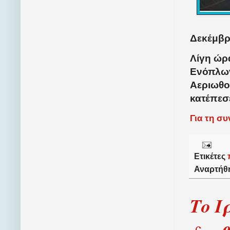
Δεκέμβρι
Λίγη ώρ
Ενόπλων
Αεριωθο
κατέπεσε
Για τη σ
Ετικέτες
Αναρτήθ
Το Ι