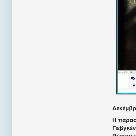
Δεκέμβρι
Η παρασ
Γιεβγκέν
Ρώσου π