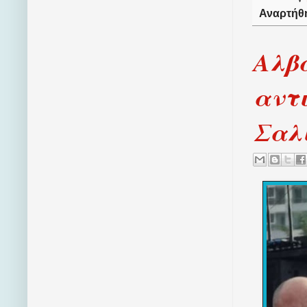
Αναρτήθ
Αλβα
αντι
Σαλ