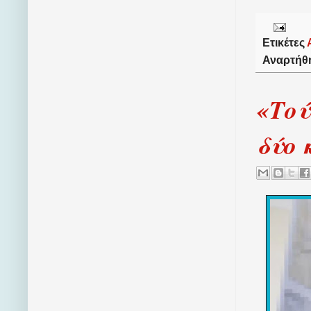
Ετικέτες
Αναρτήθ
«Τού
δύο 