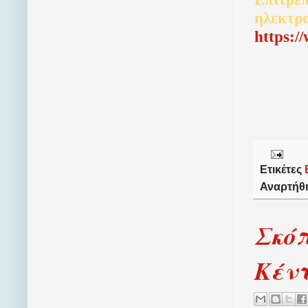
ηλεκτρ
http
s
:/
Ετικέτες
Αναρτήθ
Σκόπ
Κέν