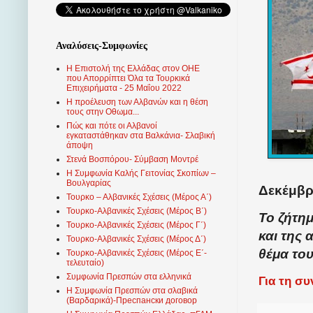
Αναλύσεις-Συμφωνίες
Η Επιστολή της Ελλάδας στον ΟΗΕ
που Απορρίπτει Όλα τα Τουρκικά
Επιχειρήματα - 25 Μαΐου 2022
Η προέλευση των Αλβανών και η θέση
τους στην Οθωμα...
Πώς και πότε οι Αλβανοί
εγκαταστάθηκαν στα Βαλκάνια- Σλαβική
άποψη
Στενά Βοσπόρου- Σύμβαση Μοντρέ
Η Συμφωνία Καλής Γειτονίας Σκοπίων –
Βουλγαρίας
Δεκέμβρι
Τουρκο – Αλβανικές Σχέσεις (Mέρος Α΄)
Τουρκο-Αλβανικές Σχέσεις (Μέρος Β΄)
Το ζήτη
Τουρκο-Αλβανικές Σχέσεις (Μέρος Γ΄)
και της
Τουρκο-Αλβανικές Σχέσεις (Μέρος Δ΄)
θέμα το
Τουρκο-Αλβανικές Σχέσεις (Μέρος Ε΄-
τελευταίο)
Συμφωνία Πρεσπών στα ελληνικά
Για τη σ
Η Συμφωνία Πρεσπών στα σλαβικά
(Βαρδαρικά)-Преспански договор