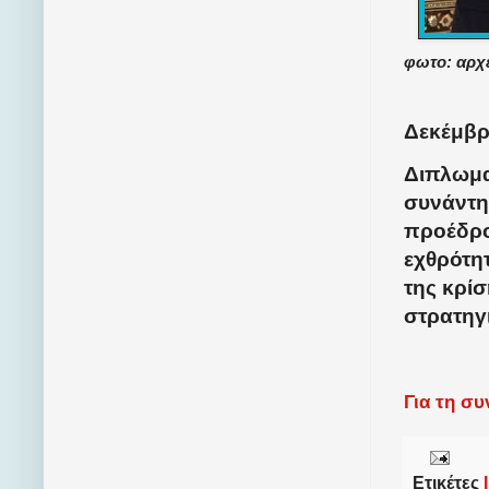
φωτο: αρχ
Δεκέμβρι
Διπλωμα
συνάντη
προέδρο
εχθρότη
της κρί
στρατηγι
Για τη σ
Ετικέτες