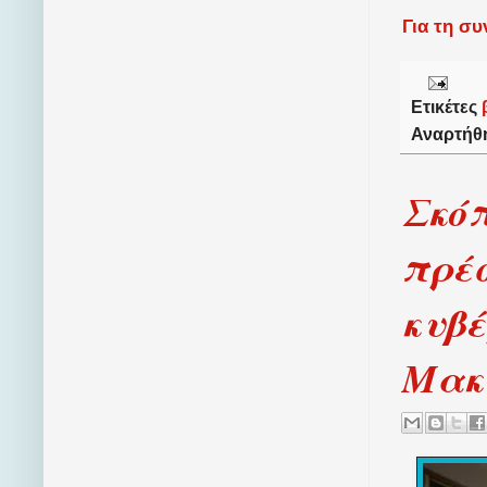
Για τη σ
Ετικέτες
Αναρτήθ
Σκόπ
πρέσ
κυβέ
Μακ