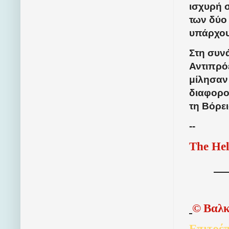
ισχυρή 
των δύο
υπάρχου
Στη συν
Αντιπρό
μίλησαν 
διαφορο
τη Βόρε
--
The Hel
©
Βαλκ
Επιτρέπ