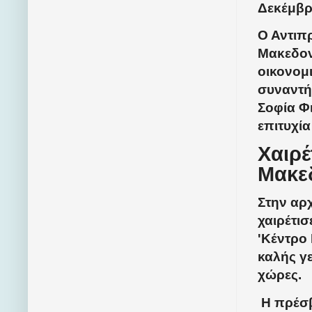
Δεκέμβρι
Ο Αντιπ
Μακεδονί
οικονομι
συναντή
Σοφία Φ
επιτυχία
Χαιρέ
Μακε
Στην αρ
χαιρέτισ
'Κέντρο
καλής γ
χώρες.
Η πρέσβ