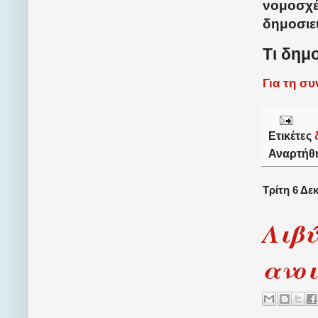
νομοσχέ
δημοσιε
Τι δημ
Για τη σ
Ετικέτες
Αναρτήθ
Τρίτη 6 Δε
Λιβύ
ανο