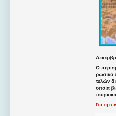
Δεκέμβρι
Ο περιο
ρωσικό π
τελών δι
οποία βι
τουρκικ
Για τη σ