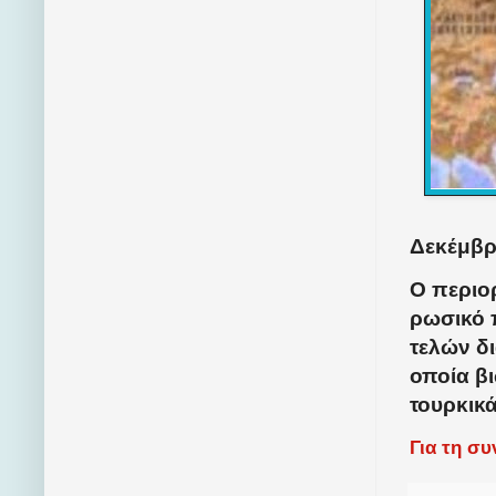
Δεκέμβρι
Ο περιο
ρωσικό π
τελών δι
οποία βι
τουρκικ
Για τη σ