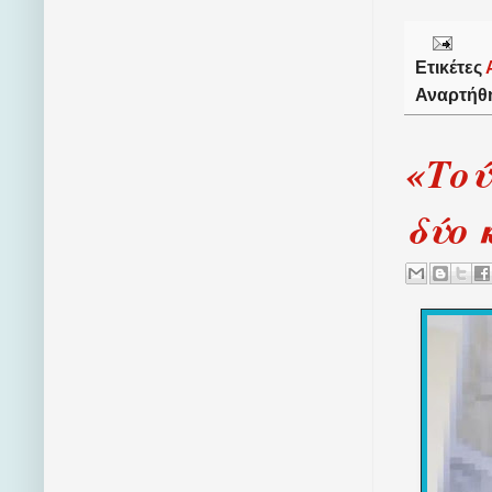
Ετικέτες
Αναρτήθ
«Τού
δύο 