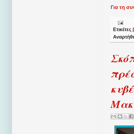
Για τη σ
Ετικέτες
Αναρτήθ
Σκόπ
πρέσ
κυβέ
Μακ