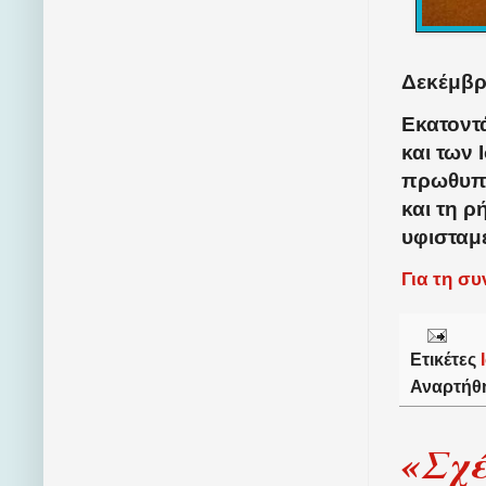
Δεκέμβρι
Εκατοντ
και των
πρωθυπο
και τη ρ
υφισταμ
Για τη σ
Ετικέτες
Αναρτήθ
«Σχέ