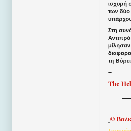
ισχυρή 
των δύο
υπάρχου
Στη συν
Αντιπρό
μίλησαν 
διαφορο
τη Βόρε
--
The Hel
©
Βαλκ
Επιτρέπ