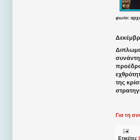
φωτο: αρχ
Δεκέμβρι
Διπλωμα
συνάντη
προέδρο
εχθρότη
της κρί
στρατηγι
Για τη σ
Ετικέτες