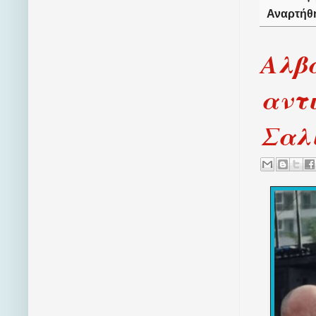
Αναρτήθ
Αλβα
αντι
Σαλ