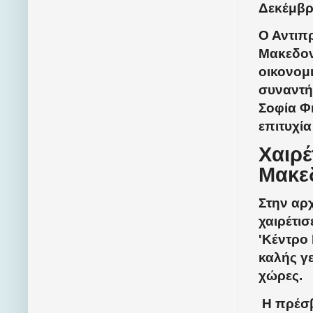
Δεκέμβρι
Ο Αντιπ
Μακεδονί
οικονομι
συναντή
Σοφία Φ
επιτυχία
Χαιρέ
Μακε
Στην αρ
χαιρέτισ
'Κέντρο
καλής γ
χώρες.
Η πρέσβ