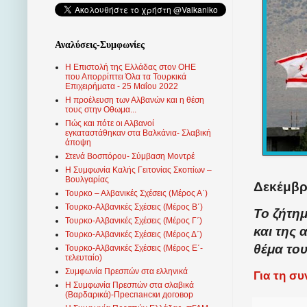
Αναλύσεις-Συμφωνίες
Η Επιστολή της Ελλάδας στον ΟΗΕ
που Απορρίπτει Όλα τα Τουρκικά
Επιχειρήματα - 25 Μαΐου 2022
Η προέλευση των Αλβανών και η θέση
τους στην Οθωμα...
Πώς και πότε οι Αλβανοί
εγκαταστάθηκαν στα Βαλκάνια- Σλαβική
άποψη
Στενά Βοσπόρου- Σύμβαση Μοντρέ
Η Συμφωνία Καλής Γειτονίας Σκοπίων –
Βουλγαρίας
Δεκέμβρι
Τουρκο – Αλβανικές Σχέσεις (Mέρος Α΄)
Τουρκο-Αλβανικές Σχέσεις (Μέρος Β΄)
Το ζήτη
Τουρκο-Αλβανικές Σχέσεις (Μέρος Γ΄)
και της
Τουρκο-Αλβανικές Σχέσεις (Μέρος Δ΄)
θέμα το
Τουρκο-Αλβανικές Σχέσεις (Μέρος Ε΄-
τελευταίο)
Συμφωνία Πρεσπών στα ελληνικά
Για τη σ
Η Συμφωνία Πρεσπών στα σλαβικά
(Βαρδαρικά)-Преспански договор