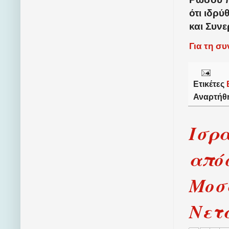
ότι ιδρύ
και Συνε
Για τη σ
Ετικέτες
Αναρτήθ
Ισρ
απόσ
Μοσ
Νετ