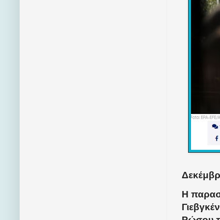
Δεκέμβρι
Η παρασ
Γιεβγκέν
Ρώσου π