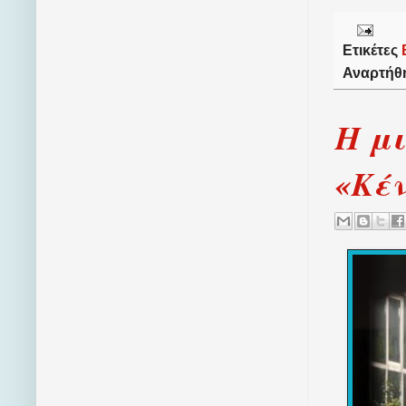
Ετικέτες
Αναρτήθ
Η μι
«Κέν