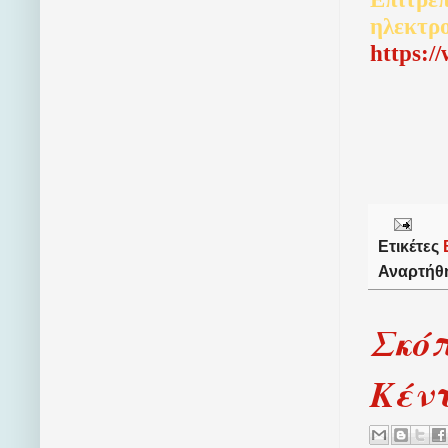
ηλεκτρ
http
s
:/
Ετικέτες
Αναρτήθ
Σκόπ
Κέν