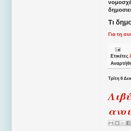
νομοσχέ
δημοσιε
Τι δημ
Για τη σ
Ετικέτες
Αναρτήθ
Τρίτη 6 Δε
Λιβύ
ανο