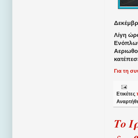
Δεκέμβρι
Λίγη ώρ
Ενόπλων
Αεριωθο
κατέπεσε
Για τη σ
Ετικέτες
Αναρτήθ
Το Ι