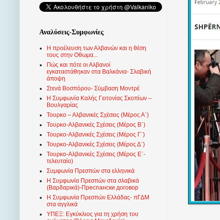
Αναλύσεις-Συμφωνίες
Η προέλευση των Αλβανών και η θέση
τους στην Οθωμα...
Πώς και πότε οι Αλβανοί
εγκαταστάθηκαν στα Βαλκάνια- Σλαβική
άποψη
Στενά Βοσπόρου- Σύμβαση Μοντρέ
Η Συμφωνία Καλής Γειτονίας Σκοπίων –
Βουλγαρίας
Τουρκο – Αλβανικές Σχέσεις (Mέρος Α΄)
Τουρκο-Αλβανικές Σχέσεις (Μέρος Β΄)
Τουρκο-Αλβανικές Σχέσεις (Μέρος Γ΄)
Τουρκο-Αλβανικές Σχέσεις (Μέρος Δ΄)
Τουρκο-Αλβανικές Σχέσεις (Μέρος Ε΄-
τελευταίο)
Συμφωνία Πρεσπών στα ελληνικά
Η Συμφωνία Πρεσπών στα σλαβικά
(Βαρδαρικά)-Преспански договор
Η Συμφωνία Πρεσπών Ελλάδας- πΓΔΜ
στα αγγλικά
ΥΠΕΞ: Εγκύκλιος για τη χρήση του