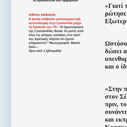
Τα
πρωτοσέλιδα
των
εφημερίδων
«Γιατί 
ρώτησε 
mikres ekdoseis
Εξωτερ
Η Δανία επέβαλλε καταναγκαστική
αντισύλληψη στη Γροιλανδία μέχρι
τη δεκαετία του ‘70
-
*Η πρωτεύουσα
της Γροιλανδίας Nuuk: Οι μισές από
όλες τις γόνιμες γυναίκες στο νησί
της Αρκτικής λέγεται ότι έχουν
Ωστόσο,
επηρεαστεί.* *Φωτογραφία: Martin
Zwic...
δώσει α
Πριν από 1 εβδομάδα
υπενθυμ
και ο ί
«Στην 
στον Σέ
πριν, τ
συνάντη
και εκπ
Κοσσυφο