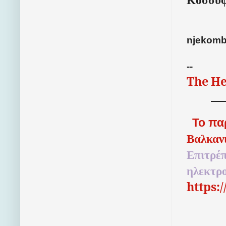
njekom
--
The
He
Το πα
Βαλκαν
Επιτρέπ
ηλεκτρ
https: