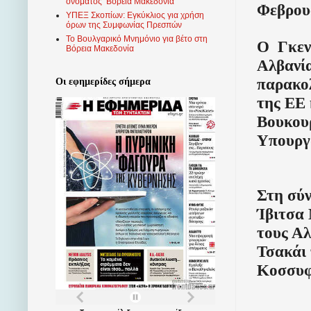
ονόματος ‘Βόρεια Μακεδονία’
Φεβρουά
ΥΠΕΞ Σκοπίων: Εγκύκλιος για χρήση
όρων της Συμφωνίας Πρεσπών
Το Βουλγαρικό Μνημόνιο για βέτο στη
Ο
Γκεν
Βόρεια Μακεδονία
Αλβανία
παρακο
Οι εφημερίδες σήμερα
της ΕΕ
Βουκουρ
Υπουργ
Στη σύν
Ίβιτσα 
τους Α
Τσακάι 
Κοσσυφ