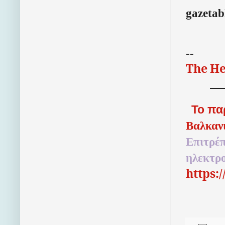
gazetab
--
The
He
Το πα
Βαλκαν
Επιτρέπ
ηλεκτρ
https: