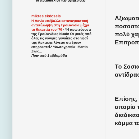
Τα
πρωτοσέλιδα
των
εφημερίδων
mikres ekdoseis
Αξιωματ
Η Δανία επέβαλλε καταναγκαστική
ποσοστό
αντισύλληψη στη Γροιλανδία μέχρι
τη δεκαετία του ‘70
-
*Η πρωτεύουσα
πολύ χα
της Γροιλανδίας Nuuk: Οι μισές από
όλες τις γόνιμες γυναίκες στο νησί
Επιτροπ
της Αρκτικής λέγεται ότι έχουν
επηρεαστεί.* *Φωτογραφία: Martin
Zwic...
Πριν από 1 εβδομάδα
Το Σοσια
αντίδρα
Επίσης,
απορία 
διαδικασ
κόμμα τ