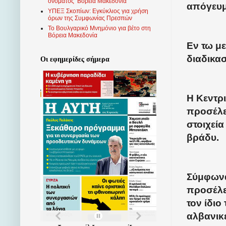
ονόματος ‘Βόρεια Μακεδονία’
απόγευμ
ΥΠΕΞ Σκοπίων: Εγκύκλιος για χρήση
όρων της Συμφωνίας Πρεσπών
Το Βουλγαρικό Μνημόνιο για βέτο στη
Βόρεια Μακεδονία
Εν τω μ
διαδικα
Οι εφημερίδες σήμερα
Η Κεντρι
προσέλε
στοιχεία
βράδυ.
Σύμφωνα
προσέλε
τον ίδιο
αλβανικ