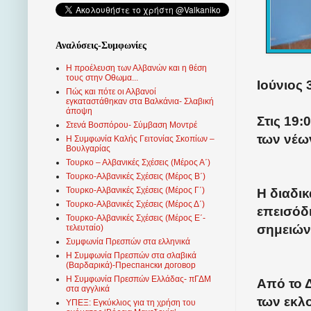
Αναλύσεις-Συμφωνίες
Η προέλευση των Αλβανών και η θέση
τους στην Οθωμα...
Ιούνιος 
Πώς και πότε οι Αλβανοί
εγκαταστάθηκαν στα Βαλκάνια- Σλαβική
άποψη
Στις 19
Στενά Βοσπόρου- Σύμβαση Μοντρέ
των νέω
Η Συμφωνία Καλής Γειτονίας Σκοπίων –
Βουλγαρίας
Τουρκο – Αλβανικές Σχέσεις (Mέρος Α΄)
Τουρκο-Αλβανικές Σχέσεις (Μέρος Β΄)
Τουρκο-Αλβανικές Σχέσεις (Μέρος Γ΄)
Η διαδικ
Τουρκο-Αλβανικές Σχέσεις (Μέρος Δ΄)
επεισόδ
Τουρκο-Αλβανικές Σχέσεις (Μέρος Ε΄-
σημειών
τελευταίο)
Συμφωνία Πρεσπών στα ελληνικά
Η Συμφωνία Πρεσπών στα σλαβικά
(Βαρδαρικά)-Преспански договор
Η Συμφωνία Πρεσπών Ελλάδας- πΓΔΜ
Από το 
στα αγγλικά
των εκλ
ΥΠΕΞ: Εγκύκλιος για τη χρήση του