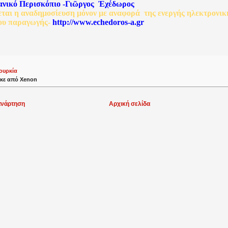
ανικό
Περισκόπιο
-
Γιῶργος
Ἐχέδωρος
εται
η
αναδημοσίευση
μόνον
με
αναφορά
της
ενεργής
ηλεκτρονικ
ου
παραγωγής
-
http://www.echedoros-a.gr
ουρκία
κε από
Xenon
ανάρτηση
Αρχική σελίδα