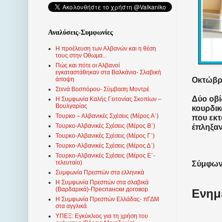
Αναλύσεις-Συμφωνίες
Η προέλευση των Αλβανών και η θέση
τους στην Οθωμα...
Πώς και πότε οι Αλβανοί
εγκαταστάθηκαν στα Βαλκάνια- Σλαβική
Οκτώβρι
άποψη
Στενά Βοσπόρου- Σύμβαση Μοντρέ
Δύο οβί
Η Συμφωνία Καλής Γειτονίας Σκοπίων –
Βουλγαρίας
κουρδι
Τουρκο – Αλβανικές Σχέσεις (Mέρος Α΄)
που εκτ
Τουρκο-Αλβανικές Σχέσεις (Μέρος Β΄)
έπληξαν
Τουρκο-Αλβανικές Σχέσεις (Μέρος Γ΄)
Τουρκο-Αλβανικές Σχέσεις (Μέρος Δ΄)
Τουρκο-Αλβανικές Σχέσεις (Μέρος Ε΄-
τελευταίο)
Σύμφωνα
Συμφωνία Πρεσπών στα ελληνικά
Η Συμφωνία Πρεσπών στα σλαβικά
(Βαρδαρικά)-Преспански договор
Ενημ
Η Συμφωνία Πρεσπών Ελλάδας- πΓΔΜ
στα αγγλικά
ΥΠΕΞ: Εγκύκλιος για τη χρήση του