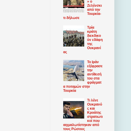
» ο
Ζελένσκι
από την
Τουρκία-
τι δήλωσε
Τρία
κράτη
διεκδικο
ύν εδάφη
της
Ουκρανί
ας
Το Ιράν
εξέφρασε
την
αντίθεσή
του στα
φράγματ
α ποταμών στην
Τουρκία
Τι λένε
Ουκρανό
ς και
Κροάτης
στρατιωτι
κοί που
αιχμαλωτίστηκαν από
τους Ρώσους