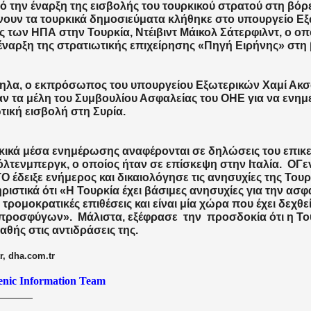
ό την έναρξη της εισβολής του τουρκικού στρατού στη βόρε
ουν τα τουρκικά δημοσιεύματα κλήθηκε στο υπουργείο Ε
 των ΗΠΑ στην Τουρκία, Ντέιβιντ Μάικολ Σάτερφιλντ, ο ο
 έναρξη της στρατιωτικής επιχείρησης «Πηγή Ειρήνης» στη 
λα, ο εκπρόσωπος του υπουργείου Εξωτερικών Χαμί Ακσ
ν τα μέλη του Συμβουλίου Ασφαλείας του ΟΗΕ για να ενημ
τική εισβολή στη Συρία.
κικά μέσα ενημέρωσης αναφέρονται σε δηλώσεις του επικ
όλτενμπεργκ, ο οποίος ήταν σε επίσκεψη στην Ιταλία. ΟΓε
Ο έδειξε ενήμερος και δικαιολόγησε τις ανησυχίες της Του
ριστικά ότι «Η Τουρκία έχει βάσιμες ανησυχίες για την ασφά
 τρομοκρατικές επιθέσεις και είναι μία χώρα που έχει δεχθε
 προσφύγων».
Μάλιστα, εξέφρασε
την
προσδοκία ότι η Του
αθής στις αντιδράσεις της.
r, dha.com.tr
enic Information Team