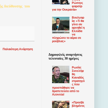
Ρώσους
ής
διεύθυνσης
του
φαρσέρ
για την Ουκρανία»
Βουλγαρ
ία: «Τι θα
γίνει αν
αρνηθεί η
Ελλάδα
να
πληρώσει το αέριο σε
ρούβλια;»
Παλαιότερη Ανάρτηση
Δημοφιλείς αναρτήσεις
τελευταίες 30 ημέρες
Ρωσία:
Συνελήφ
θη
Καναδός
στρατηγό
ς που
προσπάθησε να
δραπετεύσει από το
Azovstal
«Προσβε
βλημένος