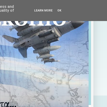
ress and
ality of
LEARN MORE
OK