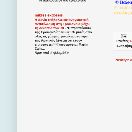
Τα
πρωτοσέλιδα
των
εφημερίδων
©
Βαλκ
Επιτρέπ
ιστολογί
mikres ekdoseis
Η Δανία επέβαλλε καταναγκαστική
αντισύλληψη στη Γροιλανδία μέχρι
τη δεκαετία του ‘70
-
*Η πρωτεύουσα
της Γροιλανδίας Nuuk: Οι μισές από
όλες τις γόνιμες γυναίκες στο νησί
της Αρκτικής λέγεται ότι έχουν
Ετικέτες
Τ
επηρεαστεί.* *Φωτογραφία: Martin
Αναρτήθη
Zwic...
Πριν από 1 εβδομάδα
Νεότερη 