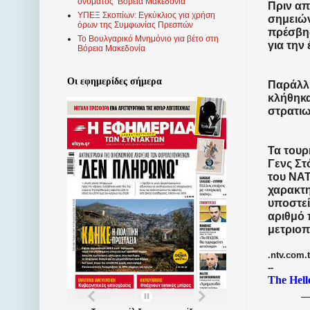
ονόματος ‘Βόρεια Μακεδονία’
Πριν απ
ΥΠΕΞ Σκοπίων: Εγκύκλιος για χρήση
σημειών
όρων της Συμφωνίας Πρεσπών
πρέσβης
Το Βουλγαρικό Μνημόνιο για βέτο στη
για την
Βόρεια Μακεδονία
Οι εφημερίδες σήμερα
Παράλλη
κλήθηκα
στρατιω
Τα τουρ
Γενς Στ
του ΝΑΤ
χαρακτη
υποστεί
αριθμό
μετριοπ
.ntv.com.t
--
The Hell