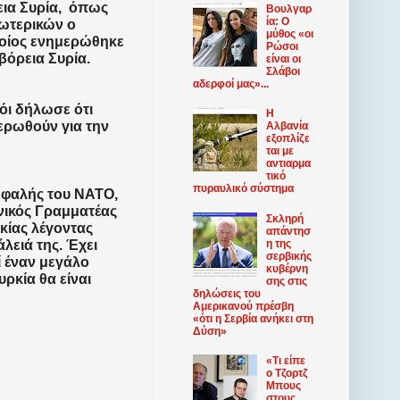
ια Συρία,
όπως
Βουλγαρ
ία: Ο
ξωτερικών ο
μύθος «οι
ποίος ενημερώθηκε
Ρώσοι
βόρεια Συρία.
είναι οι
Σλάβοι
αδερφοί μας»...
όι δήλωσε ότι
Η
ερωθούν για την
Αλβανία
εξοπλίζε
ται με
αντιαρμα
τικό
πυραυλικό σύστημα
εφαλής του ΝΑΤΟ,
νικός Γραμματέας
Σκληρή
ρκίας λέγοντας
απάντησ
η της
λειά της. Έχει
σερβικής
ί έναν μεγάλο
κυβέρνη
ρκία θα είναι
σης στις
δηλώσεις του
Αμερικανού πρέσβη
«ότι η Σερβία ανήκει στη
Δύση»
«Τι είπε
ο Τζορτζ
Μπους
στους