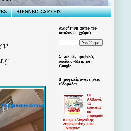
ΤΕΣ
ΔΙΕΘΝΕΙΣ ΣΧΕΣΕΙΣ
Αναζήτηση αυτού του
ιστολογίου (χώρα)
αν
ις
Συνολικές προβολές
σελίδας -Μέτρηση
Google
Δημοφιλείς αναρτήσεις
εβδομάδας
Οι
Αλβανοί,
τα
ευρωπαϊ
κά
παραμύθι
α περί «Αθηναϊκής
δημοκρατίας» και ο
...Μακρόν!