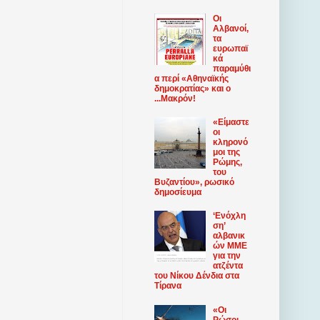
Οι
Αλβανοί,
τα
ευρωπαϊ
κά
παραμύθι
α περί «Αθηναϊκής
δημοκρατίας» και ο
...Μακρόν!
«Είμαστε
οι
κληρονό
μοι της
Ρώμης,
του
Βυζαντίου», ρωσικό
δημοσίευμα
‘Ενόχλη
ση’
αλβανικ
ών ΜΜΕ
για την
ατζέντα
του Νίκου Δένδια στα
Τίρανα
«Οι
Ρώσοι