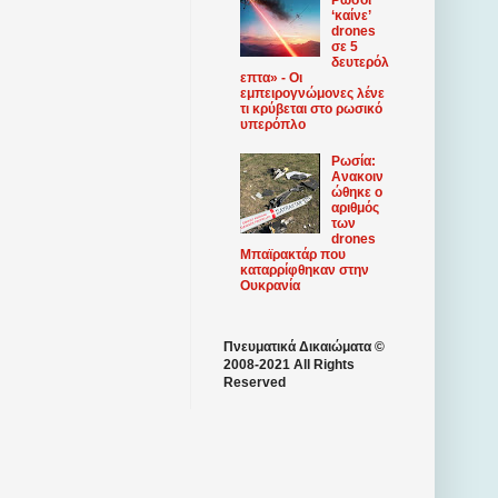
‘καίνε’
drones
σε 5
δευτερόλ
επτα» - Οι
εμπειρογνώμονες λένε
τι κρύβεται στο ρωσικό
υπερόπλο
Ρωσία:
Ανακοιν
ώθηκε ο
αριθμός
των
drones
Μπαϊρακτάρ που
καταρρίφθηκαν στην
Ουκρανία
Πνευματικά Δικαιώματα ©
2008-2021 All Rights
Reserved