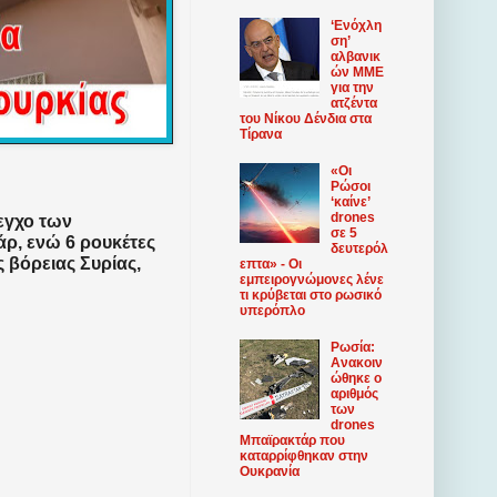
‘Ενόχλη
ση’
αλβανικ
ών ΜΜΕ
για την
ατζέντα
του Νίκου Δένδια στα
Τίρανα
«Οι
Ρώσοι
‘καίνε’
drones
εγχο των
σε 5
άρ, ενώ 6 ρουκέτες
δευτερόλ
ς βόρειας Συρίας,
επτα» - Οι
εμπειρογνώμονες λένε
τι κρύβεται στο ρωσικό
υπερόπλο
Ρωσία:
Ανακοιν
ώθηκε ο
αριθμός
των
drones
Μπαϊρακτάρ που
καταρρίφθηκαν στην
Ουκρανία