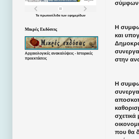
σύμφωνα
Τα
πρωτοσέλιδα
των
εφημερίδων
Η συμφω
Μικρές Εκδόσεις
και υπο
Δημοκρατ
συνεργα
Αρχαιολογικές ανακαλύψεις - Ιστορικές
στην αν
προεκτάσεις
Η συμφ
συνεργα
αποσκοπ
καθορισ
σχετικά
οικονομ
που θα δ