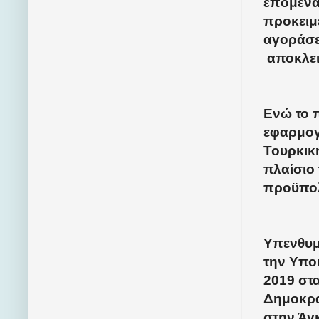
επόμενα
προκειμ
αγοράσε
αποκλει
Ενώ το 
εφαρμογ
Τουρκικ
πλαίσιο
προϋπολ
Υπενθυμ
την Υπου
2019 στ
Δημοκρα
στην Άγ