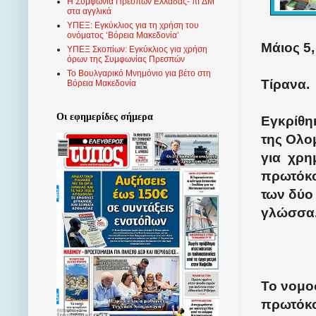
Η Συμφωνία Πρεσπών Ελλάδας- πΓΔΜ
στα αγγλικά
ΥΠΕΞ: Εγκύκλιος για τη χρήση του
ονόματος ‘Βόρεια Μακεδονία’
Μάιος 5,
ΥΠΕΞ Σκοπίων: Εγκύκλιος για χρήση
όρων της Συμφωνίας Πρεσπών
Το Βουλγαρικό Μνημόνιο για βέτο στη
Τίρανα.
Βόρεια Μακεδονία
Οι εφημερίδες σήμερα
Εγκρίθηκ
της Ολο
για
χρημ
πρωτόκο
των δύο
γλώσσα
Το νομο
πρωτόκο