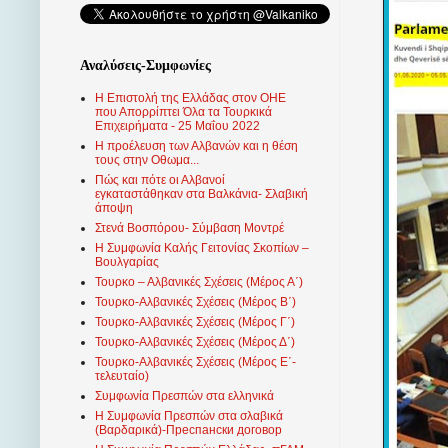
Αναλύσεις-Συμφωνίες
Η Επιστολή της Ελλάδας στον ΟΗΕ
που Απορρίπτει Όλα τα Τουρκικά
Επιχειρήματα - 25 Μαΐου 2022
Η προέλευση των Αλβανών και η θέση
τους στην Οθωμα...
Πώς και πότε οι Αλβανοί
εγκαταστάθηκαν στα Βαλκάνια- Σλαβική
άποψη
Στενά Βοσπόρου- Σύμβαση Μοντρέ
Η Συμφωνία Καλής Γειτονίας Σκοπίων –
Βουλγαρίας
Τουρκο – Αλβανικές Σχέσεις (Mέρος Α΄)
Τουρκο-Αλβανικές Σχέσεις (Μέρος Β΄)
Τουρκο-Αλβανικές Σχέσεις (Μέρος Γ΄)
Τουρκο-Αλβανικές Σχέσεις (Μέρος Δ΄)
Τουρκο-Αλβανικές Σχέσεις (Μέρος Ε΄-
τελευταίο)
Συμφωνία Πρεσπών στα ελληνικά
Η Συμφωνία Πρεσπών στα σλαβικά
(Βαρδαρικά)-Преспански договор