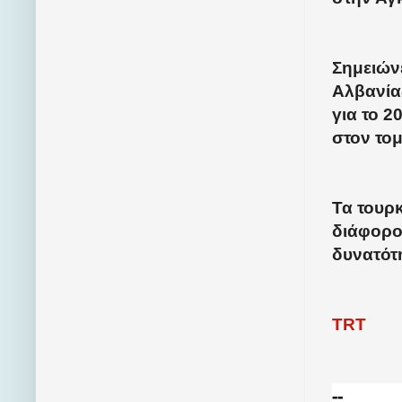
Σημειώνε
Αλβανία
για το 2
στον τομ
Τα τουρ
διάφορο
δυνατότη
TRT
--