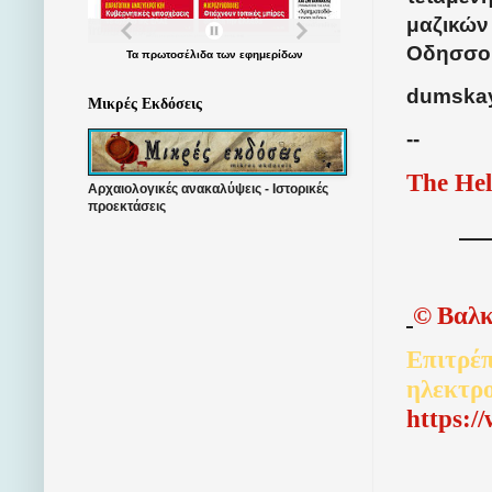
μαζικών
Οδησσο
Τα
πρωτοσέλιδα
των
εφημερίδων
dumskay
Μικρές Εκδόσεις
--
The Hel
Αρχαιολογικές ανακαλύψεις - Ιστορικές
προεκτάσεις
©
Βαλκ
Επιτρέπ
ηλεκτρ
http
s
:/