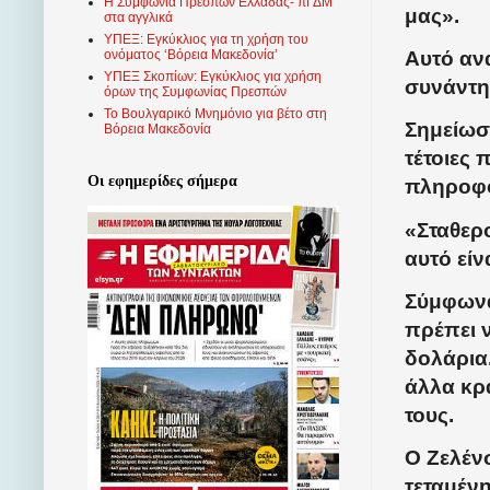
Η Συμφωνία Πρεσπών Ελλάδας- πΓΔΜ
μας».
στα αγγλικά
ΥΠΕΞ: Εγκύκλιος για τη χρήση του
Αυτό αν
ονόματος ‘Βόρεια Μακεδονία’
ΥΠΕΞ Σκοπίων: Εγκύκλιος για χρήση
συνάντη
όρων της Συμφωνίας Πρεσπών
Το Βουλγαρικό Μνημόνιο για βέτο στη
Σημείωσε
Βόρεια Μακεδονία
τέτοιες 
Οι εφημερίδες σήμερα
πληροφό
«Σταθερ
αυτό είν
Σύμφωνα 
πρέπει 
δολάρια.
άλλα κρά
τους.
Ο Ζελέν
τεταμένη