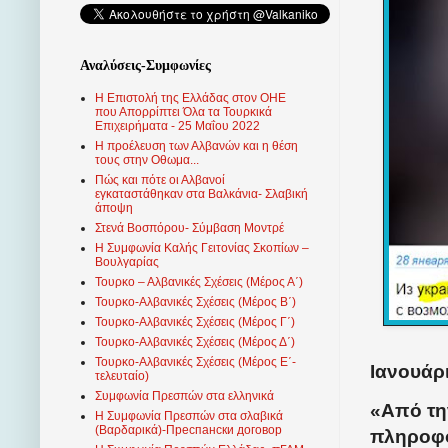
Αναλύσεις-Συμφωνίες
Η Επιστολή της Ελλάδας στον ΟΗΕ
που Απορρίπτει Όλα τα Τουρκικά
Επιχειρήματα - 25 Μαΐου 2022
Η προέλευση των Αλβανών και η θέση
τους στην Οθωμα...
Πώς και πότε οι Αλβανοί
εγκαταστάθηκαν στα Βαλκάνια- Σλαβική
άποψη
Στενά Βοσπόρου- Σύμβαση Μοντρέ
Η Συμφωνία Καλής Γειτονίας Σκοπίων –
Βουλγαρίας
Τουρκο – Αλβανικές Σχέσεις (Mέρος Α΄)
Τουρκο-Αλβανικές Σχέσεις (Μέρος Β΄)
Τουρκο-Αλβανικές Σχέσεις (Μέρος Γ΄)
Τουρκο-Αλβανικές Σχέσεις (Μέρος Δ΄)
Τουρκο-Αλβανικές Σχέσεις (Μέρος Ε΄-
Ιανουάρι
τελευταίο)
Συμφωνία Πρεσπών στα ελληνικά
«Από τη
Η Συμφωνία Πρεσπών στα σλαβικά
(Βαρδαρικά)-Преспански договор
πληροφο